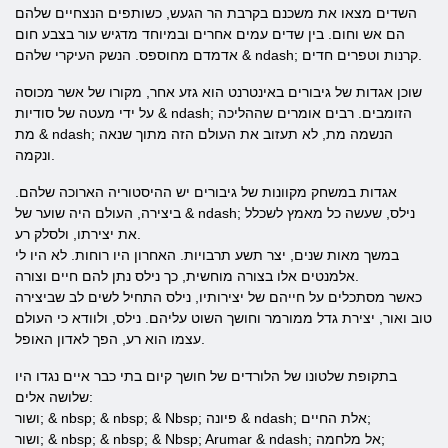
השדים מצאו את משכנם בקרבת הר הגעש, כשותפים הנצחיים שלהם
הם אש וחום. בין שדים עמים אחרים ובמיוחד מדגיש עור בצבע חום
אדמדם מחוספס. הנשק העיקרי שלהם & ndash; קרנות וטפרים חדים.
שוכן אגדות של גיבורים באינטרנט הוא גזע אחר, מקורו של אשר מכוסה
על ידי מעטה של ​​סודיות & ndash; הזומבים. רבים אומרים שההליכה
מת & ndash; הנשמה מת, לא תעזוב את העולם הזה מתוך שנאה
ונקמה.
אגדות במשחק מקוונות של גיבורים יש ההיסטוריה הארוכה שלהם.
ביצירה, העולם היה שוער של & ndash; נילס, שעשה כל מאמץ לשכלל
את יצירתו, ולסלק רע.
במשך מאות שנים, יצר תשע תרבויות. האחרון היו רוחות. לא היו לי
אלמנטים אלו בצורה מוחשית, כך נילס נתן להם חיים וצורה.
כאשר מסתכלים על חייהם של יצירותיו, נילס התחיל לשים לב שביצירה
טוב ואור, יצירת גדל ממורמר וחושך השוט עליהם. נילס, ולוודא כי העולם
עצמו הוא רע, הפך לאדון האופל.
בתקופת שלטונו של הלורדים של חושך קיום בתי כבר איים נגדו היו
שלושה אלים:
ושור; & nbsp; & nbsp; & Nbsp; פיונה & ndash; אלת החיים;
ושור; & nbsp; & nbsp; & Nbsp; Arumar & ndash; אל מלחמה;