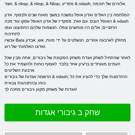
ושור; & nbsp; & nbsp; & Nbsp; מפריע & ndash; אלוהים של חוכמה.
המלחמה בין האלים ואדון אופל נמשכה במשך מאות שנים ולבסוף, אדון
האופל הובס. עם זאת, מפקדיו של אדון האופל עסקו עוד מכה & ndash
הרסניים; אלים היו מותשים ונפלו. הנשמות שלהם התפוצצו ועפו
לחתיכות.
עכשיו Bata מחולק לארבעה אזורים, הנשלטים על ידי מוות, אש, אבדון
ואדונו האלמותי של רוע.
לאחר שהתחיל לשחק אגדת משחק המקוונת של גיבורים, אתה מבין שכל
העמים מאוחדים ברעיון אחד בלבד: לאסוף כוחות ולהשמיד את כל
ארבעת השליטים.
הרשמה אגדות של גיבורים & ndash; ההזדמנות שלך כדי להציג את כל
כוחו ובהתנהגות צבאית.
אגדות של משחק מקוון גיבורים מחכה לך!
שחק ב גיבורי אגדות