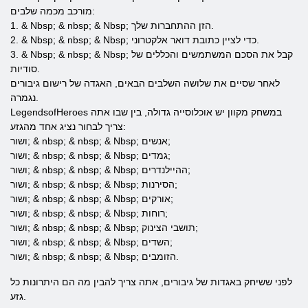
מורכב מכמה שלבים:
1. & Nbsp; & nbsp; & Nbsp; הזן ההתחברות שלך.
2. & Nbsp; & nbsp; & Nbsp; כדי לציין כתובת דואר אלקטרוני.
3. & Nbsp; & nbsp; & Nbsp; קבל את הסכם המשתמשים והכללים של
סודיות.
לאחר שסיים את שלושה השלבים הבאים, האגדה של רישום גיבורים
נגמרה.
LegendsofHeroes במשחק מקוון יש אוכלוסייה גדולה, בין שבו אתה
צריך לבחור נציג אחד מהגזע:
ושור; & nbsp; & nbsp; & Nbsp; אנשים;
ושור; & nbsp; & nbsp; & Nbsp; גמדים;
ושור; & nbsp; & nbsp; & Nbsp; ההיילנדרים;
ושור; & nbsp; & nbsp; & Nbsp; הסירנות;
ושור; & nbsp; & nbsp; & Nbsp; אורקים;
ושור; & nbsp; & nbsp; & Nbsp; רוחות;
ושור; & nbsp; & nbsp; & Nbsp; תושבי הצינוק;
ושור; & nbsp; & nbsp; & Nbsp; השדים;
ושור; & nbsp; & nbsp; & Nbsp; הזומבים.
לפני ששיחק באגדות של גיבורים, אתה צריך להבין מה הם היתרונות כל
גזע.