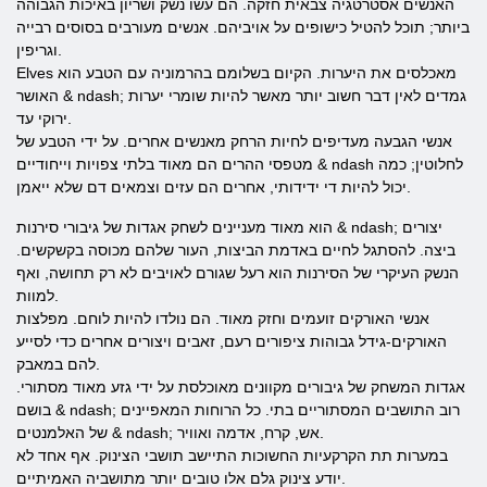
האנשים אסטרטגיה צבאית חזקה. הם עשו נשק ושריון באיכות הגבוהה
ביותר; תוכל להטיל כישופים על אויביהם. אנשים מעורבים בסוסים רבייה
וגריפין.
Elves מאכלסים את היערות. הקיום בשלומם בהרמוניה עם הטבע הוא
האושר & ndash; גמדים לאין דבר חשוב יותר מאשר להיות שומרי יערות
ירוקי עד.
אנשי הגבעה מעדיפים לחיות הרחק מאנשים אחרים. על ידי הטבע של
מטפסי ההרים הם מאוד בלתי צפויות וייחודיים & ndash לחלוטין; כמה
יכול להיות די ידידותי, אחרים הם עזים וצמאים דם שלא ייאמן.
הוא מאוד מעניינים לשחק אגדות של גיבורי סירנות & ndash; יצורים
ביצה. להסתגל לחיים באדמת הביצות, העור שלהם מכוסה בקשקשים.
הנשק העיקרי של הסירנות הוא רעל שגורם לאויבים לא רק תחושה, ואף
למוות.
אנשי האורקים זועמים וחזק מאוד. הם נולדו להיות לוחם. מפלצות
האורקים-גידל גבוהות ציפורים רעם, זאבים ויצורים אחרים כדי לסייע
להם במאבק.
אגדות המשחק של גיבורים מקוונים מאוכלסת על ידי גזע מאוד מסתורי.
בושם & ndash; רוב התושבים המסתוריים בתי. כל הרוחות המאפיינים
של האלמנטים & ndash; אש, קרח, אדמה ואוויר.
במערות תת הקרקעיות החשוכות התיישב תושבי הצינוק. אף אחד לא
יודע צינוק גלם אלו טובים יותר מתושביה האמיתיים.