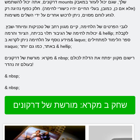
דרקונים, אתה יכול להשתמש mounts שלך, שגם יכול לעזור במאבק
(אלא אם כן, כמובן, בעלי החיים יהיו כישורי לחימה). חלק כפוף נהיגה רק
לגזע לוחם מסוים, ניתן לרכוש אחרים על ידי השלים משימות.
לגבי הפרטים של הלחימה, קיים מגוון רחב של טכניקות ומיוחד-שבץ.
יכולות לחימה של הגיבור תלוי בכיתה, הציוד והרמה & hellip; לקבלת
מידע נוסף על הלחימה ניתן לקרוא ב& laquo; ספר הלימוד למתחילים
וraquo; באתר, כמו גם יותר & hellip;
מקרא: מורשת של דרקונים & nbsp; רישום מקוון יפתח את הדלת לכולם
בעולם זה נהדר!
& nbsp;
& nbsp;
שחק ב מקרא: מורשת של דרקונים