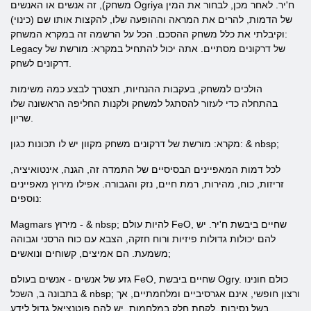
משחק), זה אנשים או האנשים Ogriya ח'יר. לאחר מכן, לבחור את המין
של הדמות, להרים את המראה וההופעה שלו, להקצות אותו שם (כינוי)
וקיבלתי את כלל משחק ההסכם. הכל על הרשמה זה במקרא המשחק:
Legacy של דרקונים מסתיים. אתה יכול להתחיל במקרא: מורשת של
דרקונים לשחק.
הולכים למשחק, בעקבות ההנחיות, תצטרך לבצע כמה משימות
בהתחלה כדי לעזור להסתגל למשחק ולקנות החליפה הראשונה שלו
שריון.
מקרא: מורשת של דרקונים משחק מקוון יש לו תכונות כגון: & nbsp;
לכל דמות המאפיינים הבסיסיים של התמדה זה, הגנה, אינטואיציה,
זריזות, כוח, מהירות, רמת חיים, נזק והגבורה. אפילו מירוץ מאפיינים
נוספים:
Magmars מירוץ - & nbsp; להיות עולם FeO, שחיים ביבשת ח'יר. יש
להם יכולות גדולות פיזיות ורוח חזקה, הצבא עם כוח הרסני וגבוהה
משמעת. הם אמיצים, קשוחים ונואשים;
גזע של אנשים - אנשים בעולם FeO, שחיים ביבשת Ogry. כולם חונינו
בתבונה ב, השכל & nbsp; ורצון חופשי, אינם אגרסיביים ומלחמתיים, אך
בשל נסיבות, לקחת חלק במלחמות. יש להם פוטנציאל גדול לידע