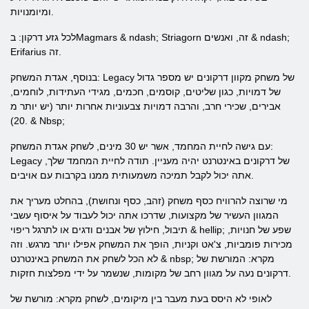
ומיומנויות.
לכל גזע דרקון: בMagmars & ndash; Striagorn זה, ואנשים & ndash;
Erifarius זה.
בנוסף, אגדת המשחק: Legacy של משחק מקוון דרקונים יש מספר גדול
של דמויות, כגון שליטים, קוסמים, חכמים, מגידי העתידות, לוחמים,
אבירים, שכירי חרב, והרבה דמויות צבעוניות אחרות יותר (יש יותר מ
20). & Nbsp;
עם גישה לחיית המחמד, אשר יש 30 מינים, לשחק אגדת המשחק:
Legacy של דרקונים באינטרנט יהיה מעניין. תודה לחיית המחמד שלך,
אתה יכול לקבל תמיכה משמעותית ממנו בקרבות עם אויבים.
מי שרוצה להרוויח כסף משחק (זהב, כסף ונחושת), בהחלט מעריך את
המגוון העשיר של מקצועות, שדרכו אתה יכול לעבוד על איסוף עשבי
תיבול, חילוץ של אבנים ודגים או לתרגל ריפוי & hellip; שפע של חנויות,
מכירות פומביות, צ'אט וקניות, הופך את המשחק אפילו יותר מרגש. וזה
לא הכל לשחק את המשחק באינטרנט & nbsp; מקרא: המורשת של
דרקונים נעה על מגוון רחב של מקומות, שנשמר על ידי מפלצות חזקות.
לאופי לא היסס בעת מעבר בין מיקומים, לשחק מקרא: מורשת של