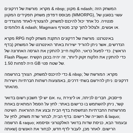
מקרא: מורשת של דרקונים & nbsp; מקוון & ndash; המשחק הזה
מבוסס דפדפן משחק תפקידים המקוון (MMORPG), עשוי בסגנון של
פנטזיה. כל אחד יכול להיכנס למשחק, להצטרף לאחד מהצדדים
הלוחמים & ndash; Magmars או אנשים, ולצלול לתוך קרב מטורף.
מקרא RPG באינטרנט: מורשת של דרקונים התקנת משחק לקוח
הנדרשים, אשר ניתן להוריד ישירות באתר האינטרנט של המשחק (בדף
הראשי). כדי לפעול כראוי, הלקוח חייב להתקין את הגרסה האחרונה של
Flash Player. כדי להתקין את הלקוח זקוק ליותר, זה יהיה בכונן הקשיח
היה לפחות 1.50 GB של שטח פנוי.
כדי להיכנס למשחק, הצורך בהרשמה & nbsp; מקרא: המורשת של
דרקונים: ניתן להירשם בשתי דרכים, באמצעות רשתות חברתיות וישירות
מהאתר.
אם יש לך חשבון רשום בדואר. ru, פייסבוק, חברים לכיתה, או ליצירת
קשר, ניתן להשתמש בו כרישום באתר: לחץ על הסמל המתאים באחת
מהרשתות החברתיות הנחשפות בדף הבית ובצע את ההוראות. השיטה
השנייה של רישום: בדף הבית, לבחור שרת משחק, לחץ על & laquo;
הרשמה & raquo; ובעמוד הבא, כניסת שדות בדואר האלקטרוני וסיסמא
הרישום. לאחר מכן, לעבור לדף חדש, לבחור את האנשים (שאתה