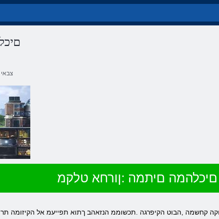
םיכל
צבאי
םיכלהמה םיתמה :ןורחא טלקמ
ילוקה קחשמה ,הבוט הקיפרגה .תכשוממ הנזאהב ךתוא תפייעמ אל הקיזומה תרי