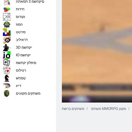
םיקחשמ 3 תמאתה
חידות
וקודוס
המוז
סירטט
דראיליב
3D יקחשמ
IO יקחשמ
םיפלק יקחשמ
רטילוס
טָמְחַׁש
דייג
משחקים מקוונים
משחקי MMORPG מקוון
משחקים ברשת