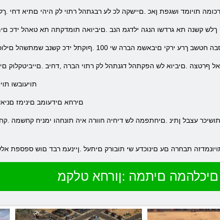
ומה תויומד ושגפת ןאכ .םיישקה לכ לע רבגתהל רתוי לק היהי םתיא דחי .ךל
.ךלש קשנה תא גרדשו הנגה ילדגמ הנב .םיביואה תומדקתה תא טאהל ידכ םי
שי 100 .ףוקתל ידכ קשנב שמתשהל םילוכי םה לבא ,ךכ לכ םיבר אל םה ,םיבמוזמ
גיאל ףרטצה .םיביוא לש הפקתהל דגנתהל לק רתוי הברה ,דחיב .םייביטקלוק ם
.תויעובשו תו
.םירחא םידעומב םינימז םניאש
תויונמדזה תבחרה םע םינוכדע שי תובורק םיתעל .ןיינעמ רבד םוש ספספת אלש
םיכלהמה םיתמה :ןורחא טלקמ