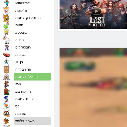
Minecraft
זול קונית
תורוטקירק יקחשמ
חינוכי
בובספוג
החווה
רובוטריקים
מכוניות
בן 10
החירב רדח
םידליל םיקחשמ
מריו
החילזון בוב
קינוס יקחשמ
יִקס
משימות
משחקי פלאש