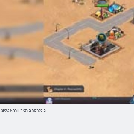
םיכלהמה םיתמה :ןורחא טלקמ