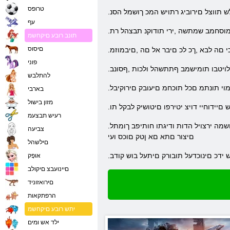
טרופס
ש תווצל םירוביג רתויש המכ ךושמל הסנ
עף
מוסחמב שמתשה ,ירי תודוקנ תבצהל רת
תונב רובע םיקחשמ
םיסוס
פוני
ילויטבו תומישמב ףתתשהל ולכות ,ףסונב
להתלבש
ימוי תונתמ םכל תוכחמ םיעובק םירוקיבל
בארבי
מזון בישול
 םיידוחיי דויצ יטירפו םיטושיק לבקל תו
רעיש תבצעמ
.ףטוש ןפואב תונכדעתמ תועצהה .יתימא ףסכ וא קחשמה עבטמ רובע תושיכר עצבל ןתינ .םיחתפמה לש דיחיה חוורה איה תונחהו ימניח קחשמה .קחשמה ירצויל הדות ודיגתו חותיפב ךומתל
צביעה
םיצור םתא םא ןטק םוכס ועי
םילשהל
 ידכ םינוכדעל תובורק םיתעל בוש קודב
אּופָק
םיינועבצ םיקולב
םירואזוניד
הרפתקאות
יתש רובע םיקחשמ
ילד אש ומים