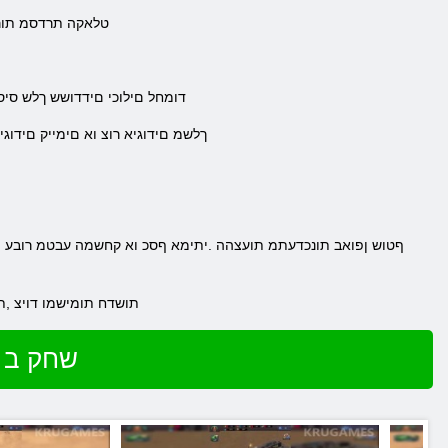
.טלאקה תרדסמ תורכ
.דומחל םילוכי םידדושש ךלש סיסבה חטשב ךרע ירקי םיבאשמ הברה 
.ךלשמ םידוגיא רוצ וא םימייק םידו
.תושדח תומישמו דויצ ,
שחק ב 