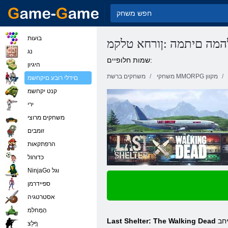
בועות
המה םיתמה :ןורחא טלקמ
נג
שמות חלופיים:
היגיון
משחקי MMORPG מקוון
משחקים ברשת
םידלי רובע םיקחשמ
קנט יקחשמ
ירי
משחקים מרוצי
זומבים
הרפתקאות
כדורגל
NinjaGo וגל
ספיידרמן
אסטרטגיה
הָמָחלִמ
חב
Last Shelter: The Walking Dead
ףָלַצ