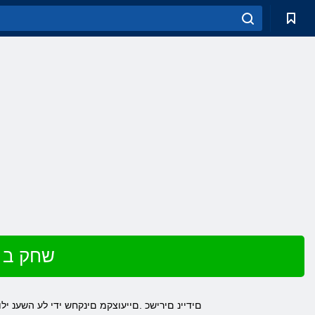
שחק ב 
םידיינ םירישכ .םייעוצקמ םינקחש ידי לע השענ 