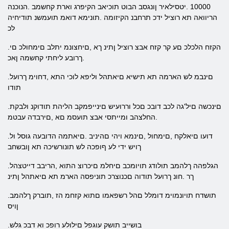
10000 .יטסילאיר ןונגסב הבוט תוכיאב הקיפרג וארת קחשמב .הנוכנה
הריוואה תא רוציל ידכ תרחבנ הקיזומה .תונימא דואמ תועמשנ תודיחיה
לכ
.הקזח הלכלכ םע קר קזח אבצ רוציל ןתינ ךא ,םיחצונמ יתלב םימחולכ םי
.ךרובע ליחתי קחשמה ןאכ
.םינבמ לש הארמה תא תישיא םיאתהל וליפא לוכי התא ,דחוימ ךרועל
תודו
.םינכשה םיל'גה לכב דובכ םכל וררועיש םינייפמקב הליהת תודוקנ ולבקת
.החלצהב ומייתסי אבצ תועסמ םא ,םירבדה עבטמ
.דועו םיאלקח ,םימחול ,םינמא ויהי םהיניב .םיאתמה הדובעה גוסל ול
ךויש ידי לע ףופכה לש תונורשיכה תא ןובשחב
.הגלפהה ךלהמב תולודג תויומכב םיחלמ םיכרוצ התוא ,הריבב דייטצהל
ךר .חונ ךרועל תודוה םכנוצרכ תוניפסה הארמ תא םיאתהל ןתינ
.תושדח תויונמוימ דומלל םהל רשפאמו םתוא קזחמ הז ,תוברק ךלהמב
ןויס
.בושייב תושק עוגפל םילולע רופכ וא דבכ גלש