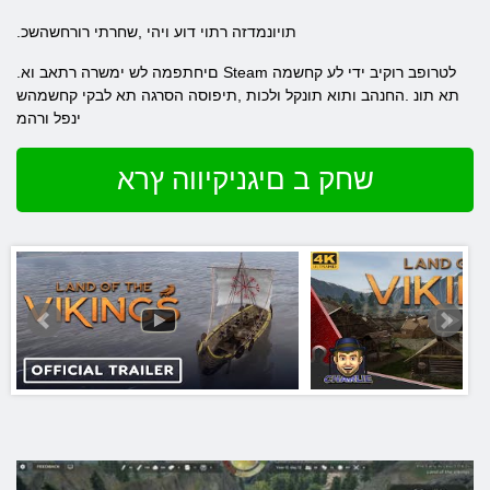
.תויונמדזה רתוי דוע ויהי ,שחרתי רורחשהשכ
.םיחתפמה לש ימשרה רתאב וא Steam לטרופב רוקיב ידי לע קחשמה
תא תונ .החנהב ותוא תונקל ולכות ,תיפוסה הסרגה תא לבקי קחשמהש
ינפל ורהמ
שחק ב םיגניקיווה ץרא