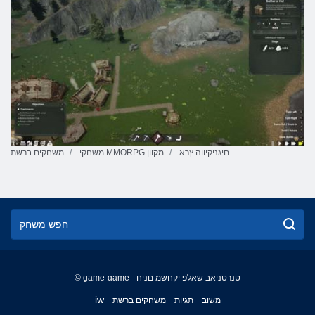
םיגניקיווה ץרא
משחקי MMORPG מקוון
משחקים ברשת
© game-game - טנרטניאב שאלפ יקחשמ םניח
English
iw
משוב
תגיות
משחקים ברשת