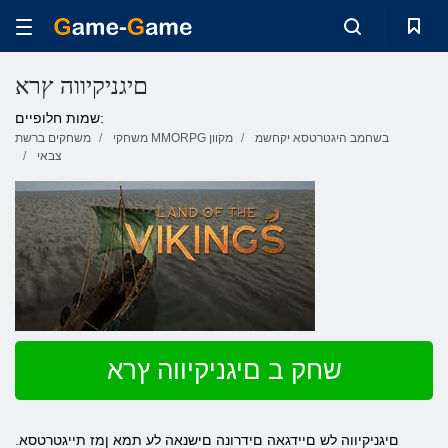
םיגניקיווה ץרא
שמות חלופיים:
בשחמב היגטרטסא יקחשמ
משחקי MMORPG מקוון
משחקים ברשת
צבאי
שחק ב םיגניקיווה ץרא
.םיגניקיווה לש םיידגאה םידרונה םישנאה לע תמא ןמז תייגטרטסא