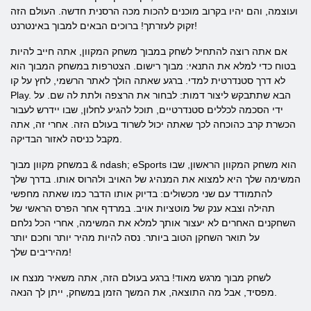
ועוצמה, והם יהיו בקרוב מוכנים להכות מכה הרסנית חדשה. העולם הזה
זקוק לעזרתך! ברוכים הבאים למבוך באינטרנט!
אם אתה רוצה להתחיל לשחק במבוך משחק המקוון, אתה חייב להיות
בטוח כדי למלא את התנאי: מבוך רישום. הצטרפות במשחק המבוך הוא
לא דרך סטנדרטית למדי. ברגע שאתה הולך לאתר הרשמי, לחץ על קו
Play. הבא שתתבקש ליצור דמות: לבחור את הרצפה ולתת לה שם. על
ידי הסכמה לכללים סטנדרטיים, תוכל להגיע לחלון, שבו יידרש לעבור
הכשרת קרב כהוכחה לכך שאתה יכול לשרוד בעולם הזה. אחרי זה, אתה
מקבל כניסה לאזור הבדיקה.
במשחק מקוון מבוך & ndash; eSports הוא משחק המקוון הראשון, שבו
המשימה שלך היא למצוא את המנהיג של האויב ולהרוס אותו. בדרך שלך
להתמודד עם שני מכשולים: בדיוק אותו הדבר כמו שאתה מחפשי
תהילה וצבא ענק של מוטציות אויב. במרדף אחר הפרס הראשי של
השחקנים האחרים לא יעצור אותך למלא את המשימה, אחרי הכל נלחם
על תואר השחקן הטוב ביותר. נסה להיות מהיר יותר וחכם יותר
מהיריבים שלך!
לשחק מבוך מרגש מאוד! ברגע בעולם הזה, אתה משאיר מנצח או
מפסיד, אבל מה התוצאה, את המשך הזמן במשחק, ייתן לך הנאה.