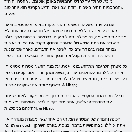
מיכל, שהולך עד לחדש תחמושת באופן אוטומטי. החסרון היחיד
שהמחסניות תהיה באיכות ירודה. עם זאת, הרגע הקריטי הוא יותר טוב
מכלום.
אם כל אחד משלוש המשימות שמונפקות באופן אוטומטי ביציאה
מהפורטל, אתה יכול לעבור רמת לחימה. אל תדאג: כל עוד אתה לא
מכיר את המשימה, טיימר לא יתחיל מיקום. בלחימה, הדמות שלך יכולה
להגדיר את רמת השיא של המעבר, ובנוסף תקבל את הציוד באיכות
גבוהה ומשאבים דרושים כדי לשפר את הדברים. לאחר שסיים את
המשימה, הדמות תקבל את הכסף שהרוויח בגביעי הרמה וניסיון.
כל משחק הלחימה מתרחש בזמן אמת. על מנת להשיג מטרות מסוימות,
אתה יכול לחבור לשחקנים אחרים, משא ומתן הדדי. אובייקטים נמצאו
כלי נשק, חפצים, תחמושת ויכולים להימכר במכירה פומבית מרכיבים או
לשתף אותם עם שחקנים אחרים. & Nbsp;
כדי לשחק במכוון הטקטיקה ההכרחית מבוך משחק מקוון. לאחר שפתח
את הטקטיקה שלהם, אתה יכול בקלות לבצע משימות ומשימות
ולהילחם במפלצות. & Nbsp;
תכונה נחמדה של המשחק הוא הגורם אחד שאין מסגרת מוגדרת אין
תנועה & ndash; אתה יכול לנוע בחופשיות ברמה. בנוסף, בפרס השחקן
& ndash הגדול; קופה & ndash; עולה בהתמדה. ממהר לעבור רישום