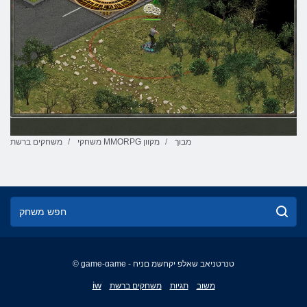
מבוך
משחקי MMORPG מקוון
משחקים ברשת
© game-game - טנרטניאב שאלפ יקחשמ םניח
English
iw
משוב
תגיות
משחקים ברשת
Français