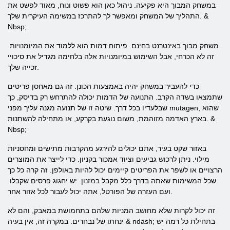
במשחק המבוך היא פקיעה. ניהול כאן הוא פשוט ונוח, מאוד לפשט את
התהליך של המשחק ומאפשר לך להתרכז במשימה העיקרית שלך. &
Nbsp;
משחק מבוך באינטרנט בחינם. פיתוח דמות הוא ללמוד את המיומנויות.
זה לא הכרחי, אבל השימוש במיומנויות אלה בלחימה מגדיל את סיכויי
זכייה שלך.
כדי להעביר במשחק יהיה באמצעות הכונן. זה גם מאחסן פריטים
שתמצאו בשדה הקרב. התנועה של הדמות יכולה להתרחש רק בדיסק, כך
שבלעדיו בכל דרך. שיטה זו של תנועה מגנה עליך מפני mutagen, שהוא
בארץ האדמה מזוהמת, משום נוגעת בקרקע, או מתחילה להשתנות. &
Nbsp;
באזור שקט בעיר, אתם יכולים להירגע מהקרבות מתישים ומחסניות
מילוי. ניתן לרכוש גביעים וציוד אמכור בקניון. כדי לייצר את המוצרים
הרצויים או לשפר את הפריטים קיימים יכול להיות באולפן. זה קרה כל כך
שכל המשימות שאתה בדרך כלל מקבל במזנון. יש יחגוג פרסים שקבלו.
ועם העזרה של הפורטל, אתה יכול לעבור לכל אזור אחר.
זה יכול לקרות שלא מחושב המניות שלהם בתחמושת במאבק, והם לא
ינחתו של נבחרים. במקרה זה, אין בעיה & ndash; בתחילת כל רמה יש