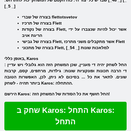
_] [_ 48_] שבו יש כל יצור חי. כוח הקסם של המשחק יכול להתרחש:
[_ 5_]
בצורה של שברי flettotsvetov
בצורה של תרכיז Flett
בצורה של נקודות Flett, אשר יכול להיות שנצברו על ידי
הריגת אויב
בצורה של גבישי Flett, אשר מתקבלים משני מתרכז Flett
בצורה של מתכוני Flett, למלאכות שונות [_ 54_]
באופן כללי, Karos
: החל לשחק יהיה די מעניין, שכן המשחק הזה הוא גלובלי ויש עדיין
די הרבה תכונות ופונקציות שונות: גילדות, מרתפים, קסם, קרבות
שונים. לתאר את כל ... בסיכום לא ניתן, לכן, האפשרות הטובה
ביותר תהיה - לשחק Karos: ההתחלה.
הירשם Karos: החל חושף את כל הסודות של המשחק הזה!
שחק ב Karos: התחל Karos:
התחל