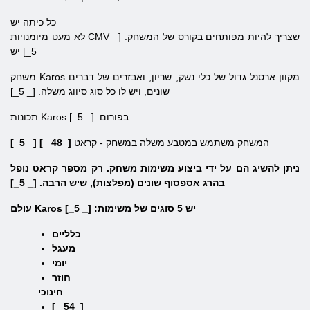
כל כיתה יש
לא מעט מיומנויות CMV שצריך להיות מפותחים בקורס של המשחק. [_
5_]
יש
משחק Karos מקוון ארסנל גדול של כלי נשק, שריון, ואבזרים של דברים
שונים, ויש לו כל סוג סיווג משלה. [_ 5_]
תכונות Karos בפורום: [_ 5_]
המשחק משתמש במטבע משלה במשחק - קראט
[_48 _] [_ 5_]
ניתן להשיג הם על ידי ביצוע משימות משחק. רק מספר קראט נופל
בהרג אספסוף שונים (מפלצות), שיש הרבה. [_ 5_]
עולם Karos יש 5 סוגים של משימות: [_ 5_]
כלליים
מעגל
יומי
חוזר
חינוכי
[_ 54_]