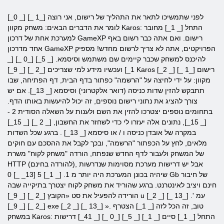
[_0 _] [_ 1_] לפני שתמשיכו לתאר את התהליך של רישום, אני רוצה
לומר את הדברים הבאים: משחק מקוון Karos: התחל [_ 1_] מחובר
למערכת אחת של דרכון GameXP רישום. ואם אתה כבר רשום באף
אחד מדרכון GameXP הפרויקטים, אתה לא צריך לרשום מחדש! מספיק
להיכנס למשחק שכבר קיימים שם משתמש וסיסמא. [_ 5_] [_0 _] [_
1_] ועכשיו מידע למי שצריכים [_2 _] [_ 9_] Karos [_2 _] [_ 1_] רישום
מקוון: על ידי לחיצה על "הרשמה" כפתור בדף הבית, דף הפתיחה, שבו
תתבקש להזין שדות כניסה (דואר אלקטרוני) וסיסמא [_ 13_]. אם יש
צורך להציג את נתוני רישום נוספים, זה יכול להיעשות באותו הדף.
בתחומים נוספים יצטרכו להזין את השם ולענות על השאלה הסודית 2 -
[_ 15_], נתונים אלה יעזרו לי כדי לשחזר את החשבון, [_ 2 _] [_ 15_]
במקרה של אובדן כניסה ו / או סיסמא [_ 13_] . ברגע שכל השדות
מלאים, לחץ על הכפתור "הרשמה", ובכך לקבל את ההסכם עם חוקים
של המשחק ולעבור לדף החדש שנפתח, הורדה "משחק לקוח" משרת
HTTP (להורדה בחינם), אבל יש דרישות מערכת מסוימות שנדרשות
שיהיה בכונן המערכת היה יותר מ 1. [_ 1_] 5 [13_ _] 0 Gb של חיבור
חינם ויציב לאינטרנט. ברגע שהוריד את משחק לקוח יצטרך בתיקייה שבה
הורידה להפעיל את סט «הקובץ [_2 _] [_ 9_] u [_2 _] [_ 13_] עמ '.
[_2 _] [_ 9_] exe [_2 _] [_ 13_] ». טוב, זה הכל לזה [_ 1_] הצטרף
במשחק Karos: התחל [_ 1_] סיים [_ 1_] [_ 5_] [_0 _] [_ 41_] דרישות