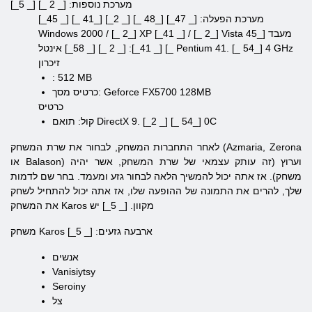
מערכת נוספות: [_ 2 _] [_ 5_]
[_45 _] [_ 41_] מערכת הפעלה: [_ 47_] [_48 _] [_ 2_]
2000 / [_ 2_] XP [_41 _] / [_ 2_] Vista מעבד [_45
Windows
4 GHz
41. [_ 54_]
Pentium
_] [_ 41_]: [_ 2 _] [_ 58_] אינטל
זיכרון
: 512 MB
כרטיס מסך: Geforce FX5700 128MB
כרטיס
קול: תואם DirectX 9. [_2 _] [_ 54_] 0C
לאחר התחברות המשחק, לבחור את שרת המשחק (Azmaria, Zerona
או Balason) וערוץ (זה עותק עצמאי של שרת המשחק, אשר יהיה
משחק). אז אתה יכול להמשיך הלאה לבחור גזע ומעמד. בחר שם לדמות
שלך, להרים את התמונה של ההופעה שלו, אז אתה יכול להתחיל לשחק
Karos מקוון. [_ 5_]
יש
את המשחק
משחק Karos ארבעה גזעים: [_ 5_]
אנשים
Vanisiytsy
Seroiny
צל