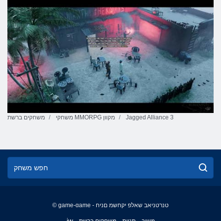
Jagged Alliance 3
משחקי MMORPG מקוון
משחקים ברשת
© game-game - טנרטניאב שאלפ יקחשמ םניח
English
iw
משוב
תגיות
משחקים ברשת