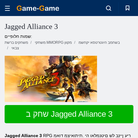
Jagged Alliance 3
שמות חלופיים:
בשחמב היגטרטסא יקחשמ
משחקי MMORPG מקוון
משחקים ברשת
צבאי
שחק ב Jagged Alliance 3
RPG ריע ןיינב לש םיטנמלאו הי .תיתואיצמ דואמ
Jagged Alliance 3