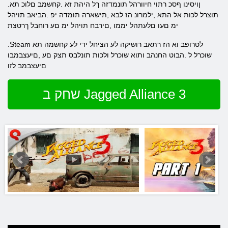
.ןויסינו ףסכ רתוי חיוורהל תונמדזה ךל היהת זא .קחשמב םלוכ תא
תוצרל לכות אל התא ,ילמרונ הז לבא ,תישארה תומדה יפ .הביאב תויהל
ימ םעו םלעתהל יממו ,םירבח תויהל ימ םע רוחבל ךרטצת
.Steam לטרופב וא הז רתאב רושיקה לע הציחל ידי לע קחשמה תא
שוכרל ל .הבוט החנהב ותוא שוכרל ולכות תונלבס תצק םע ,םיעצבמבו
םיעצבמב לזו
שחק ב Jagged Alliance 3