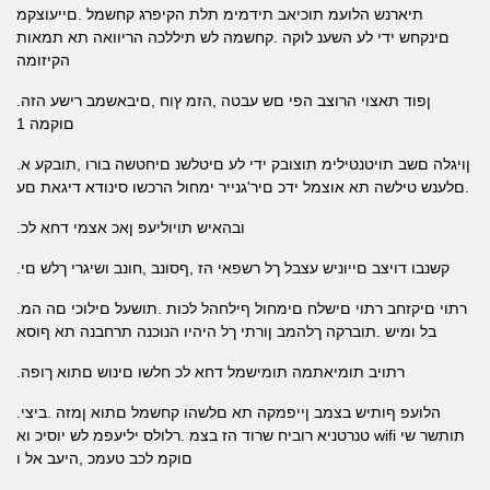
תיארנש הלועמ תוכיאב תידמימ תלת הקיפרג קחשמל .םייעוצקמ
םינקחש ידי לע השענ לוקה .קחשמה לש תיללכה הריוואה תא תמאות
הקיזומה
.ןפוד תאצוי הרוצב הפי םש עבטה ,הזמ ץוח ,םיבאשמב רישע הזה
םוקמה 1
.ןויגלה םשב תויטנטילימ תוצובק ידי לע םיטלשנ םיחטשה בורו ,תובקע א
.םלענש טילשה תא אוצמל ידכ םיר'גנייר ימחול הרכשו סינודא דיגאת םע
.ובהאיש תויוליעפ ןאכ אצמי דחא לכ
.קשנבו דויצב םייוניש עצבל ךל רשפאי הז ,ףסונב ,חונב ושיגרי ךלש םי
.רתוי םיקזחב רתוי םישלח םימחול ףילחהל לכות .תושעל םילוכי םה המ
בל ומיש .תוברקה ךלהמב ןורתי ךל היהיו הנוכנה תרחבנה תא ףוסא
.רתויב תומיאתמה תומישמל דחא לכ חלשו םינוש םתוא ךופה
.הלועפ ףותיש בצמב ןייפמקה תא םלשהו קחשמל םתוא ןמזה .ביצי
טנרטניא רוביח שרוד הז בצמ .רלולס יליעפמ לש יוסיכ וא wifi תותשר שי
םוקמ לכב טעמכ ,היעב אל ו