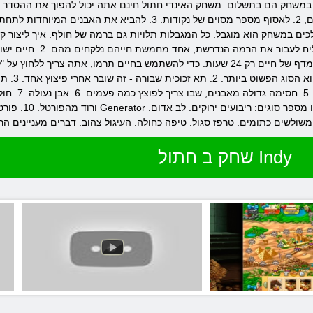
הנחל. במהלך המשחק, יהיה עליך: 1. להשמיד מספר מסוים של פגזים, 2. לאסוף מספר 
לות: 1. המשחק משוחק בכל פעם. 2. מספר המהלכים במשחק הוא מוגבל. כל המגבלות תלויות גם ברמה של חו
דקות. בנוסף, אתה יכול לשאול את החיים האחרים. כדאי לציין כי חיי המדף של חיים רק 24 שעות. כדי להשת
כוכבים. משחק 
שחק תוכלו לפגוש הודו שנהב.
שחק ב חתול Indy