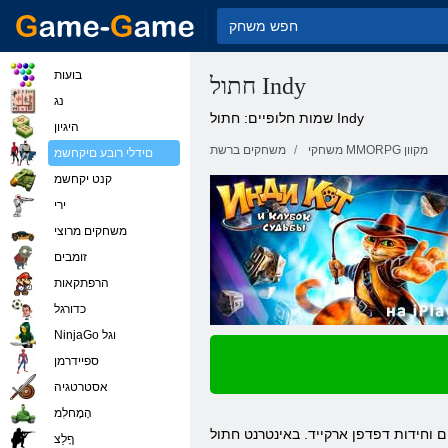
בועות
חתול Indy
נג
שמות חלופיים: חתול Indy
היגיון
משחקי MMORPG מקוון
משחקים ברשת
םידלי רובע םיקחשמ
קנט יקחשמ
ירי
משחקים מרוצי
זומבים
הרפתקאות
כדורגל
NinjaGo וגל
ספיידרמן
אסטרטגיה
הָמָחלִמ
 חדש מPlayflock החברה. משחק אינדי שלוש באהבת שורת חתול קיבל שחקנים מכל רחבי העולם.
ףָלַצ