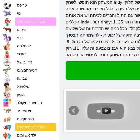
המשחק הוא חופשי לשחק Indy חתול אתה יכול בכל עת. הדבר היחיד שיש לציין כי חלק מהאפשרויות במשחק הם בתשלום. משחק האינדי חתול חינם אתה יכול להפוך את ההסדר של חלוקי
טרופס
מסוים של נקודות. 3. להביא את האבנים המיוחדות לתחתית של השדה. הכל תלוי ברמה שבה אתה
עף
לף. איך ליצור קשר עם חתול וחברים לכיתה יש את אותם
הכללים Indy חתול וIndy: 1. עומד לרשותך במשחקי יום אחד חייהם של חמישה. אם אתה לא מצליח לעבור את הרמה הנדרשת, אחד מחמשת חייהם נלקחים מהם. 2. חיים ישוחזרו תוך 25
תונב רובע םיקחשמ
מש בחיים תרמו, אתה צריך ללחוץ על "לקבל". בכל רמה יש הדרגתיות של שלושה
םיסוס
החתול הודו ישנם מספר סוגים של תאים: 1. תא ריק הוא הסוג הפשוט ביותר. 2. תא זכוכית שבורה - זה שובר אחרי פיצוץ אחד. 3. תיבה חזקה של זכוכית - להשמדתה תצטרך
פוני
להשתמש בשני פיצוצים. 4. חסימה מאבנים, אשר חייב פעם אחת לפוצץ. 5. חסימה גדולה מאבנים, שבו צריך לפוצץ כמה פעמים. 6. אבן נעולה. 7. חולות טובעניות. 8. היכנס לפורטל הכחול. 9.
להתלבש
ורוד מהפורטל. 10. פורטל צבע הוא אבנים צבעוניות עליו. 11. רוק Generator הוא סמל מיוחד, אשר יוצר אבנים בכל מקום. אבנים במשחק החתול הודו מספר סוגים: ריבועים ירוקים. לב אדום.
בארבי
מזון בישול
רעיש תבצעמ
צביעה
םילשהל
אּופָק
םיינועבצ םיקולב
םירואזוניד
הרפתקאות
יתש רובע םיקחשמ
ילד אש ומים