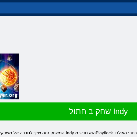
שחק ב חתול Indy
המשחק הזה שייך לסדרה של משחקים וחידות דפדפן ארקייד. באינטרנט חתול Indy הוא