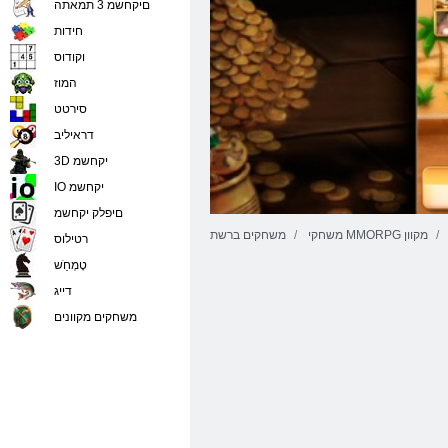
םיקחשמ 3 תמאתה
חידות
וקודוס
המוז
סירטט
דראיליב
3D יקחשמ
IO יקחשמ
םיפלק יקחשמ
משחקי MMORPG מקוון
משחקים ברשת
רטילוס
טָמְחַׁש
דייג
משחקים מקוונים