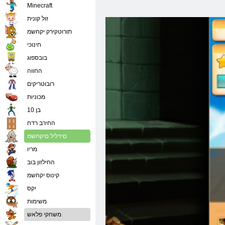
Minecraft
זול קונית
תורוטקירק יקחשמ
חינוכי
בובספוג
החווה
רובוטריקים
מכוניות
בן 10
החירב רדח
םידליל םיקחשמ
מריו
החילזון בוב
קינוס יקחשמ
יִקס
משימות
משחקי פלאש