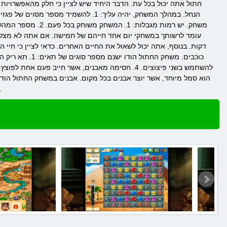
משחק. יש רמות מגב
משולשים כתומים. טרפז סגול. טיפה כחולה. העיגול צהוב. דברים מעניינים הרבה יותר במ