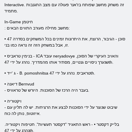
Interactive. זה משחק מחשב שפותח בז'אנר פעולה עם מצב התגנבות
מתמיד.
In-Game חיטמן
: מחשב מחילה מעורב התווים הבאים:
• 47 סוכן - הגיבור, הרוצח, את היתרונות זמינים בכל המשחקים בסדרה
זו, אבל במשחק הזה זה נראה כמו בני.
• בנימין טראביס - ICA עובד neryadovye והאויב העיקרי של הסוכן,
שנערך ניסויים גנטיים, מסתיר אותו מהמדריך. נהרג על ידי 47th.
• ג 'ייד - B. pomoshnitsa טראביס. נהרג על ידי 47th.
• דיאנה Bernvud
- בעבר היה הרכז של הסוכנות. היורש של טראוויס.
• ויקטוריה
- שיבוט שנוצר על ידי הסוכנות לבצע את הרציחות. יש לה תליון עם
איזוטופ, נותן לה כוח.
בלייק דקסטר • - ראש התאגיד "דקסטר תעשיות". חטיפות ויקטוריה.
נהרג על ידי 47th.