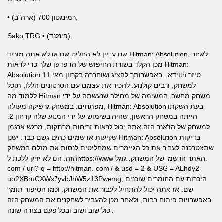
• רמינגטון 700 (ארה"ב),
Sako TRG • (פינלנד).
אם עדיין לא החליט אם או לא אתה מוריד Hitman: Absolution, לאחר
מכן הקלד בשורת החיפוש של הדפדפן שלך כדי לראות Hitman:
Absolution וידאו. באפשרותך להציג ושוחררה בקרוון מאי 11th טיזר
למשחק, ורבים קולנוע. להכיר את עצמם עם הסרטונים הללו, תוכל
ללמוד מה Hitman משחק מחשב: המשימה של מחילה שנעשתה על ידי
מפתחים. במשחק גרפיקה מעולה, Hitman: Absolution בעת השקתו
הייתה במשחק הראשון, שהיה בשימוש על ידי המנוע שלה קרחון 2.
למשחק של הז'אנר הזה אתה יכול לראות זריחות מרתקות, מרגש ארגמן
שקיעות או שמים כהים גשם כבד. ישנן Hitman: Absolution בדיקות
שתצטרכנה לעבור את כל הגיימרים שמחליטים לנסות את מזלם במשחק
הזה. הם לא יזיק ללכת לhttps://www האתר הרשמי של המשחק. גוגל.
com / url? q = http://hitman. com / & usd = 2 & USG = ALhdy2-
uo2XBruCXWx7yvbJhW5z13Pwemg, היכרות עם החומרים שוכנים
שם. אז אתה יכול להתחיל לעבור את המשחק. וכמו הסיפור תומך
באפשרויות פיתוח רבות, ולאחר מכן להעביר לשחקנים את המשחק הזה
יכול שוב ושוב ובכל פעם בצורה שונה.