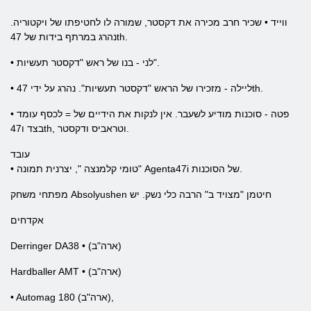
ווייד • שכיר חרב מכירה את דקסטר, שמורה לו לחטיפתו של ויקטוריה.
נהרג במרתף בידות של 47th.
• לני - בנו של ראש "דקסטר תעשיות".
• ליילה - מזכירו של הראש "דקסטר תעשיות". נהרג על ידי 47th.
• פטה - סוכנות מודיע לשעבר. אין לנקות את הידיים של = לכסף עומד
בצד ו47th, וטראביס ודקסטר.
עובד
• טומי קלמנצה ", יצרנית תמונה" Agenta47i של הסוכנות.
מפתחי משחק Absolyushen חיטמן "מצויד ב" הרבה כלי נשק. יש
אקדחים
Derringer DA38 • (ארה"ב)
Hardballer AMT • (ארה"ב)
• Automag 180 (ארה"ב),