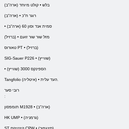
בלש • קולט מיוחד (ארה"ב)
רוגר ח"כ • (ארה"ב)
• סמית אנד וסון 60 (ארה"ב)
מזל שור שור זועם • (ברזיל)
טאורוס PT • (ברזיל)
SIG-Sauer P226 • (שווייץ)
• הספינקס 3000 (שווייץ)
Tangfolio העד עלית • (איטליה).
רובי סער
:
תומפסון M1928 • (ארה"ב)
HK UMP • (גרמניה)
ST קינטיקס CPW • (סינגפור)