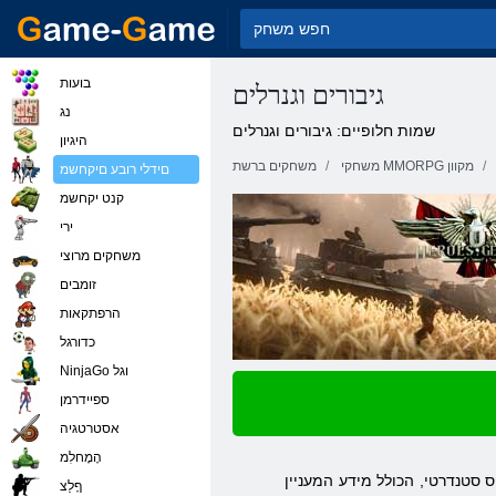
בועות
גיבורים וגנרלים
נג
שמות חלופיים: גיבורים וגנרלים
היגיון
משחקי MMORPG מקוון
משחקים ברשת
םידלי רובע םיקחשמ
קנט יקחשמ
ירי
משחקים מרוצי
זומבים
הרפתקאות
כדורגל
NinjaGo וגל
ספיידרמן
אסטרטגיה
הָמָחלִמ
סטנדרטי, הכולל מידע המעניין
ףָלַצ