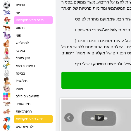
ת לחצו על הריבוע, אשר ממוקם בסמוך
טרופס
עף
תונב רובע םיקחשמ
םיסוס
פוני
כול להיות
מזוינים
רובים
רובים
[
להתלבש
ים
. יש להם את ההזדמנות ללבוש את כל
בארבי
מזון בישול
רעיש תבצעמ
צביעה
םילשהל
אּופָק
םיינועבצ םיקולב
םירואזוניד
הרפתקאות
יתש רובע םיקחשמ
ילד אש ומים