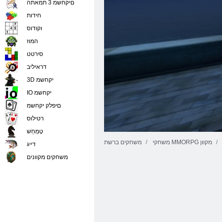
םיקחשמ 3 תמאתה
חידות
וקודוס
המוז
סירטט
דראיליב
3D יקחשמ
IO יקחשמ
םיפלק יקחשמ
רטילוס
טָמְחַׁש
משחקי MMORPG מקוון
משחקים ברשת
דייג
משחקים מקוונים