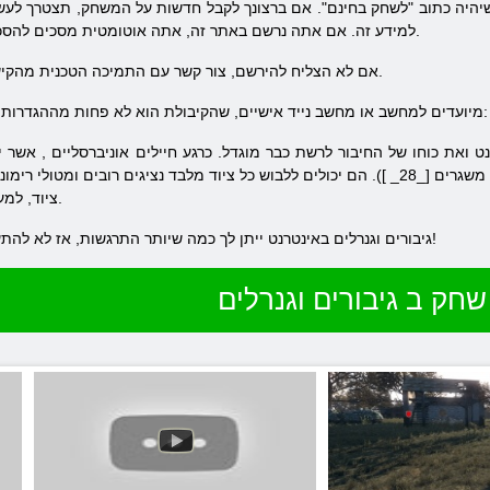
היה כתוב "לשחק בחינם". אם ברצונך לקבל חדשות על המשחק, תצטרך לעשו
למידע זה. אם אתה נרשם באתר זה, אתה אוטומטית מסכים להסכם המשתמש ומדיניות פרטיות של האתר.
אם לא הצליח להירשם, צור קשר עם התמיכה הטכנית מהקישור הבא שממוקם מתחת לטופס.
גיבורי המשחק וGeniraly מיועדים למחשב או מחשב נייד אישיים, שהקיבולת הוא לא פחות מההגדרות הבאות:
נט ואת כוחו של החיבור לרשת כבר מוגדל.
כרגע
חיילים אוניברסליים
, אשר י
משגרים [_28_
]).
הם יכולים ללבוש
כל ציוד
מלבד נציגים
רובים
ומטולי רימונ
ציוד, למעט הנציגים של מקלעים או מטולי רימונים.
גיבורים וגנרלים באינטרנט ייתן לך כמה שיותר התרגשות, אז לא להתעצל, ולהירשם במשחק ויש לי כיף!
שחק ב גיבורים וגנרלים