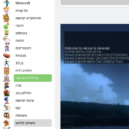
Minecraft
זול קונית
תורוטקירק יקחשמ
חינוכי
בובספוג
החווה
רובוטריקים
מכוניות
בן 10
החירב רדח
םידליל םיקחשמ
מריו
החילזון בוב
קינוס יקחשמ
יִקס
משימות
משחקי פלאש