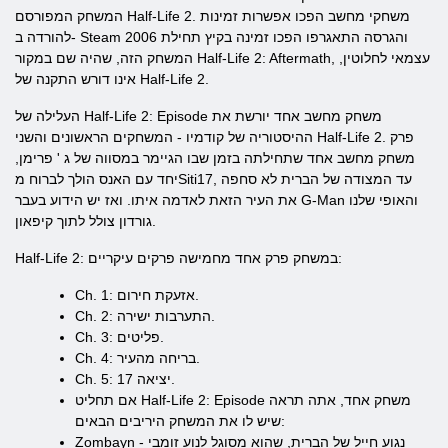
המשחק המפורסם Half-Life 2. משחקי מחשב הפכו אפשרות זמינות
להורדה ב- Steam והגרסה התאגרפו הפכו זמינה בקיץ תחילת 2006
המשחק הזה, שהיה שם במקור Half-Life 2: Aftermath, עצמאי לחלוטין,
אינו דורש התקנה של Half-Life 2.
העלילה של Half-Life 2: Episode משחק מחשב אחד יורשת את
ההיסטוריה של קודמיו - המשחקים הראשונים והשני Half-Life 2. פרק
משחק מחשב אחד שתחילתה בזמן שבו הגיימר במסווה של ג ' פרימן,
יחד עם האנס הולך לברוח מSiti17, עד המצודה של הברית לא סחפה
את העיר הזאת לאדמה איתו. ואז יש הידוע בעבר G-Man והאופי שלנו
גורדון צולל לתוך קיפאון.
Half-Life 2: במשחק פרק אחד מחמישה פרקים עיקריים:
Ch. 1: אזעקת חירום.
Ch. 2: התערבות ישירה.
Ch. 3: פליטים.
Ch. 4: בריחה מהעיר.
Ch. 5: יציאה 17.
אם תחליט Half-Life 2: Episode משחק אחד, אתה תראה
שיש לו את המשחק היריבים הבאים:
Zombayn - נגוע חייל של הברית, שהוא מסוגל לנוע זומבי