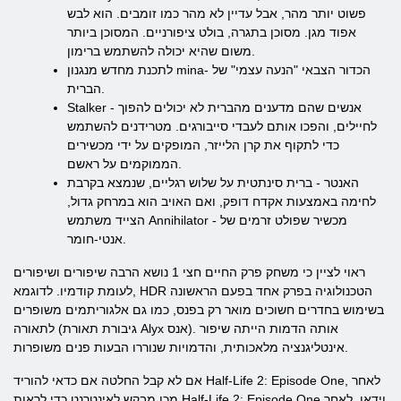
פשוט יותר מהר, אבל עדיין לא מהר כמו זומבים. הוא לבש
אפוד מגן. מסוכן בתגרה, בולט ציפורניים. המסוכן ביותר
משום שהיא יכולה להשתמש ברימון.
לתכנת מחדש מנגנון mina- הכדור הצבאי "הנעה עצמי" של
הברית.
Stalker - אנשים שהם מדענים מהברית לא יכולים להפוך
לחיילים, והפכו אותם לעבדי סייבורגים. מטרידנים להשתמש
כדי לתקוף את קרן הלייזר, המופקים על ידי מכשירים
הממוקמים על ראשם.
האנטר - ברית סינתטית על שלוש רגליים, שנמצא בקרבת
לחימה באמצעות אקדח דופק, ואם האויב הוא במרחק גדול,
הצייד משתמש Annihilator - מכשיר שפולט זרמים של
אנטי-חומר.
ראוי לציין כי משחק פרק החיים חצי 1 נושא הרבה שיפורים ושיפורים
לעומת קודמיו. לדוגמא, HDR הטכנולוגיה בפרק אחד בפעם הראשונה
בשימוש בחדרים חשוכים מואר רק בפנס, כמו גם אלגוריתמים משופרים
לתאורה (גיבורת תאורת Alyx אנס). אותה הדמות הייתה שיפור
אינטליגנציה מלאכותית, והדמויות שנוררו הבעות פנים משופרות.
אם לא קבל החלטה אם כדאי להוריד Half-Life 2: Episode One, לאחר
מכן מבקש לאינטרנט כדי לראות Half-Life 2: Episode One וידאו. לאחר