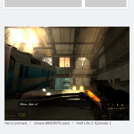
Half-Life 2: Episode 1
משחקי MMORPG מקוון
משחקים ברשת