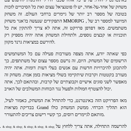
משחק של אחד-על-אחד, יש לו פוטנציאל עצום ואת כל הסיכויים לזכות
בטובה של מספר רב יותר של גיימרים ברחבי העולם. זה משחק
, המיועד למספר רב של
MMORPG
התפקידים שנעשה בז'אנר משחק
משתמשים. מאז דפדפן פרויקט זה, אתה לא צריך להתקין את כל
תוכניות או קבצים נוספים, ולתחילת המשחק אתה יהיה מספיק רק
להירשם במציאות גרנד מקוון.
כפי שאתה יודע, אתה מצפה מעורבות פעילה עם כל המשתמשים
הרשומים של המשחק. היום, זה נרשם מספר עצום של משתתפים, כך
להתכונן להיכרויות חדשות עם אנשים בעלי דעות דומות. אתה יהיה
מעורב בקטטות וקרבות שיתקיימו בשולי מציאות בזמן אמת. משחק זה
מאפשר לשני סוגים אישיים וקבוצתיים של קרבות, ובהתאם לכך, אתה
יכול להצטרף חמולות ולפעול נגד הכוחות המשולבים של האויב.
מאז הפרויקט הזה באינטרנט, כדי להתחיל את המשחק, כאמור לעיל,
בבדיקת מציאות Grand הוא תהליך הכרחי. ממשק המשחק כולו
מותאם לגיימרים רוסים, כך קשיי רישום צריכים להתעורר.
להרשמה התחילה, אתה צריך ללחוץ על
.
& nbsp; & nbsp; & nbsp; & nbsp; & nbsp;