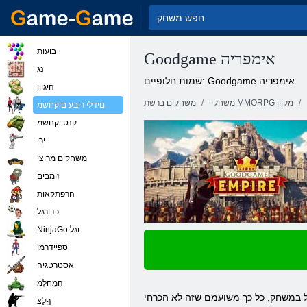
בועות
Goodgame אימפריה
נג
שמות חלופיים: Goodgame אימפריה
היגיון
משחקי MMORPG מקוון
משחקים ברשת
םידלי רובע םיקחשמ
קנט יקחשמ
ירי
משחקים מרוצי
זומבים
הרפתקאות
כדורגל
NinjaGo וגל
ספיידרמן
אסטרטגיה
הָמָחלִמ
ףָלַצ