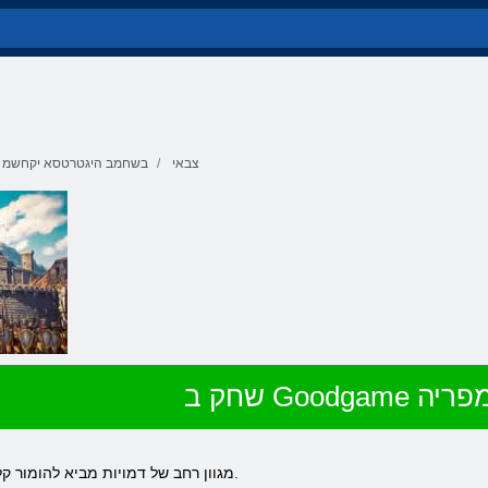
צבאי
בשחמב היגטרטסא יקחשמ
Goodgam אימפריה
מגוון רחב של דמויות מביא להומור קל במשחק, כל כך משועמם שזה לא הכרחי.