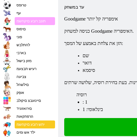
טרופס
עד במשחק
עף
אימפריה
קל יותר
Goodgame
תונב רובע םיקחשמ
םיסוס
כניסה למשחק Goodgame האימפריה.
פוני
הזן את צלחת באמצע של המסך:
להתלבש
בארבי
שם
מזון בישול
דואר
רעיש תבצעמ
סיסמא
צביעה
םילשהל
אּופָק
רוסיה
םיינועבצ םיקולב
: 1
םירואזוניד
בינלאומי: 1
הרפתקאות
יתש רובע םיקחשמ
ילד אש ומים