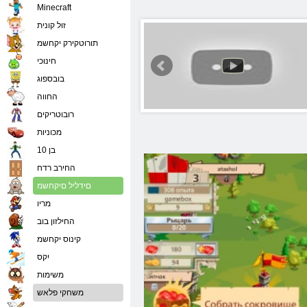
Minecraft
זול קונית
תורוטקירק יקחשמ
חינוכי
בובספוג
החווה
רובוטריקים
מכוניות
בן 10
החירב רדח
םידליל םיקחשמ
מריו
החילזון בוב
קינוס יקחשמ
יִקס
משימות
משחקי פלאש