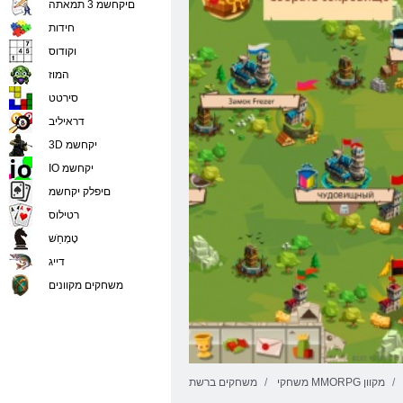
םיקחשמ 3 תמאתה
חידות
וקודוס
המוז
סירטט
דראיליב
3D יקחשמ
IO יקחשמ
םיפלק יקחשמ
רטילוס
טָמְחַׁש
דייג
משחקים מקוונים
משחקי MMORPG מקוון
משחקים ברשת