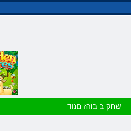
שחק ב בוהז םנוד