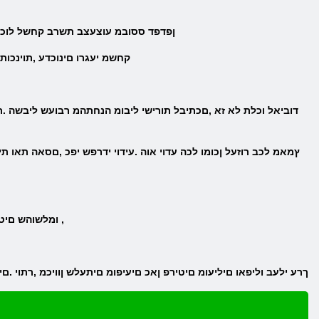
.ןפדפד ססובמ עוצעצב תשרב קחשל לוכי 
.קחשמ יעגרו םינוכדע ,תוינכו
.ומלשוהש םיטירפ ןמסמו תושדח תונמזה גיצמ אוה .ףוס ילב בהזה םנוד קחשמה תא קחשל ולכותש ךכ ,שדחל ומוקמ תא הנפמ ,
.ךרע ילעב וליפאו םיליעומ םיטירפ ןאכ םיעיפומ םיתעלש ןוויכמ ,רתוי .ם