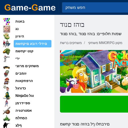
בועות
בוהז םנוד
נג
שמות חלופיים: בוהז םנוד ,בוהז םנוד
היגיון
משחקי MMORPG מקוון
משחקים ברשת
םידלי רובע םיקחשמ
קנט יקחשמ
ירי
משחקים מרוצי
זומבים
הרפתקאות
כדורגל
NinjaGo וגל
ספיידרמן
אסטרטגיה
הָמָחלִמ
םירבחלו ךל בהזה םנוד קחשמ
ףָלַצ