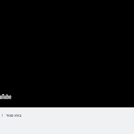
בוהז םנוד