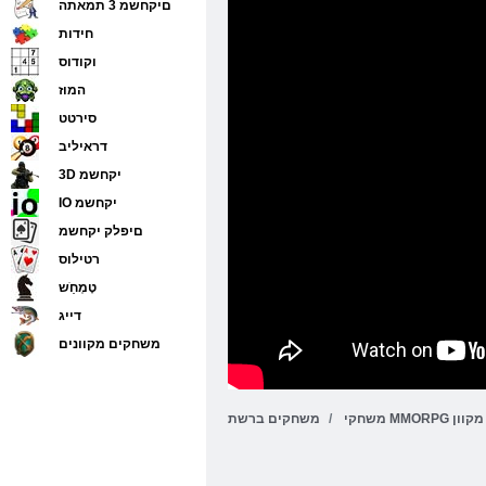
םיקחשמ 3 תמאתה
חידות
וקודוס
המוז
סירטט
דראיליב
3D יקחשמ
IO יקחשמ
םיפלק יקחשמ
רטילוס
טָמְחַׁש
דייג
משחקים מקוונים
משחקי MMORPG מקוון
משחקים ברשת