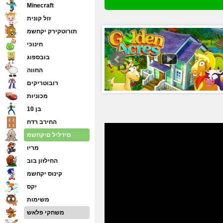
Minecraft
זול קונית
תורוטקירק יקחשמ
חינוכי
בובספוג
החווה
רובוטריקים
מכוניות
בן 10
החירב רדח
םידליל םיקחשמ
מריו
החילזון בוב
קינוס יקחשמ
יִקס
משימות
משחקי פלאש