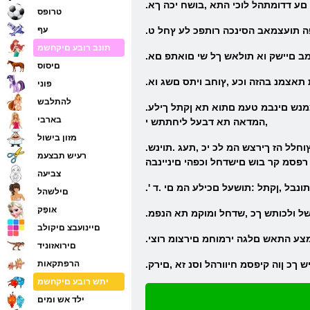
םע דדומתהל לוכי התא ,בושח יכה ךא
טרופס
פה תועצמאב הסינכה רותפכ לע ץחל ט
עף
תונב רובע םיקחשמ
שמב םיישק וא תולאש ךל שי םואתפ םא
םיסוס
 תאצמנ בהזה וכע ,ץוחב ויתס םשג וא
פוני
להתלבש
.דוביאל וכלת לא זא ,םכתיבל תורישי ליבומ הנחתהמ רבועש ליבשה .תממהמ היהת הדובעהש רורב ךכ רתוי הבורק הזוחאהש לככ ךא .ןאכ םיאצמנש םינבמ טעמ םתוא תא ןקתל ךילע
בארבי
,המדאה תא דבעל ליחתתש י
מזון בישול
.ץמאמ לכב רוזעל ןכומו לכה עדוי אוה .עידוי ידרפש יפכ ,םסאה תאו תיבה תא ןקתל אוה ןושארה דעצה .ןיינב לכ לש גגה לעמש ןנעב שיטפה לע ץוחלל הז ךירצש המ לכ יכ ,תעג .תוינש
רעיש תבצעמ
רפסמ קר בוש םישדחל וכפהי םיניינבה
צביעה
א תונבל ,ןקתל :תושעל םכילע המ םי .ד
םילשהל
אּופָק
םיינועבצ םיקולב
מצע התאש םלגה ירמוחמ םירצומ רוצי
םירואזוניד
ש ךכ ןוה קיפסמ חיוורהל וסנ זא ,םירק
הרפתקאות
יתש רובע םיקחשמ
ילד אש ומים