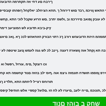
.ךירבח םע דחי וזה תקתרמה הדובעה 
התאש ןוויכמ ,רבד םוש דירוהל ך .תחא הציחלב יאלקחל ךופהתו קובסיי
ת לע עובק ןפואב םיזירכמ וב ,ולשמ יתרב .םש הרזע שקבל לוכי התא ,קח
.ץיק-ביבא תדובע לש המוציעב דימת
.' וכו רוצקל ,םימ ,עורזל ,רפשל ו
.תורוחס רצייל ליחתמ התא ,תלדיג ך
ילכ ,תונוכמ ,םייח ילעב ,םיערז לע לח הז .םלועל קספיי אלש חותיפל קיפסי
שחק ב בוהז םנוד