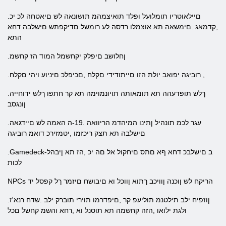
.םיילאוטריו תומלועל ופלד תואיצמהמ תושונאה לש םיאטחה לכ יכ
,קדמאג .םימשאה תא אוצמלו רדסה לע רומשל םדיקפתש םישלבה דחא
התא
.ןחלושב םיפלק יקחשמל המוד הז קחשמ
.רוביגה יפואב יולת הזו םייתודידי םקלח ,םכיפלכ םיניוע ויהי םקלח ,
.ךלש תופדעהה תא תומאותה תויונמוימה תא קר חתפו ךלש ידוחייה
ןונגסב
.עגר לכמ תונהיל ןתינו המיהדמ הריוואה .19-ה האמה לש םיידגאה
םישלבה תא תצק ריכזמו ,יטמזירכ דואמ רוביגה
.Gamedeck-ב םישלבכ דחא ףא םתס םיחקול אל םה יכ ,הז תא ןיבהל
לכות
NPCs הריקח לש ןוכנה ןוויכב ךתוא ןווכל וא םיבושח םיזמר ךל קפסל יד
.ןוזפיח ילב תילטנמ תוליעפ קר ,םיפדרמו תוירי תוברק ילב .שדח רנא'ז
ולגת ילואו ,הזה קחשמה תא תוסנל וא ,רחא והשמ קחשל םכל