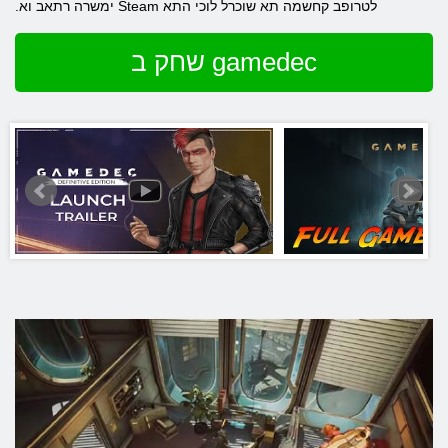
.ימשרה רתאב וא Steam לטרופב קחשמה תא שוכרל לוכי התא
שחק ב gamedec