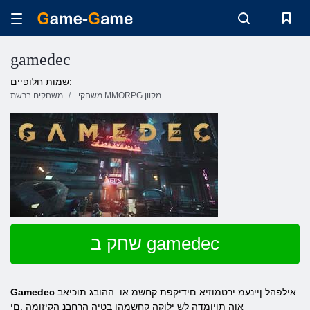
gamedec
שמות חלופיים:
משחקי MMORPG מקוון
משחקים ברשת
שחק ב gamedec
אילפהל ןיינעמ ירטמוזיא םידיקפת קחשמ או .ההובג תוכיאב
Gamedec
אוה תויומדה לש ילוקה קחשמהו בטיה הרחבנ הקיזומה ,םי