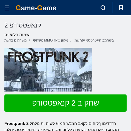
2 קנאפטסורפ
שמות חלופיים:
בשחמב היגטרטסא יקחשמ
משחקי MMORPG מקוון
משחקים ברשת
שחק ב 2 קנאפטסורפ
רדרדימו ךלוה םילקאב המלש המוא לש ה .תונולתל
Frostpunk 2
תמרוג הניאו הבוט ,ןושארה קלחב ומכ ,הקיפרגה .םינפ ריבסמ יתלבו