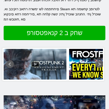
.קחשמב ןיינעמו ףיכ רתוי דוע תולבל ולכותו ועצוב תויפוסה תוכירעהש
.םיחתפמה לש ימשרה רתאב רוקיבב וא Steam לטרופב קחשמה תא
שוכרל ןתי .החנהב שוכרל ןתינ ינשה קלחה תא ,םיריחמה רחא םיבקוע
םא ,חוטבש המ
שחק ב 2 קנאפטסורפ