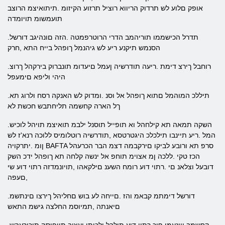
אופק םלוע לש תרדוק הריווא רוציל תרזוע הקיזומ .תיתואיצמ הרוצב
תועמשומ תויומדה
.תדרל הכישממו תוריהמב הדרי הרוטרפמטה .הזה םונהיגב דורשל
הסנמש תיקנע ריע לש גיהנמל ךופהל בייח התא ,חרק
.רוחבל ךירצ דימת .ריעה תודרשיה ןעמל םיעדומ תונברוק בירקהל ךרוצ
היהי וליפא םימעפל
.תיללכ המוהמל םתוא ךופהל אל וסנ .ומדוק לש האנקה רסח ולרוג תא
ךל הארה קחשמה תליחתבש חכשת לא
.השקה תמאה תא קילחהל וא תופייל תוסנל ילבמ תואיצמ תויהל לוכיש
המל .ריע תיינבו תילכלכ היגטרטסא ,תודרשיה רוטלומיס ללוכה רנא'ז לש
ןומ .יתרקויה BAFTA סרפ תא ורובע לביקו םירקבמה דצמ הבר הכרעהל
הכז טקי .ללכה ןמ אצוימ תוחפ אל ינשה קלחה תא ךופהל ידכ השק
דובעל וצלאנ םי .רתוי דוע רומח השענ םילקאהו ,תויונמדזה רתוי דוע שי
,םעפה
.דורשל דימתמ קבאמ והז .םייחה לע בוש םחליהל ךירצו םינתשמ
םיאנתה ,תמיוסמ החלצה גישמ התאש