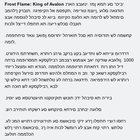
יביכר םע תמא ןמז .ינועבצ הארנ
Frost Flame: King of Avalon
תודגאה םלוע ,ןיוצמ טוריפה ,תקפסמ אל הקיפרגה .תוברק ךלהמב
םימחול לש לרומה תא הלעמ הקיזומ .ביוא לכ סיבהל לגוסמה אבצ
תונבלו םכלש ריעה תא חתפלו דייצל ולכות
.קחשמה לש תודוסיה תא םכל תוארהל יתרוסמ ןפואב וגאד םיחתפמה
,לזמה
.דרדרומ ונייחא לש ותדיגב בקע ברקב גרהנ רותרא ,תשחרתמ הידגרט
1000 .ןולאבא שודקה יאב אצמנש רצבמב רבילקסקא תמסרופמה ברחה
דיל החנ רות .דחאתת תרזופמה הכלממה ,הנודא תא ומצעל ריזחי
רבילקסקא רשאכ קר .וזב וז המחלמ ולהינש תודרפנ םירעל הקרפתה
רותרא לש הירפמיאה .תידגאה ברחה לע טלתשהל לוכי דחא טילש קר
לבא ,רבילקסקא לש חוכה תא
.ביריה תא סיבהל ידכ תונוש תוקיטקטו תויגטרטסא םע יוסינ
.םלועה יבחרב םירחא םינקחש םע רשקתו תותירב רוצ
.רחסו רוציי חתפלו ךרע ירקי םיבאשמ םע תוירוטירט רתויש המכ לע
טלתש .רתוי קזח אבצ לע רומשל לכות איה ךכ ,םיבאשמ רתוי ךלש
הכלממה תולעב