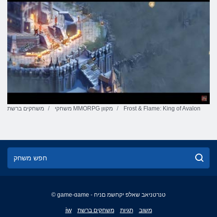
Frost & Flame: King of Avalon
משחקי MMORPG מקוון
משחקים ברשת
© game-game - טנרטניאב שאלפ יקחשמ םניח
English
iw
משוב
תגיות
משחקים ברשת