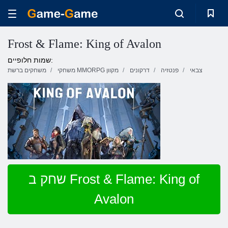
Frost & Flame: King of Avalon
שמות חלופיים:
צבאי
פנטזיה
דרקונים
משחקי MMORPG מקוון
משחקים ברשת
שחק ב Frost & Flame: King of
Avalon