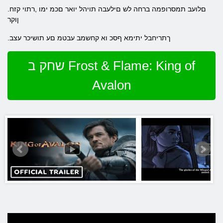
.םלועב תמסרופמה ברחה לש םילעבה תויהל יואר םכמ ימו ,רתוי קזח
ןוקר
.ךתריחבל יתימא ףסכ וא קחשמב עבטמ םע תושיכר עצב
שחק ב Frost & Flame: King of
Avalon