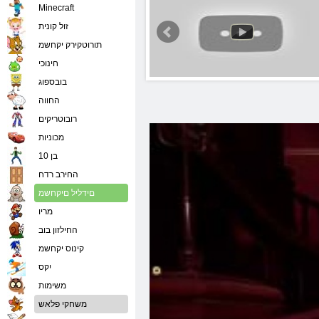
Minecraft
זול קונית
תורוטקירק יקחשמ
חינוכי
בובספוג
החווה
רובוטריקים
מכוניות
בן 10
החירב רדח
םידליל םיקחשמ
מריו
החילזון בוב
קינוס יקחשמ
יִקס
משימות
משחקי פלאש