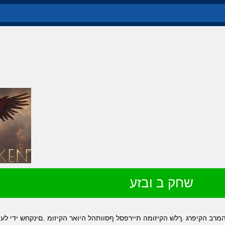
שחק ב ובזע