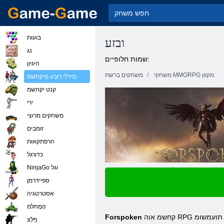
בועות
ובזע
נג
שמות חלופיים:
היגיון
משחקי MMORPG מקוון
משחקים ברשת
םידלי רובע םיקחשמ
קנט יקחשמ
ירי
משחקים מרוצי
זומבים
הרפתקאות
כדורגל
NinjaGo וגל
ספיידרמן
אסטרטגיה
הָמָחלִמ
קחשמ אוה RPG תוניינעמ תויומדו םסק ול .בשחמ םע קחשל לוכי התא .דואמ הפי ,ההובג המרב הקיפרג .ךלש הקיזומה תיירפסל ףסוותהל היואר הקיזומ .םינקחש ידי לע תועמשומ
Forspoken
ףָלַצ