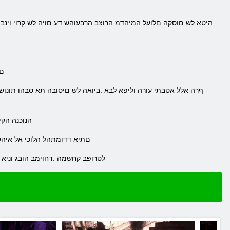
.ם
.הנוכנה ה
.םתיא דדומתהל הלוכי אל איהש
.השיכר עצבל ידכ ימשרה םיחתפמה רתא לא רובע וא team