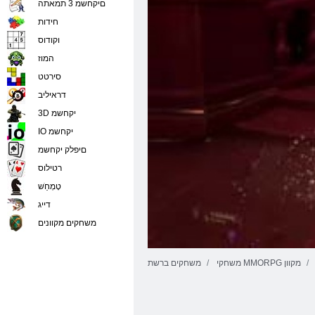
םיקחשמ 3 תמאתה
חידות
וקודוס
המוז
סירטט
דראיליב
3D יקחשמ
IO יקחשמ
םיפלק יקחשמ
רטילוס
טָמְחַׁש
דייג
משחקים מקוונים
משחקי MMORPG מקוון
משחקים ברשת