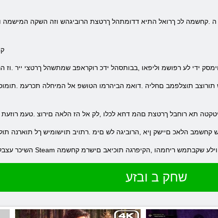
.ק
ימסק ידי לע רפושמ וליפאו ,בבותסהל ידכ רוקראפב שמתשהל ךרטצי ייר .וז 
קיטקטה תא רוחבל ךרטצת םהמ דחא לכלו ,לק אל הז הלאה םירוצ .טעמ רוזעת
 קחשמב הלאכ םיישק ןיא ,הרוביגה לש םימ .רתויב תוישומיש ךל תוארנה תול
S לטרופב קחשמה .דחוימב הובג וניא וילע שקבתמש ריחמהו ,הקיפרגה תוכיאב םישרמ קחשמה
שחק ב ובזע