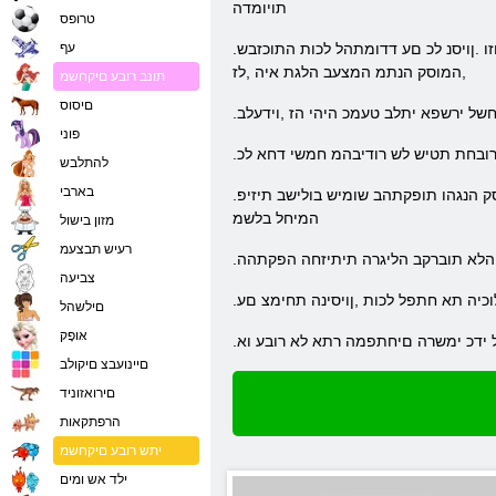
תויומדה
טרופס
.היטא לש םוסקה םלועל המיהדמ הרוצב הרבעוהש דע םויה לש קרוי וינב ה .קחשמה לכ ךרואל התיא דדומתהל ךרטצת הרוביגהש וזה השקה המישמה וזו .ןויסנ לכ םע דדומתהל לכות התוכזבש
עף
,המוסק הנתמ המצעב הלגת איה ,לז
תונב רובע םיקחשמ
םיסוס
חשל ירשפא יתלב טעמכ היהי הז ,וידעלב
פוני
הרובחת תטיש לש רודיבהמ חמשי דחא לכ
להתלבש
בארבי
.ףרה אלל אטבתי עורה וליפא לבא .ביואה לש םיסובה תא סבהו תונוש תורוצב תוצלפמב םחליה .דואמ הביהרמו הטושפ אל המיחלה תכרעמ .תומוסק הנגהו תופקתהב שומיש בולישב תיזיפ
המיחל בלשמ
מזון בישול
רעיש תבצעמ
 הלא תוברקב הליגרה תיתיזחה הפקתהה
צביעה
וכיה תא חתפל לכות ,ןויסינה תחימצ םע
םילשהל
אּופָק
םיינועבצ םיקולב
םירואזוניד
הרפתקאות
יתש רובע םיקחשמ
ילד אש ומים