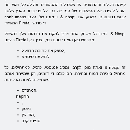
קיימת בשלום ובהרמוניה, עד שטס ליד המטאוריט. וזה לא קל, ואש. וזה
הוביל ליצירה של ההשלכות של המדינה כזו. על פני כדור הארץ שלטון
nonhumans ודמותו של העם & nbsp; לבוש כרובוטים. לשחק את
המשחק Firefall די מרגש.
כמו בכל משחק אתה צריך למקם את הדמות שלך במשחק. & Nbsp;
רישום Firefall מתרחש כאן הוא די סטנדרטי, וצריך רק:
לספק את כתובת הדוא"ל;
לבוא עם סיסמא.
ואתה מוכן לקרב, ומסע פנטסטי. כרגיל, למתחילים, כל & nbsp; זה
מתחיל ביצירת דמות ובחירה. הם כולם די דומים, רק שמייחד אותם
משתייכים לאחת מהכיתות:
המהנדס;
התקפה
;
ביוטק;
מודיעין;
ספינת קרב.