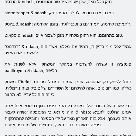
הנדסה & ndash; חזק בכל מצב, שכן יש מכשיר טוב ומנגנונים.
stormtrooper & ndash; כמו בן אדם נורמלי לחי"ר, מהיר וחזק.
ביוטק & ndash; לתמיכת לחימה, תמיד עם ביוטכנולוגיה, בזמן הלחימה.
סקאוט & ndash; טוב בתחומם, הוא רחוק מלהיות מוכן לשבור אויב.
"דרדנוט" & ndash; עמיד לכל מיני בדיקות, תמיד עם מקלע, אשר היה
להשמיד את האויב.
פונקציה זו עשויה להשתנות במהלך המשחק, אלא לשנות את
battlfreyma & ndash; חליפה.
משחק Firefall תוכל לשחק רק אסטרטג אומן אמיתי ומנהל מכונות
כאלה, כמו רובוטים. אתה להילחם על השרידים של ציביליזציה נורמלית,
כי זה היה כל עדיין לא תחזור.
כדי לשרוד על הכוכב שלך מקבל כל הזמן פריט כגון כריסטי. אבל אתה
היה מודאג כי האספקה ​​עשויה לעצור & nbsp; אנחנו החלטנו להביא
אותם בעצמך. אבל בזה האחרון נוצר על ידי הספינה והובילה להתרסקות
פרצה במערכת כדור הארץ, ותחילתו של מוטציה אחרת.