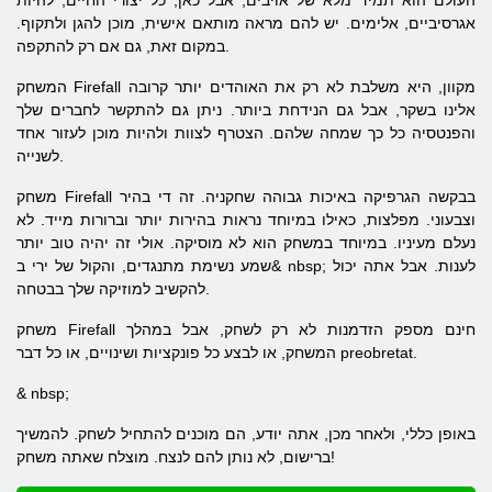
העולם הוא תמיד מלא של אויבים, אבל כאן, כל יצורי החיים, להיות
אגרסיביים, אלימים. יש להם מראה מותאם אישית, מוכן להגן ולתקוף.
במקום זאת, גם אם רק להתקפה.
המשחק Firefall מקוון, היא משלבת לא רק את האוהדים יותר קרובה
אלינו בשקר, אבל גם הנידחת ביותר. ניתן גם להתקשר לחברים שלך
והפנטסיה כל כך שמחה שלהם. הצטרף לצוות ולהיות מוכן לעזור אחד
לשנייה.
משחק Firefall בבקשה הגרפיקה באיכות גבוהה שחקניה. זה די בהיר
וצבעוני. מפלצות, כאילו במיוחד נראות בהירות יותר וברורות מייד. לא
נעלם מעיניו. במיוחד במשחק הוא לא מוסיקה. אולי זה יהיה טוב יותר
שמע נשימת מתנגדים, והקול של ירי ב& nbsp; לענות. אבל אתה יכול
להקשיב למוזיקה שלך בבטחה.
משחק Firefall חינם מספק הזדמנות לא רק לשחק, אבל במהלך
המשחק, או לבצע כל פונקציות ושינויים, או כל דבר preobretat.
​​& nbsp;
באופן כללי, ולאחר מכן, אתה יודע, הם מוכנים להתחיל לשחק. להמשיך
ברישום, לא נותן להם לנצח. מוצלח שאתה משחק!