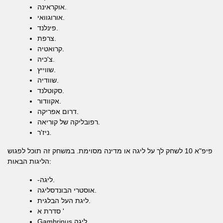
אוקראינה.
אורוגוואי.
פינלנד.
צרפת.
קרואטיה.
צ'כיה.
שווייץ.
שוודיה.
סקוטלנד.
אקוודור.
דרום אפריקה.
רפובליקה של קוריאה.
ניז'ר.
פיפ"א 10 לשחק לך על ליגה או מדינה מסוימת. במשחק זה תוכל לפגוש
הליגות הבאות:
-ליגה.
אוסטרי הבונדסליגה.
ליגת העל הבלגית.
סדרת א '
Gambrinus ליגה.