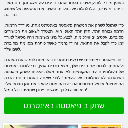
באופן מיידי. לזרוק אויבים בטרור שהם צריכים לא מעט זמן. הם מאוד
זריזים ומהירים, יוכלו לתלות על בונקרים האויב, את ההשפעה של שמוצג
בהדרגה.
כדי שתוכל לשחק את המשחק
פיאסטה
באינטרנט
אתה, נע דרך הרמות.
הרמה גבוהה יותר, חזק יותר האופי הוא. תצטרך לשאוב את הכישורים
פסיביים, אקטיביים ואלכימיה. לבצע כל מיני משימות ויהיו מסוגל לאורך
זמן כדי לקבל את התואר. זה די נחמד כאשר כותרת מסוימת מחוברת
לשם שלך.
יותר
פיאסטה
באינטרנט
יש רגעים נחמדים כהזדמנות לפגוש את האהבה
ולהתחתן, לבנות את הבית שלך, מצא חברים אמין, כדי לזכות באמינות
של פעולותיהם עם המקומיים. לא אחד מאלה שלקחו לשחק
פיאסטה
באינטרנט
לא מתלוננת על שעמום! לפני שאתה באמת פותח הרבה
הזדמנויות! אז אל תפספסו את זה כהזדמנות להאיר את זמן הפנאי שלך
היא חוויה כל כך מרגשת! ייתכן שתמיד ובכל המזל!
שחק ב פיאסטה באינטרנט