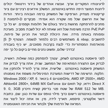
לרעיונותיו המקוריים ארוך. ועכשיו אוהדים של בידור וירטואלי יכולים
ליהנות המוצר היפה החדש באינטרנט, המשלב אירועים רציניים עם ציור
קריקטורה מצחיק. הגרפיקה של המשחק ברמה הגבוהה ביותר. הודות
לתמונת 3-D של את הרושם שכל מה שקורה הוא אמיתי. מבקרים
מחכים להרפתקה מרגשת ביותר בעולם של חלומות וקסמים. יש כל כך
הרבה משימות שכל רגע שאתה לא יכול לשבת מסביב. מערכת PvE PvP
ומפותח באותה מידה. ואת היכולת לבחור את הכיוון של פיתוח,
משתמשים רבים כלמזור לנשמה. הצטרף ל[ 5] & nbsp; לתושבים
מהאדמות המסתוריות כדי לנצח בקרבות מסוכנים, יש כיף בעבודה
בדרכי שלום, ופשוט נהנים מחיים ביקום כל כך יפה!
לפני
פיאסטה
באינטרנט
לשחק, יצטרך להסתפק כמה שאלות. ראשית,
לבדוק אם התצורה המתאימה של המחשב. שנית, אתה צריך לבדוק את
המשחק
פיאסטה
באינטרנט
. שלישית, אתה צריך להוריד ולהתקין את
הלקוח. הרשימה של דרישות המערכת המינימליות משמח את נאמנותו:
Windows 2000 / XP, פנטיום 4 בינואר. 6GHz, AMD XP 2500+, AMD
Athlon64 2800+, 64MB MX GeForce וידאו, קול תואם עם Direct X
9. 0, 3GB של שטח פנוי בדיסק קשיח וזיכרון RAM של 512 MB.
פיאסטה
באינטרנט
רישום כרוך מילוי טופס עם שדות כגון: שם, כתובת
דואר אלקטרוני, סיסמא, תאריך לידה, מין. אז אתה יכול ליצור את
המראה של הדמות שלך ולבחור את הכיתה האוטומטית.