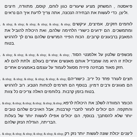
פיאסטה
, המשחק מציע שיעורים כגון לוחם, קוסם, מתוודה, חיצים
וליצן. כדי לעשות את הבחירה הנכונה, אתה צריך לדעת איך הם נראים.
לוחמים חזקים, אמיצים, עיקשים
1.
& nbsp; & nbsp; & nbsp; & nbsp; & nbsp; & nbsp;
ומתמשכים. הם ידועים כישורי הלחימה שלהם, ואת היכולת להוביל את
המאבק ברבעונים קרובים. הכוח הפיזי המרשים שלהם גורם לך להרגיש
בטוח.
מכשפים שלטון על אלמנטי הסוד.
2.
& nbsp; & nbsp; & nbsp; & nbsp; & nbsp; & nbsp;
יכולת זו היא מה שמבדיל אותם מאנשים אחרים בעולם. ולתת להם לא
חזק מאוד מבחינה פיזית מסוגל לעמוד על עצמם באמצעים אחרים.
חצים לעורר פחד כל יריב. כישוריהם
.
& nbsp; & nbsp; & nbsp; & nbsp; & nbsp; & nbsp;
הם מגוונים ורבים דמיון. בנוסף הם תורמים לכוחות הטבע. רוב להרגיש
בטוח בזמן קרבות. בלוחמים האלה צריכים כל צוות.
הכומר המוודה לשלב את היכולת לרפא
.
& nbsp; & nbsp; & nbsp; & nbsp; & nbsp; & nbsp;
והתקפה. הם יכולים לעזור לחברי קורבנות, אבל האויבים שלהם טובים
יותר שלא להסתבך. בנוסף, הם יכולים אפילו לעשות יותר של בעלות
הבריתה, הגדלת הנזק שלהם.
ליצנים יכולת שונה לעשות יותר נזק רק
.
& nbsp; & nbsp; & nbsp; & nbsp; & nbsp; & nbsp;