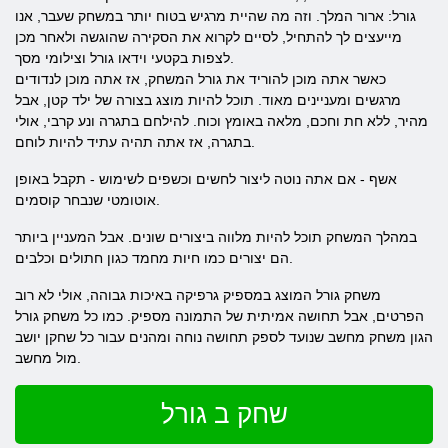
גורל: ארור המלך. וזה מה שהיית מרגיש בטוח יותר במשחק שעבר, אנו
מייעצים לך להתחיל, לסיים לקרוא את הסקירה שהוגשה ולאחר מכן
לצפות בקטעי וידאו גורל וצילומי מסך.
כאשר אתה מוכן להוריד את גורל המשחק, אז אתה מוכן לנדודים
מרגשים ומעניינים מאוד. תוכל להיות מוצג בצורה של ילד קטן, אבל
מהיר, ללא חת וחכם, מלאה באומץ וכוח. להילחם בתגרה ונע קרבי, אולי
בתגרה, אז אתה תהיה עתיד להיות לוחם.
אשף - אם אתה נוטה ליצור לחשים וכשפים לשימוש - תקבל באופן
אוטומטי שנבחר קוסמים.
במהלך המשחק תוכל להיות מלווה ביצורים שונים. אבל המעניין ביותר
הם יצורים כמו חיות מחמד כגון חתולים וכלבים.
משחק גורל המוצג במספיק גרפיקה באיכות גבוהה, אולי לא רוב
הפרטים, אבל תחושה אמיתית של התמונה מספיק. כמו כל משחק גורל
הגון משחק מחשב שנועד לספק תחושה נוחה ומהנים עבור כל שחקן יושב
מול מחשב.
שחק ב גורל