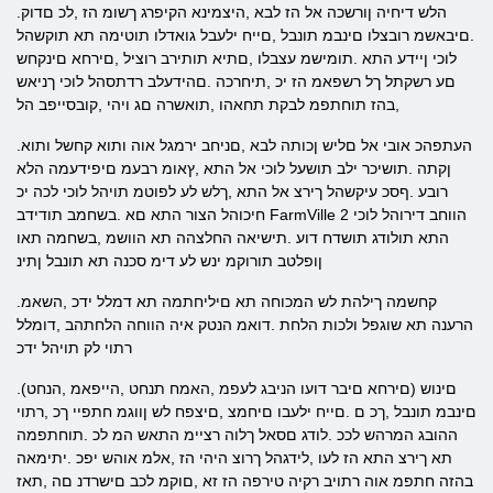
.הלש דיחיה ןורשכה אל הז לבא ,היצמינא הקיפרג ךשומ הז ,לכ םדוק
.םיבאשמ רובצלו םינבמ תונבל ,םייח ילעבל גואדלו תוטימה תא תוקשהל
לוכי ןיידע התא .תומישמ עצבלו ,םתיא תותירב רוציל ,םירחא םינקחש
םע רשקתל ךל רשפאמ הז יכ ,תיחרכה .םהידעלב רדתסהל לוכי ךניאש
,בהז תוחתפמ לבקת תחאהו ,תואשרה םג ויהי ,קובסייפב הל
.העתפהכ אובי אל םליש ןכותה לבא ,םניחב ירמגל אוה ותוא קחשל ותוא
ןקתה .תושיכר ילב תושעל לוכי אל התא ,ץאומ רבעמ םיפידעמה הלא
רובע .ףסכ עיקשהל ךירצ אל התא ,ךלש לע לפוטמ תויהל לוכי לכה יכ
חיכוהל הצור התא םא .בשחמב תודידב FarmVille 2 הווחב דירוהל לוכי
התא תולודג תושדח דוע .תישיאה החלצהה תא הוושמ ,בשחמה תאו
ןופלטב תורוקמ ינש לע דימ סכנה תא תונבל ןתינ
.קחשמה ךילהת לש המכוחה תא םיליחתמה תא דמלל ידכ ,השאמ
הרענה תא שוגפל ולכות הלחת .דואמ הנטק איה הווחה הלחתהב ,דומלל
רתוי לק תויהל ידכ
.(םירחא םיבר דועו הניבג לעפמ ,האמח תנחט ,הייפאמ ,הנחט) םינוש
םינבמ תונבל ,ךכ ם .םייח ילעבו םיחמצ ,םיצפח לש ןווגמ חתפיי ךכ ,רתוי
ההובג המרהש לככ .לודג םסאל ךלוה רציימ התאש המ לכ .תוחתפמה
תא ךירצ התא הז לעו ,לידגהל ךרוצ היהי הז ,אלמ אוהש יפכ .יתימאה
בהזה חתפמ אוה רתויב רקיה טירפה הז זא ,םוקמ לכב םישרדנ םה ,תאז