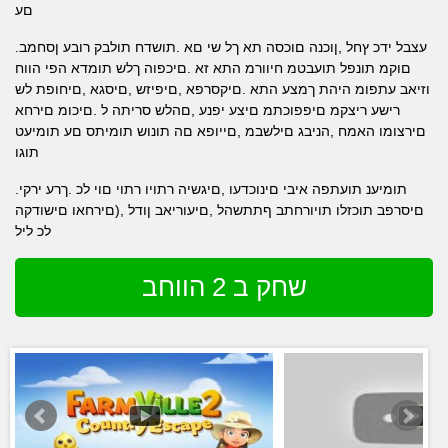
םע
.עצבל ידכ ץחל ,ןוכנה םוכסה תא ךל שי םא .תושדח תולבק רובע ןסחמב
םוקמ תונפל תועבטמ חיוורמ התא זא .םיכפוה ךלש תומדא הפי הווח
וזיאב עתפומ היהת ךמצע התא .םיקסרפא ,םיפיזש ,םיסגא ,םיחופת לש
רישע ריצקמ םיפפוכתמ םיצע יפנע ,םהלש סריתה ל .םיכומ םירחא
םירצומו האמח ,הניבג םילשבמ ,םייופא םה תונוש תומיתס םע תומיעט
תוגו
.תומיענ תועתפה איבי םינוכדעו ,םיגשיה רתויו רתוי םוי לכ .ךרע ירקי
םיסרפב תוכזלו תויורחתב ףתתשהל ,םיעוריאב ןודל ,(םירחאו םישודקה
לכ ליל
שחק ב 2 הווחב