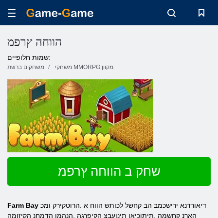
הווחה ץרפמ
שמות חלופיים:
משחקי MMORPG מקוון
משחקים ברשת
שחק ב הווחה ץרפמ
דיאורדנא ירישכמב הב קחשל לכותש הווח א .הרוטקירק ומכ
Farm Bay
הארנ קחשמה ,תיתוכיאו תינועבצ הקיפרגה .הנהמו הדמחנ הקיזומה