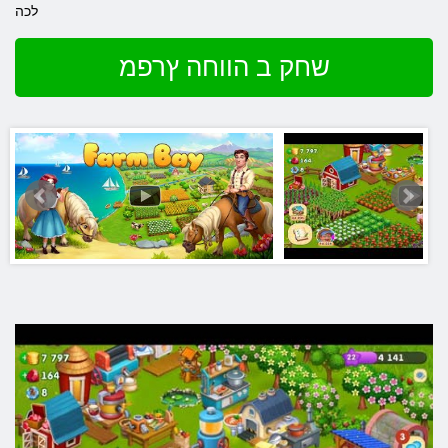
לכה
שחק ב הווחה ץרפמ