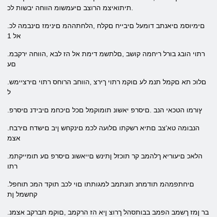
.תיתואיצמ הרוצב םיעמשומ הווחה יבשות לכ
.םימיוסמ םיאנתב דומעל םיבייח םקלח ,הלחתההמ םינימז םינבמה לכ
אל 1
.רתוי הובג בורל ריחמה קושב ,םלתשמ דימת אל הז לבא ,הווחה ירקבמ
םע
.םלוכ תא םקמל תנמ לע םוקמ רתוי ךירצ ,הווחב הרוחס רתוי םירציימש
ל
.ץורמו הטכאי הנב .םיסרפ יאשונ תומוקמל םכל םיכחמ םיבידנ םיסרפ
.הנבומה טא'צב םתיא רשקתו םלועה לכמ םינקחש ןיב םישדח םירבח
אצמ
.הלאכ םיעוריא ךלהמב קר תוכזל ןתינש םייאשונ םיסרפ םע תומייקתמ
רתו
.םיחתפמהמ תודמחנ תונתמב למגותתו םוי לכב תוקד המכ תוחפל
קחשמל ןת
.בר ןמז ךשמב הפמב בבותסהל ךרוצ ןיא הז הרקמב ,םוקמ תברקב אצמנ