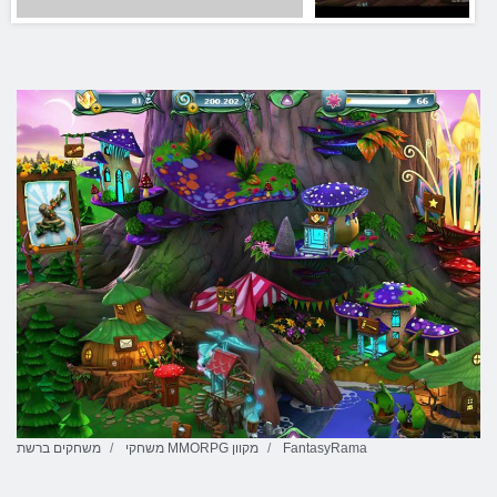
FantasyRama
משחקי MMORPG מקוון
משחקים ברשת