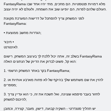
FantasyRama מלא דמויות פנטסטיות. הם מחכים, מתי יהיו אחד שבו
העולם שלהם לפרוח, הם יופיעו שוב את השמחה, ולעולם לא יהיה עצוב.
לפני המשחק צריך להסתכל על דרישות המערכת מקוונת
FantasyRama:
• הגדרות מחשב ממוצעת;
חיבור •
לאינטרנט.
בשלב זה, אתה יכול ללכת לך בעיצוב המשחק. רישום FantasyRama
הוא קל, פשוט לבדוק את הדיוק של הנתונים האלה:
1. בקר באתר המשחק הרשמי FantasyRama;
2. להזין את שם משתמש שלך בהיקף של לא פחות מארבע אותיות או
מספרים;
3. לחזור בעבר סיסמא שצוינה, ואל תשכח את זה, כי הוא עדיין צריך
להיכנס למשחק;
יש תהליך סטנדרטי - השקיה קבועה, דישון, מעבר, קצירה, וכמובן