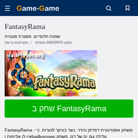
FantasyRama
שמות חלופיים: מסגרת פנטזיה
משחקי MMORPG מקוון
משחקים ברשת
שחק ב FantasyRama
FantasyRama - משחק אסטרטגית דפדפן נהדר. נוצר בעיקר לנערות. כי
אין לו אלימות וhadkornogo עלילה עם ים של דם. משחק