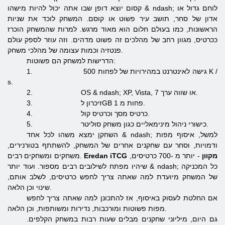
קסום יוצא דופן שבו אתה יכול להיות מישהו & ndash; לוחם גדול או
אדון של סחר, תושב עיר פשוט או קוסם. המשחק לוכד את שניות
הראשונות, כמו בעולם חלום הוא מאוד מרגש. למרות שהמשחק הוכרז
ככרטיס, מגוון רחב של מהלכים זה פשוט מדהים. וזה עוזר לספק עולם
פנטזיה וכמות עצומה של מהלכי משחק.
הדרישות למשחק הם פשוטות:
1. גישה לאינטרנט במהירויות של לפחות 500 K /
s.
2. OS & ndash; XP, Vista, 7 או שווה ערך.
3. זיכרון לGB פחות מ 1.
4. כרטיס מסך וכרטיס קול.
5. כישורי ניהול מינימאליים כגון משחק סוליטר.
השחקן ימצא משהו לכל אחד & ndash; למשל, איסוף מפות
ודמויות, וסחר עם שחקנים אחרים של המשחק, להשתתף בטורנירים,
Eredan iTCG מקוון
- יותר מ -700 כרטיסים,
משחקים ומשחקים רבים.
שיהיו מפתח לשילובים רבים מספור. ועוד יותר & ndash; כל המכניקה
של המשחק מיועדת למה שאתה צריך לחפש כרטיסים, לשלב אותם,
שינוי וכן הלאה.
אם החלטת לעסוק באיסוף, אז להתכונן למה שאתה צריך לחפש
מפות פשוטות ומורכבות, נדירות ומשותפות, וכן הלאה.
גם היום, מיליוני שחקנים מבלים שעות רבות במשחק הקלפים.