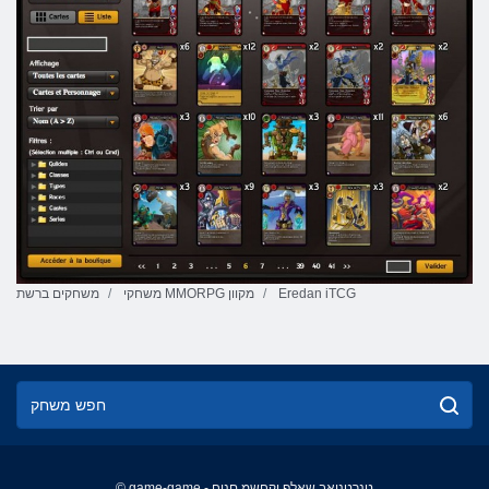
Eredan iTCG
משחקי MMORPG מקוון
משחקים ברשת
© game-game - טנרטניאב שאלפ יקחשמ םניח