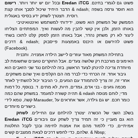
פשוט
גם לגמרי בחינם.
רישום Eredan iTCG
ובכל יום יש יותר ויותר.
הדבר היחיד שיכול לסבך אותו קצת & ndash; הוא חוסר גרסה בשפה
רוסית. תצטרך לשחק ידע בסיסי באנגלית.
הממשק של המשחק הוא פשוט, ידידותי למשתמש ואינטואיטיבי
באותו הזמן, ולכן אין קושי להבין מה לעשות ואיך. המפתחים הצליחו
ליצור לא רק משחק נהדר, אבל באותו הזמן לספק קלט לתוכו בשתי
דרכים & ndash; פשוט להירשם או היכנס באמצעות פייסבוק
(Facebook).
בתחילת המשחק מאוד עוזרים ליישב הילדה אמנזיה. ותכנית
האימונים מורכבת רק שלושה צעדים. אבל החוקרים טוענים שתשומת לב
מיוחדת צריכה להינתן לצעד הראשון. בזה להילחם נגד שני הזאבים הוא
גיבור אחד. זה הכרחי כדי לברר מה הם הקלפים ואיך שהם משחקים.
אחרי זה, זה צריך להתמודד עם הגזעים, כי הגיבור יכול להשתייך לאחד
מכמה גזעים - בני אדם, גמדים, חיות, לא מתים. ד. בנוסף, כל דמות
תהיה קשורה למעמד. במשחק שהם כמה & ndash מדי; לוחם מנוסה
קשה, טמא לידי Marauder, כומר חכם. יש גם גילדה, אשר אחראים על
כישורים מיוחדים.
בשלב השני של הכשרה יצטרך להילחם עם החיילים.
לשחק
הוא גם מעניין כי זה תמיד צריך לשחק עם גיבורים
Eredan iTCG
אמיתיים, כדי ללמוד מהם את אמנות לחימה ובכך לקבל החלטות
שלהם, כדי לחפש דרכים לצאת ממצבים קשים. & Nbsp;