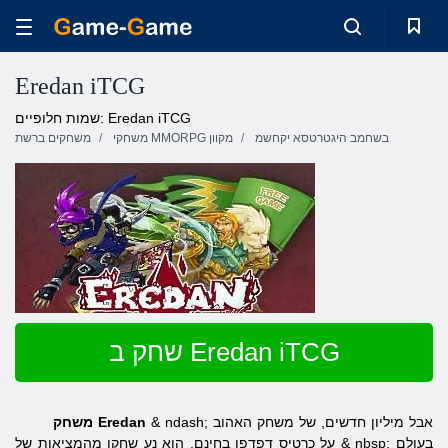
Eredan iTCG
שמות חלופיים: Eredan iTCG
בשחמב היגטרטסא יקחשמ
משחקי MMORPG מקוון
משחקים ברשת
שחק ב Eredan iTCG
& ndash; אבל מיליון חדשים, של משחק האהוב
משחק Eredan
על כרטיס דפדפן בחינם. הוא נע שחקן מהמציאות של & nbsp; בעולם