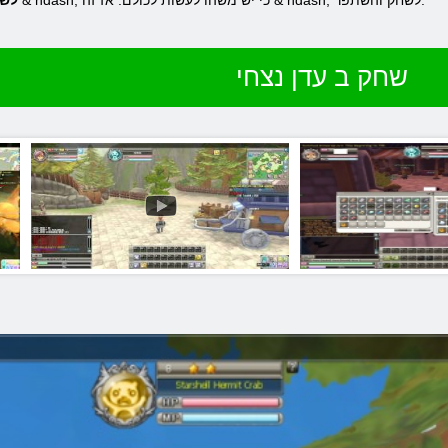
כמו שחקנים בכל גיל & ndash; כי יש משהו לעשות לכולם. אז זה & ndash; לשחק והשתפר.
לש
שחק ב עדן נצחי