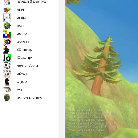
םיקחשמ 3 תמאתה
חידות
וקודוס
המוז
סירטט
דראיליב
3D יקחשמ
IO יקחשמ
םיפלק יקחשמ
רטילוס
טָמְחַׁש
דייג
משחקים מקוונים