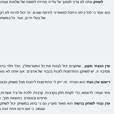
לשחק
אתה לא צריך לסמוך על עלייה מהירה לפסגה של שלמות ונצחון 
הוא אמר כי לכל כיתה ניתנת למאפייני לחימה שונים. זה יכול להיות לא רק
של בעלי חיים, ועוד. כל במשחק ניתן ליהנות על ידי שחקנים של חמש כיתות, אבל לשנות אחת לשנייה לוקחת בערך 20 שניות באינטרנט במהירות טובה.
עדן הנצחי מקוון
, שחקנים יכול לבנות את כל המטרופולין, הכל תלוי ב
מסיבה זו, יש לשחקן ההזדמנות לזכות בכבוד של אדונים. אם אתה לא מוכ
רישום עדן נצחי
הוא הכרחי. זה ייתן לי ההזדמנות ליהנות מכל משחק הבונ
פרסים ובונוסים. כתוצאה מכך, אם אתה לומד לשלב כראוי פשיטות צבאיות וקיום בשלום, משהו די מהר תוכל לבנות עיר משלך ולפתח בו תשתית חזקה.
עדן
נצחי
לשחק ברשת
עצמנו, כי אם היום אתה זוכה בקרב, אז מחר תוכל לעשות את אותו הדבר. זה יצטרך כל הזמן לשפר את כישוריהם ולפתח אסטרטגיה חדשה יותר ויותר.