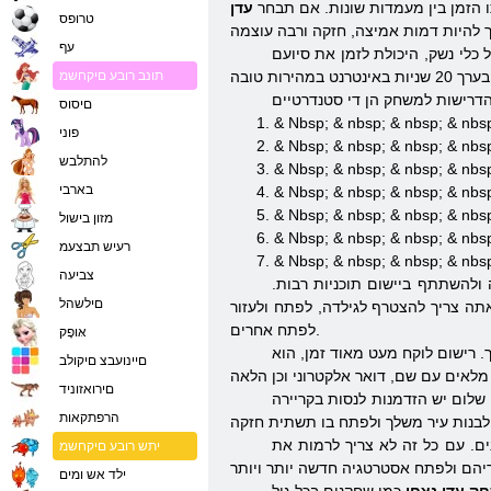
 הזמן בין מעמדות שונות. אם תבחר
טרופס
עף
 כלי נשק, היכולת לזמן את סיועם
תונב רובע םיקחשמ
םיסוס
פוני
להתלבש
בארבי
מזון בישול
רעיש תבצעמ
צביעה
 ולהשתתף ביישום תוכניות רבות.
םילשהל
תה צריך להצטרף לגילדה, לפתח ולעזור
לפתח אחרים.
אּופָק
. רישום לוקח מעט מאוד זמן, הוא
םיינועבצ םיקולב
םירואזוניד
ndas אחר עצמי; לדוגמא, כדי לקחת חלק בקרבות, קרבות, ללכת על ציד אוצרות, וכן הלאה. ד. בכל שלב ניתן לשאוב את הגיבור ולקבל
הרפתקאות
שחק עד כמה אלף אנשים. אבל באותו הזמן באותו גילדה הוא רק 3 תריסר שחקנים. עם כל זה לא צריך לרמות את
יתש רובע םיקחשמ
ילד אש ומים