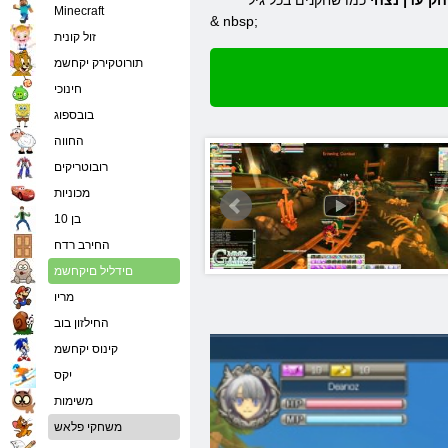
חק
עדן
נצחי
Minecraft
& nbsp;
זול קונית
תורוטקירק יקחשמ
חינוכי
בובספוג
החווה
רובוטריקים
מכוניות
בן 10
החירב רדח
םידליל םיקחשמ
מריו
החילזון בוב
קינוס יקחשמ
יִקס
משימות
משחקי פלאש