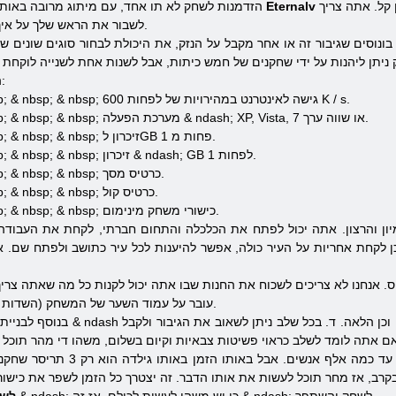
קל. אתה צריך
Eternalv
עדן
הזדמנות לשחק לא תו אחד, עם מיתוג מרובה באותו
לשבור את הראש שלך על איך להיות דמות אמיצה, חזקה ורבה עוצמה.
 בונוסים שגיבור זה או אחר מקבל על הנזק, את היכולת לבחור סוגים שונים של
הדרישות למשחק הן די סטנדרטיים:
1. & Nbsp; & nbsp; & nbsp; & nbsp; & nbsp; & nbsp; גישה לאינטרנט במהירויות של לפחות 600 K / s.
2. & Nbsp; & nbsp; & nbsp; & nbsp; & nbsp; & nbsp; מערכת הפעלה & ndash; XP, Vista, 7 או שווה ערך.
3. & Nbsp; & nbsp; & nbsp; & nbsp; & nbsp; & nbsp; זיכרון לGB פחות מ 1.
4. & Nbsp; & nbsp; & nbsp; & nbsp; & nbsp; & nbsp; זיכרון & ndash; GB לפחות 1.
5. & Nbsp; & nbsp; & nbsp; & nbsp; & nbsp; & nbsp; כרטיס מסך.
6. & Nbsp; & nbsp; & nbsp; & nbsp; & nbsp; & nbsp; כרטיס קול.
7. & Nbsp; & nbsp; & nbsp; & nbsp; & nbsp; & nbsp; כישורי משחק מינימום.
דמיון והרצון. אתה יכול לפתח את הכלכלה והתחום חברתי, לקחת את העבודה
ן לקחת אחריות על העיר כולה, אפשר להיענות לכל עיר כתושב ולפתח שם. א
וס. אנחנו לא צריכים לשכוח את החנות שבו אתה יכול לקנות כל מה שאתה צריך
עובר על עמוד השער של המשחק (השדות מלאים עם שם, דואר אלקטרוני וכן הלאה.
בנוסף לבניית שלום יש הזדמנות לנסות בקריירה & h
הוא מאוד מעניין גם כי ברגע במשחק יכול ל