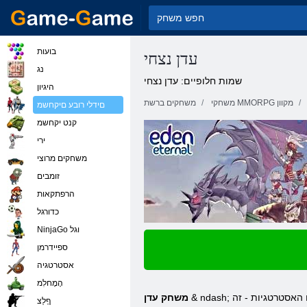
בועות
עדן נצחי
נג
שמות חלופיים: עדן נצחי
היגיון
משחקי MMORPG מקוון
משחקים ברשת
םידלי רובע םיקחשמ
קנט יקחשמ
ירי
משחקים מרוצי
זומבים
הרפתקאות
כדורגל
NinjaGo וגל
ספיידרמן
אסטרטגיה
הָמָחלִמ
& ndash; משחק לפני שנתיים בסגנון אנימה, אשר מיועד למספר רב של משתמשים בו זמנית. התכונה העיקרית שלו היא משחק שונה באופן משמעותי מאותו האסטרטגיות - זה
משחק עדן
ףָלַצ