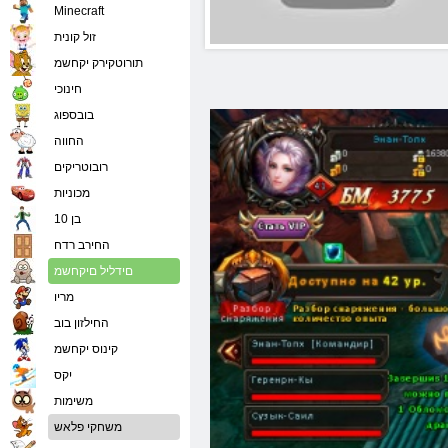
Minecraft
זול קונית
תורוטקירק יקחשמ
חינוכי
בובספוג
החווה
רובוטריקים
מכוניות
בן 10
החירב רדח
םידליל םיקחשמ
מריו
החילזון בוב
קינוס יקחשמ
יִקס
משימות
משחקי פלאש