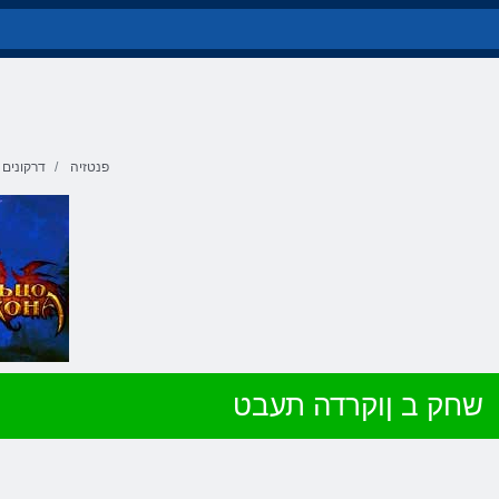
פנטזיה
דרקונים
שחק ב ןוקרדה תעבט