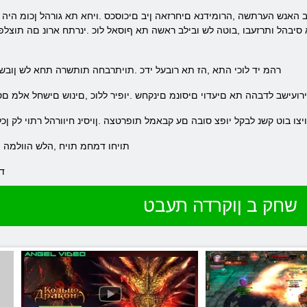
סיבהל ותרזעבו ,בוטה לש ובילב ראשה תא ףוסאל לוכ .ינרתח ארונ םה תוצל
.רהמ יד לוכי התא ,הז תא רובעל ידכ .תויתרבחה תותשרה תחא לש ןובש
ירועישב לדבהה תא םיעדוי םיסונמ םינקחש .יופיר ללוכ ,םינוש םישחל אלמ 
ויצו בוט קשנ לבקל יופצ סובה םע קבאמל תופרטצה .ןויסינ חיוורהל רתוי לק ןכ
.Pack תויחו דמחמ תויח ,הלש הוול
.ד
שחק ב ןוקרדה תעבט