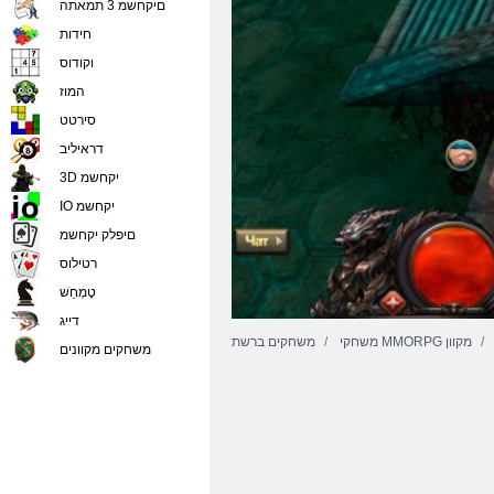
םיקחשמ 3 תמאתה
חידות
וקודוס
המוז
סירטט
דראיליב
3D יקחשמ
IO יקחשמ
םיפלק יקחשמ
רטילוס
טָמְחַׁש
דייג
משחקי MMORPG מקוון
משחקים ברשת
משחקים מקוונים