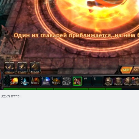
ןוקרדה תעבט