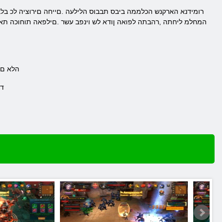
המחלמ ליחתה ,רהבתה לפואה ןודא לש וינפב עשר .םילפאה תוחוכה תא 
.הלא ם
.ד