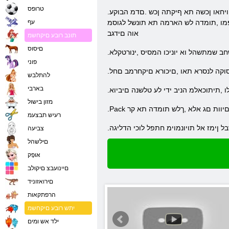
טרופס
.רומידנא הארקנש הכלממה ביבס תבבוס הלילעה .םייחה םירוציה לכ בלב האנש הערתשה ,הרומידנא םיחרזאה ןיב םיכוסכס .ויחא תא גורהל ןכומ היה ויחאו ןכשה תא ףיקתה ןכש .םדמ הבוקע
פמו ,תומדה לש הארמה תא תונשל לגוסמ
עף
אוה םידגב
תונב רובע םיקחשמ
םיסוס
חב שמתשהל וא יוניכו המסיס ,ינורטקלא
פוני
םסוקה לנסרא תאו ,םיכורא םיקחרמב םחל
להתלבש
בארבי
לו ,תיתוכאלמ הניב ידי לע טלשנה םיביוא
מזון בישול
מה םיוות םג אלא ,ךלש תומדה תא קר
רעיש תבצעמ
בל ןימז אל תויונמוימ חתפל לוכי הדליגה
צביעה
םילשהל
אּופָק
םיינועבצ םיקולב
םירואזוניד
הרפתקאות
יתש רובע םיקחשמ
ילד אש ומים