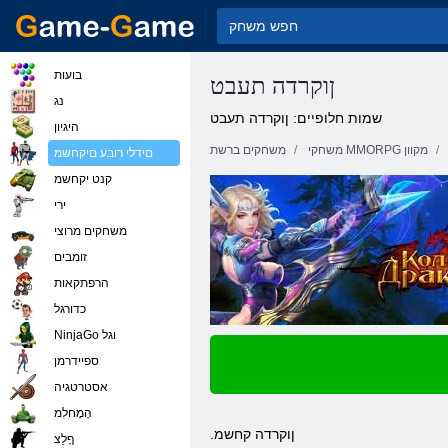
בועות
ןוקרדה תעבט
נג
שמות חלופיים: ןוקרדה תעבט
היגיון
משחקי MMORPG מקוון
משחקים ברשת
םידלי רובע םיקחשמ
קנט יקחשמ
ירי
משחקים מרוצי
זומבים
הרפתקאות
כדורגל
NinjaGo וגל
ספיידרמן
אסטרטגיה
הָמָחלִמ
.ןוקרדה קחשמ
ףָלַצ