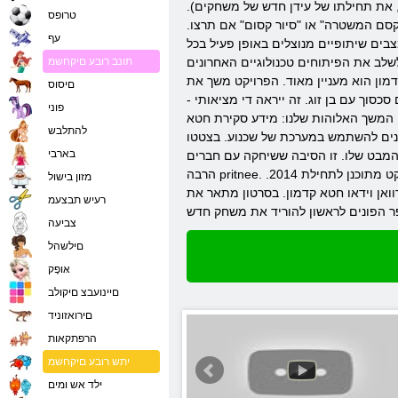
, את תחילתו של עידן חדש של משחקים).
טרופס
קסם המשטרה" או "סיור קסום" אם תרצו.
עף
ם באופן פעיל בכל RPG-shkah עשוי בסגנון של
ב את הפיתוחים טכנולוגיים האחרונים
תונב רובע םיקחשמ
מון הוא מעניין מאוד. הפרויקט משך את
םיסוס
סוך עם בן זוג. זה ייראה די מציאותי -
פוני
. המשך האלוהות שלנו: מידע סקירת חטא
להתלבש
חקנים להשתמש במערכת של שכנוע. בצטטו
בארבי
 המבט שלו. זו הסיבה ששיחקה עם חברים
הרבה pritnee. כדי ללמוד עוד על התכונות העיקריות של הפרויקט, אתה יכול רק אחרי הגיימרים תוכלו אלוהות: הורדת חטא קדמונית. נזכיר כי שחרורו הרשמי של הפרויקט מתוכנן לתחילת 2014.
מזון בישול
ואן וידאו חטא קדמון. בסרטון מתאר את
רעיש תבצעמ
צביעה
םילשהל
אּופָק
םיינועבצ םיקולב
םירואזוניד
הרפתקאות
יתש רובע םיקחשמ
ילד אש ומים