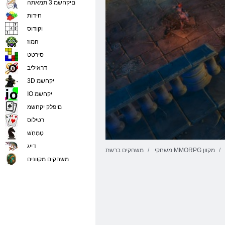
םיקחשמ 3 תמאתה
חידות
וקודוס
המוז
סירטט
דראיליב
3D יקחשמ
IO יקחשמ
םיפלק יקחשמ
רטילוס
טָמְחַׁש
דייג
משחקי MMORPG מקוון
משחקים ברשת
משחקים מקוונים