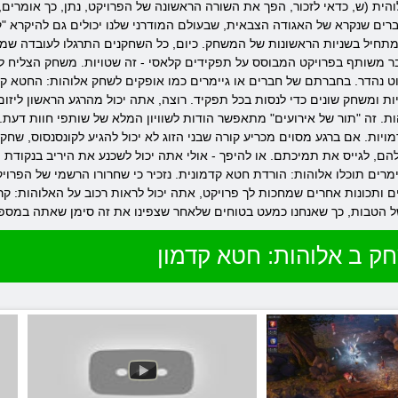
הית (ש, כדאי לזכור, הפך את השורה הראשונה של הפרויקט, נתן, כך אומרים
ברים שנקרא של האגודה הצבאית, שבעולם המודרני שלנו יכולים גם להיקרא "
שניות הראשונות של המשחק. כיום, כל השחקנים התרגלו לעובדה שמצבים שיתופיים מנוצלי
שותף בפרויקט המבוסס על תפקידים קלאסי - זה שטויות. משחק הצליח לשל
וט נהדר. בחברתם של חברים או גיימרים כמו אופקים לשחק אלוהות: החטא קד
משחק שונים כדי לנסות בכל תפקיד. רוצה, אתה יכול מהרגע הראשון ליזום סכ
ות. זה "תור של אירועים" מתאפשר הודות לשוויון המלא של שותפי חוות דעת
מויות. אם ברגע מסוים מכריע קורה שבני הזוג לא יכול להגיע לקונסנסוס, ש
הם, לגייס את תמיכתם. או להיפך - אולי אתה יכול לשכנע את היריב בנקודת
ותכונות אחרים שמחכות לך פרויקט, אתה יכול לראות רכוב על האלוהות: קרו
ק ב אלוהות: חטא קדמון