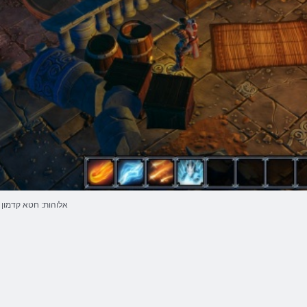
אלוהות: חטא קדמון