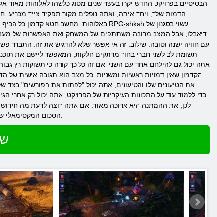
הבסיסיים בפרויקט החדש יקרו בעשר שנים מסוג כלשהו לאלוהות מאוד אלו
הדמות שלך, ויחד איתה, ואתה נופלים מקור תפקיד צייד מכריע. ח
באלוהות: מחשב חטא קדמון כל הכיף מתחיל ב
דיאבלו, אבל המצב מרובה משתתפים של המשחק ואת האפשרות של מעבר מ
עם חוויה ישנה וטובה. שילוב, זה אי אפשר שלא להדגיש את זה, התברר פש
תשומת לב לשני חברי בחור מרתקים חלקות, המאפשר ליישם את תוכניות ו
אתה יכול גם להילחם אחד עם השני, אם זה כל כך קורה כי תשוקות רץ גבוה
הקדמון שאין דמויות ראשיות ומשניות. כל מצב הוא תגובה אישית של הד
את הטיעונים שלו והטיעונים, אתה יכול "לפתות את הפורשים" בצד של
לכן, את ההמתנה היא ארוכה מאוד. אם אתה רוצה לדעת מה חידושים 
הסכום המקסימאלי של הטבות, כך שאנחנו כמעט בטוחים שלאחר שצפינו את זה סימן שאתה במספר הפונים לראשון להוריד את משחק חדש.
שח