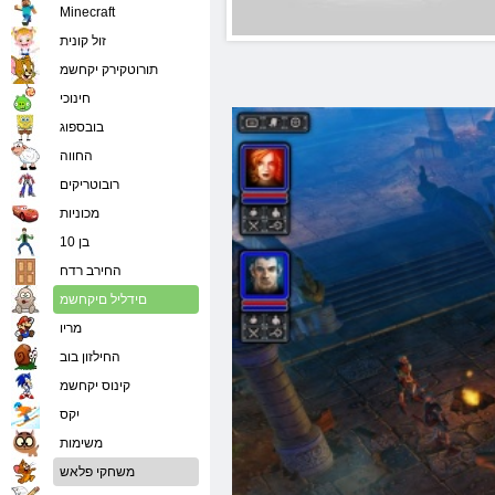
Minecraft
זול קונית
תורוטקירק יקחשמ
חינוכי
בובספוג
החווה
רובוטריקים
מכוניות
בן 10
החירב רדח
םידליל םיקחשמ
מריו
החילזון בוב
קינוס יקחשמ
יִקס
משימות
משחקי פלאש