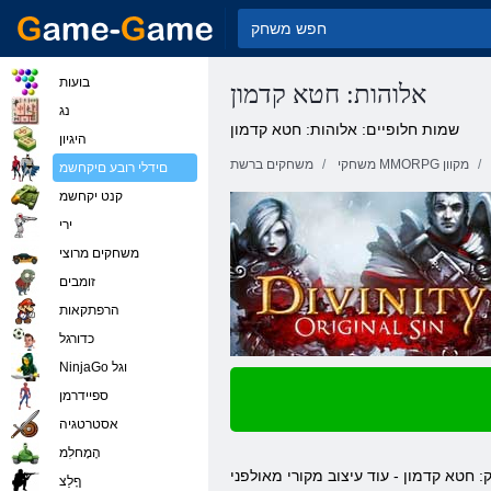
בועות
אלוהות: חטא קדמון
נג
שמות חלופיים: אלוהות: חטא קדמון
היגיון
משחקי MMORPG מקוון
משחקים ברשת
םידלי רובע םיקחשמ
קנט יקחשמ
ירי
משחקים מרוצי
זומבים
הרפתקאות
כדורגל
NinjaGo וגל
ספיידרמן
אסטרטגיה
הָמָחלִמ
מאולפני Larian. אין ספק, הגיימרים המתקדמים ביותר כבר מכירים את פרויקטים קודמים טווח, כגון לדוגמא אלוהית אלוהות. אז, את השלבים
ףָלַצ