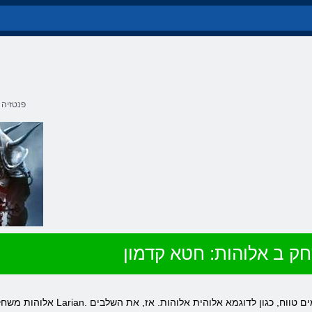
פנטזיה
ק ב אלוהות: חטא קדמון
אלוהות משחק: חטא קדמון - עוד עיצוב מקורי 