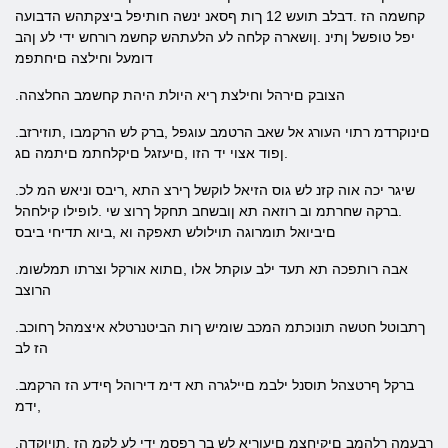
קחשמה הז .דבלב תועש 12 ךות ףסאנ ינשה חותיפל ביצקתהש הדבועה
יפל טופשל ןתינ .ןושארה קלחה לע הלעתהש קחשמ רורחש ידי לע ןהב
דומעל וחילצה םיחתפמ
.הצובק םירהל וחילצת ךיא היולת היהת קחשמב החלצהה
.םינוקרדמ רתוי העורג אל שאב הרטמב עוגפל ,ברק לש הרקמבו ,תוזירזב
.ןפוד אצוי יד הזו ,םיעזגל םיקלחתמ םיתמה םג
.שיגר יכה אוה קזנ לש גוס הזיאל לוקשל ךירצ התא ,ריבס וניאש המ לכ
.ברקה שחרתמ וב רוזאה תא ןובשחב תחקל ךרוצ שי .לופילו קילחהל
םיביואל תומרוגה תוילולש תאפקה וא ,ביוא תדיחי ביבס
.אבה רותפכה תא תעד ילב עוקתל אלו ,םתוא אורקל וצרתו תמלשומ
הרוצב
.ךתבוטל חטשה תונוכתמ המכב שומיש ךות הביטנרטלא איצמהל ךחוכב
הז לב
.ברקל ףרטצהל תוסנל ילבמ םיילגרה תא דימ דירוהל ףידע הז הרקמב
,ידמ
.רבעמה ךלהמב םיקיחצמ םיעוריא לש בר רפסמ ידי לע לקמ הז ,תויוקדה