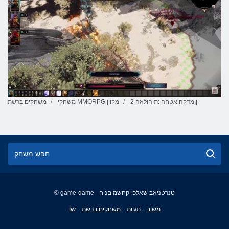
2 ןומדקה אטחה :תוהולאה
משחקי MMORPG מקוון
משחקים ברשת
© game-game - טנרטניאב שאלפ יקחשמ םניח
English
iw
משוב
תגיות
משחקים ברשת
Français