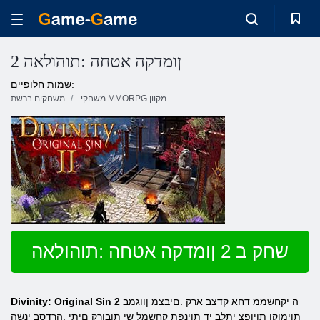
2 ןומדקה אטחה :תוהולאה
שמות חלופיים:
משחקי MMORPG מקוון
משחקים ברשת
שחק ב 2 ןומדקה אטחה :תוהולאה
ה יקחשממ דחא קדצב ארק .םיבצמ ןווגמב
Divinity: Original Sin 2
תוימוקו תויופצ יתלב יד תוינפת קחשמל שי תובורק םיתי .הרדסב ינשה