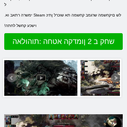
ל
.ימשרה רתאב וא Steam לש םיקחשמה שרגמב קחשמה תא שוכרל ןתינ
!וישכע קחשל לחתה
שחק ב 2 ןומדקה אטחה :תוהולאה