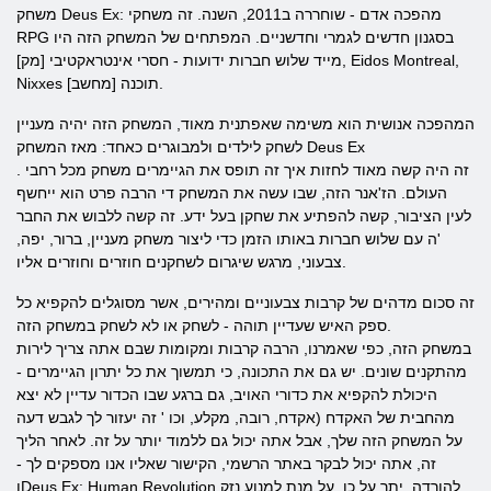
משחק Deus Ex: מהפכה אדם - שוחררה ב2011, השנה. זה משחקי
RPG בסגנון חדשים לגמרי וחדשניים. המפתחים של המשחק הזה היו
מייד שלוש חברות ידועות - חסרי אינטראקטיבי [מק], Eidos Montreal,
Nixxes תוכנה [מחשב].
המהפכה אנושית הוא משימה שאפתנית מאוד, המשחק הזה יהיה מעניין
לשחק לילדים ולמבוגרים כאחד: מאז המשחק Deus Ex
. זה היה קשה מאוד לחזות איך זה תופס את הגיימרים משחק מכל רחבי
העולם. הז'אנר הזה, שבו עשה את המשחק די הרבה פרט הוא ייחשף
לעין הציבור, קשה להפתיע את שחקן בעל ידע. זה קשה ללבוש את החבר
'ה עם שלוש חברות באותו הזמן כדי ליצור משחק מעניין, ברור, יפה,
צבעוני, מרגש שיגרום לשחקנים חוזרים וחוזרים אליו.
זה סכום מדהים של קרבות צבעוניים ומהירים, אשר מסוגלים להקפיא כל
ספק האיש שעדיין תוהה - לשחק או לא לשחק במשחק הזה.
במשחק הזה, כפי שאמרנו, הרבה קרבות ומקומות שבם אתה צריך לירות
מהתקנים שונים. יש גם את התכונה, כי תמשוך את כל יתרון הגיימרים -
היכולת להקפיא את כדורי האויב, גם ברגע שבו הכדור עדיין לא יצא
מהחבית של האקדח (אקדח, רובה, מקלע, וכו ' זה יעזור לך לגבש דעה
על המשחק הזה שלך, אבל אתה יכול גם ללמוד יותר על זה. לאחר הליך
זה, אתה יכול לבקר באתר הרשמי, הקישור שאליו אנו מספקים לך -
וDeus Ex: Human Revolution להורדה. יתר על כן, על מנת למנוע נזק