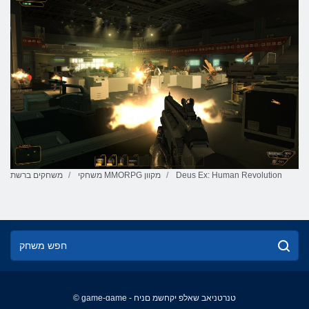
Deus Ex: Human Revolution
משחקי MMORPG מקוון
משחקים ברשת
© game-game - טנרטניאב שאלפ יקחשמ םניח