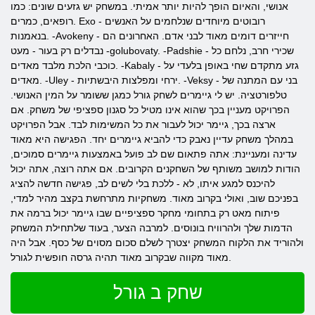
אנושי, והאיום הופך להיות יותר אמיתי. במשחק יש גזעים שונים: כמו
רופאים, כמרים. Exo - רובוטים מיוחדים שנלחמים על האנשים
בנאמנות. -Avokeny - חייזרים דומים מאוד לבני אדם. האחרונים הם
נבדלים רק בעור - מעט -golubovaty. -Padshie - שכירי חרב, נלחם כל
כוכבי הלכת מלבד מאדים. -Kabaly - גזע מתקדם שחי באופן בלעדי על
מאדים. -Uley - ירחי ומפלצות היבשתיות. -Veksy - בני עם המתנה של
טלפורטציה. יש לי גיימרים לשחק גורל כמגן ששומר על המין האנושי.
הפרויקט מעניין בכך שהוא אינו מטיל כל סגנון ספציפי של משחק. אם
ארצה בכך, גיימר יכול לעבור את כל המשימות לבד. אבל הפרויקט
במהלך משחק עדיין נאבק כדי להביא גיימרים יחד. הפגישה היא מאוד
עדינה ומעניינת: אתה פתאום שם לב פועל באמצעות גיימרים סמוכים,
הודות למושב משותף של השחקנים הקרובים. אם אתה רוצה, אתה יכול
להיכנס למגע איתו, לא - ללכת בלי לשים לב, פגישה חדשה להציג
בפניכם שוב, ואולי בקרוב מאוד. משחקיות מתרחשת בקצב מהיר למדי,
פיתוח מאט רק בתחומי מחקר ספציפיים שבו גיימר יכול ברמה את
הדמות שלך ולהרוויח בונוסים. למרבה הצער, בעוד שלתחילת המשחק
ולהוריד את הלקוח המשחק יצטרך לשלם סכום מסוים של כסף. אבל היה
מאוד מקווה שבקרוב מאוד תהיה גרסה חופשית לגורל.
שחק ב גורל