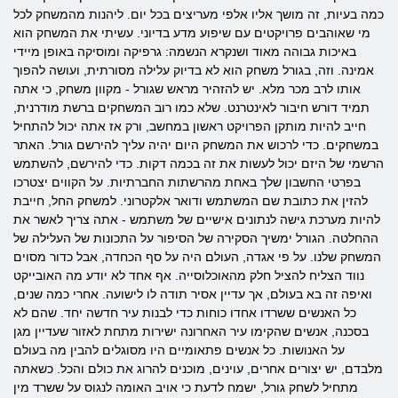
כמה בעיות, זה מושך אליו אלפי מעריצים בכל יום. ליהנות מהמשחק לכל
מי שאוהבים פרויקטים עם שיפוע מדע בדיוני. עשיתי את המשחק הוא
באיכות גבוהה מאוד ושנקרא הנשמה: גרפיקה ומוסיקה באופן מיידי
אמינה. וזה, בגורל משחק הוא לא בדיוק עלילה מסורתית, ועושה להפוך
אותו לרב מכר מלא. יש להזהיר מראש שגורל - מקוון משחק, כי אתה
תמיד דורש חיבור לאינטרנט. שלא כמו רוב המשחקים ברשת מודרנית,
חייב להיות מותקן הפרויקט ראשון במחשב, ורק אז אתה יכול להתחיל
במשחקים. כדי לרכוש את המשחק היום יהיה עליך להירשם גורל. האתר
הרשמי של היזם יכול לעשות את זה בכמה דקות. כדי להירשם, להשתמש
בפרטי החשבון שלך באחת מהרשתות החברתיות. על הקווים יצטרכו
להזין את כתובת שם המשתמש ודואר אלקטרוני. למשחק החל, חייבת
להיות מערכת גישה לנתונים אישיים של משתמש - אתה צריך לאשר את
ההחלטה. הגורל ימשיך הסקירה של הסיפור על התכונות של העלילה של
המשחק שלנו. על פי אגדה, העולם היה על סף הכחדה, אבל כדור מסוים
נווד הצליח להציל חלק מהאוכלוסייה. אף אחד לא יודע מה האובייקט
ואיפה זה בא בעולם, אך עדיין אסיר תודה לו לישועה. אחרי כמה שנים,
כל האנשים ששרדו אחדו כוחות כדי לבנות עיר חדשה יחד. שהם לא
בסכנה, אנשים שהקימו עיר האחרונה ישירות מתחת לאזור שעדיין מגן
על האנושות. כל אנשים פתאומיים היו מסוגלים להבין מה בעולם
מלבדם, יש יצורים אחרים, עוינים, מוכנים להרוג את כולם והכל. כשאתה
מתחיל לשחק גורל, ישמח לדעת כי אויב האומה לנגוס על ששרד מין