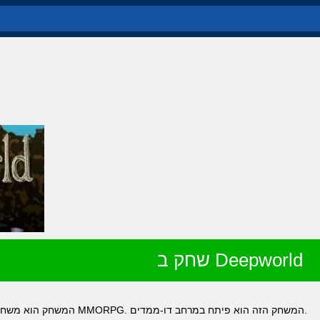
שחק ב Deepworld
Deepworld המשחק הוא משחק לקוח בחינם, מעוצב בסגנון MMORPG. המשחק הזה הוא פיתח במרחב דו-ממדים.