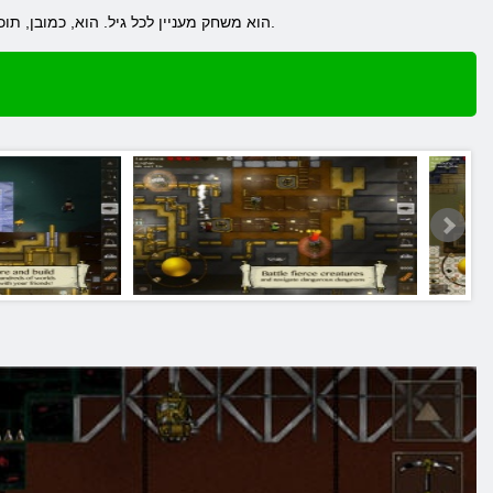
Deepworld הוא משחק מעניין לכל גיל. הוא, כמובן, תוכל ליהנות ולהתרשם מגיבוריהם ואת סגנון קריקטורה, במיוחד אם אתה עדיין אוהב לצפות בסרטים מצוירים.