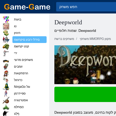
בועות
Deepworld
נג
שמות חלופיים: Deepworld
היגיון
משחקי MMORPG מקוון
משחקים ברשת
םידלי רובע םיקחשמ
קנט יקחשמ
ירי
משחקים מרוצי
זומבים
הרפתקאות
כדורגל
NinjaGo וגל
ספיידרמן
אסטרטגיה
הָמָחלִמ
ףָלַצ