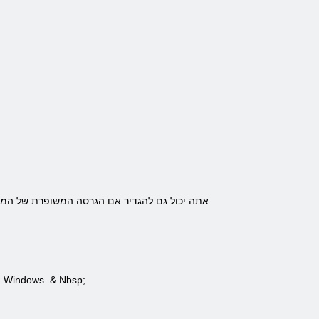
במשחק Deepworld, אתה יכול גם להגדיר אם הגרסה המשופרת של המשחק, שעולה $ 2.99. כדי לעשות זאת תצטרך למלא טופס, הנמצא באותו המקום, ולהורדה בחינם.
המשחק זמין כעת באינטרנט Deepworld רק עבור iPad או Mac. בקרוב מוצר זה יהיה זמין לאייפון, אנדרואיד & nbsp; ו- dows. & Nbsp