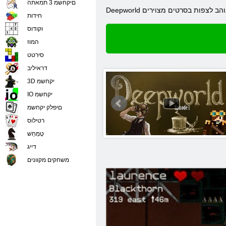
םיקחשמ 3 תמאתה
חידות
וקודוס
המוז
סירטט
דראיליב
3D יקחשמ
IO יקחשמ
םיפלק יקחשמ
רטילוס
טָמְחַׁש
דייג
משחקים מקוונים