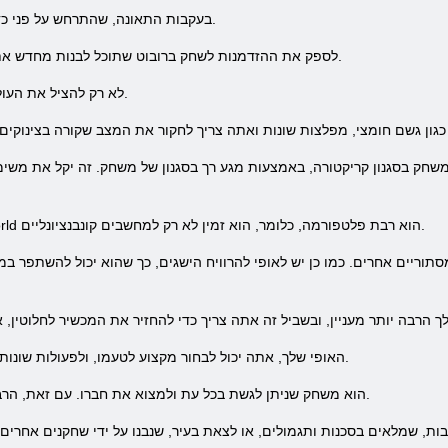
בעקבות התאונה, שהתרחש על פני כדור הארץ, תוכל לשרוד רק על ידי רובוטים.
Deepworld לספק את ההזדמנות לשחק ברובוט שתוכל לבנות מחדש את עולמם לאחר אסון הגלובלי.
לא רק להציל את העולם, אלא גם את הישועה של הדמויות שלו.
 משחק בסגנון קריקטורה, באמצעות מגע רך בסגנון של משחק. זה יקל את מש
זה גם ראוי לציין כי משחק מקוון Deepworld הוא רבת פלטפורמה, כלומר, הוא זמין לא רק למחשבים קונבנציונליים.
וריים אחרים. כמו כן יש לאופי להרוויח הישגים, כך שהוא יכול להשתפר במש
האופי שלך, אתה יכול לבחור מקצוע לטעמו, ולפעולות שונות במשחק היא מערכת הנרחבת של המלאי.
Deepworld & ndash; הוא משחק שניתן לגשת בכל עת ולמצוא את חברו. עם זאת, הרבה יותר כיף לשחק.