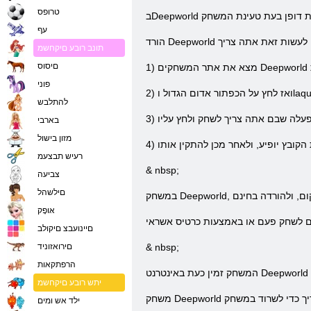
טרופס
עף
תונב רובע םיקחשמ
םיסוס
פוני
להתלבש
בארבי
מזון בישול
רעיש תבצעמ
& nbsp;
צביעה
םילשהל
אּופָק
םיינועבצ םיקולב
& nbsp;
םירואזוניד
הרפתקאות
יתש רובע םיקחשמ
ילד אש ומים