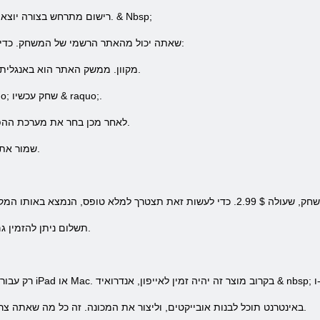
בDeepworld רישום מתרחש בצורה יוצאת דופן בעת ​​טעינת המשחק. & Nbsp;
הורד Deepworld שאתה יכול מהאתר הרשמי של המשחק. כדי לעשות זאת אתה צריך:
1) מצא את אתר המשחקים Deepworld מקוון. ממשק האתר הוא באנגלית.
2) ואז לחץ על הכפתור אדום הגדול וlaquo; שחק עכשיו & raquo;.
3) לאחר מכן בחר את מערכת ההפעלה שבם אתה צריך לשחק ולחץ עליו.
4) שמור את הקובץ יופיע, ולאחר מכן להתקין אותו.
תשלום ניתן להזמין גם לשחק פעם או באמצעות כרטיס אשראי.
Win;
משחק Deepworld באינטרנט תוכל לבנות אובייקטים, וליצור את המכונה. זה כל מה שאתה צריך כדי לשרוד במשחק.