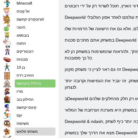
Minecraft
זול קונית
תורוטקירק יקחשמ
חינוכי
בובספוג
החווה
ימתך, ולהראות שהמשימות במשחק הן לא
רובוטריקים
כל כך מסובכות.
מכוניות
בן 10
החירב רדח
חק. זה יגביר את הגמישות וקרובה יותר
םידליל םיקחשמ
לנצחון.
מריו
החילזון בוב
קינוס יקחשמ
יִקס
משימות
משחקי פלאש