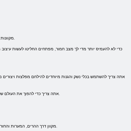
במשחק אתם מחכים סכנות Deepworld מקוונות כגון גשם חומצי, מפלצות שונות ואתה צריך לחקור את המצב שקורה בצינוקים.
כדי לא להעמיס יותר מדי לך מצב חמור, מפתחים החליטו לעשות עיצוב
אתה צריך להשתמש בכלי נשק והגנות מיוחדים להילחם מפלצות ויצורים מסת
בDeepworld אתה צריך כדי להפוך את העולם שלך הרבה יותר מעניין, ובשביל זה אתה צריך כדי להחזיר את המכשיר לחלוטין, או רק חלק מהחלקים שלהם.
מצא את הדרך שלך במשחק Deepworld מקוון דרך ההרים, המערות והחורבות, שמלאים בסכנות ותגמולים, או לצאת בעיר, שנבנו על ידי שחקנים אחרים.