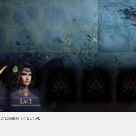
Dragonhair: םיטקש םילא