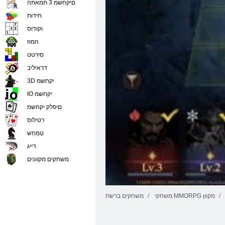
םיקחשמ 3 תמאתה
חידות
וקודוס
המוז
סירטט
דראיליב
3D יקחשמ
IO יקחשמ
םיפלק יקחשמ
רטילוס
טָמְחַׁש
דייג
משחקים מקוונים
משחקי MMORPG מקוון
משחקים ברשת