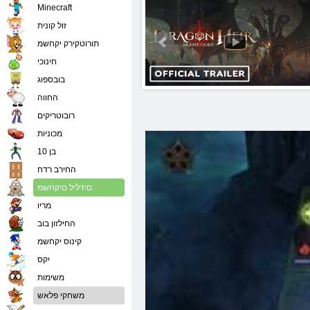
Minecraft
זול קונית
תורוטקירק יקחשמ
חינוכי
בובספוג
החווה
רובוטריקים
מכוניות
בן 10
החירב רדח
םידליל םיקחשמ
מריו
החילזון בוב
קינוס יקחשמ
יִקס
משימות
משחקי פלאש