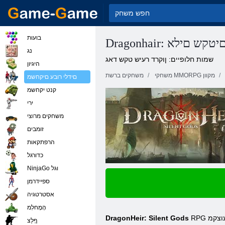
בועות
Dragonhai: םיטקש םילא
נג
שמות חלופיים: ןוקרד רעיש טקש דאג
היגיון
משחקי MMORPG מקוון
משחקים ברשת
םידלי רובע םיקחשמ
קנט יקחשמ
ירי
משחקים מרוצי
זומבים
הרפתקאות
כדורגל
NinjaGo וגל
ספיידרמן
אסטרטגיה
הָמָחלִמ
RPG םכל הכחמ םינוקרד .בשחמל ןימז קחשמה .תוכומנ םיעוציבה תושירד .תיתואיצמו הפי הקיפרגה .קחשמה לש תרדוקה הריוואה תא המילשמ הקיזומה ,תיעוצקמ
DragonHeir: Silent Gods
ףָלַצ