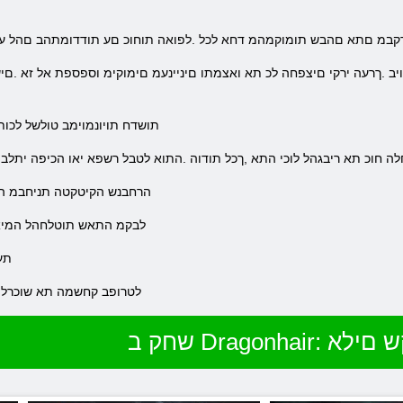
םירקבמ םתא םהבש תומוקמהמ דחא לכל .לפואה תוחוכ םע תודדומתהב םהל ע
.תושדח תויונמוימב טולשל לכות
חלה חוכ תא ריבגהל לוכי התא ,ךכל תודוה .התוא לטבל רשפא יאו הכיפה יתל
.הרחבנש הקיטקטה תניחבמ הנ
.לבקמ התאש תוטלחהל המיאת
.ת
.םיחתפמה רתאב רוקיבב וא Steam לטרופב קחשמה תא שוכ
Drago: םיטקש םילא