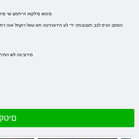
.םינוש םילקאו הייחמצ שי 
.םירוביגה לש המי
שחק ב nhair