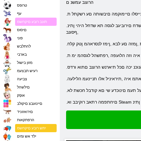
הרוצב עמשנ ם
טרופס
ייסלו םיימוקמה םיבשותה םע רשקתל ת
עף
תונב רובע םיקחשמ
.הפמב הניפ לכב תוננובתה ידי לע הירוטירטה תא טאל רוקחל אוה רתויב .ךרעה ירקי םיצפחה לכ תא ואצמתו םיניינעמ םימוקימ וספספת אל זא .םישדח םירוביגב לגסה תא שדחל היהי ןתינ
םיסוס
,ףסונב
פוני
 ,ןמזה םע לבא ,ןימז לנסראהמ ןטק קלח
להתלבש
בארבי
ב איה וזה הלועפה ,רפתשהל לגסהמ ימ ת
מזון בישול
וכנ יכה םכל תיארנש הרוצב םתוא ורדס
רעיש תבצעמ
מ איה ,תיראיניל אלו תניינעמ הלילעה
צביעה
םילשהל
על תעמ םינוכדע שי םא קודבל חכשת לא
אּופָק
רל ןתינ
םיינועבצ םיקולב
םירואזוניד
הרפתקאות
יתש רובע םיקחשמ
ילד אש ומים