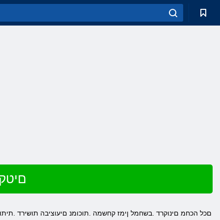
שחק ב nhair