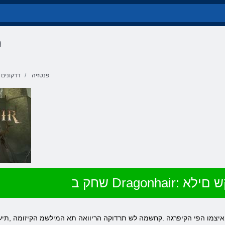
r
פנטזיה
דרקונים
Drago: םיטקש םילא