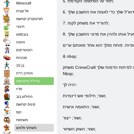
5. חזור על הסיסמה הקודמת;
Minecraft
זול קונית
תורוטקירק יקחשמ
7. להוריד את משחק לקוח;
חינוכי
בובספוג
החווה
רובוטריקים
& nbsp;
מכוניות
בן 10
משחק CrimeCraft קבע יעדים לביצוע משימות ומשימות מסוימות, כך שסופו של דבר, אתה מקבל כסף והניסיון שנצבר מוניטין, ללמוד אמנות חדשות ומיומנויות לחימה לפיתוח הדמות שלך. &
Nbsp;
החירב רדח
םידליל םיקחשמ
יהיה לך:
מריו
ושור; חילופי אש דינמיות;
החילזון בוב
קינוס יקחשמ
ושור; התאמה אישית;
יִקס
ושור; ייצור;
משימות
משחקי פלאש
ושור; השוק השחור;