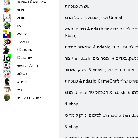
םיקחשמ 3 תמאתה
ושור; כנופיות;
חידות
ושור; טכנולוגיה של מנוע Unreal.
וקודוס
המוז
חילופי האש & ndash הדינמיים; יהיה להוביל את המאבק עם הגיבורים של משתמשים אחרים, ואויב תוכנה. כדי לעשות זאת, ניתנים לך בחירת ציוד blshoy: נשק, חומרי נפץ וחומרים ממריצים. &
סירטט
Nbsp;
דראיליב
3D יקחשמ
IO יקחשמ
םיפלק יקחשמ
רטילוס
טָמְחַׁש
דייג
משחקים מקוונים
& nbsp;
& nbsp;