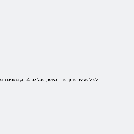
כדי להתחיל לשחק את המשחק באינטרנט CrimeCraft, אתה רק צריך לארגן את עצמם במשחק. רישום CrimeCraft לא להשאיר אותך ארוך מיוסר, אבל גם לבדוק נתונים הבאים: