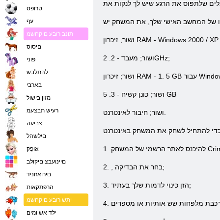
טרופס
עף
תונב רובע םיקחשמ
RAM - Windows 2000 / XP / Vista / ;
םיסוס
ושור; מעבד - 2. 2GHz;
פוני
להתלבש
בארבי
ושור; כונן קשיח - 3. 5 GB
מזון בישול
רעיש תבצעמ
ושור; חיבור לאינטרנט.
צביעה
םילשהל
שחק CrimeCraft;
אּופָק
םיינועבצ םיקולב
2. , בחר את הבדיקה;
םירואזוניד
3. הזן כינוי לדמות שלך בעתיד;
הרפתקאות
יתש רובע םיקחשמ
ילד אש ומים