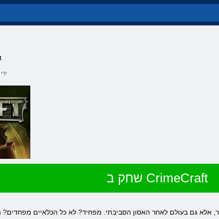
ש
ירי
שחק ב CrimeCraft