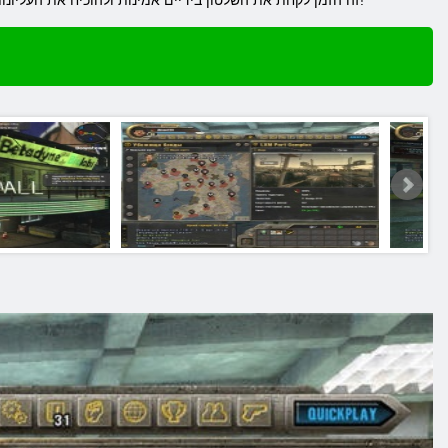
זה המקום שבו אתה מחכה לקרב נורא לחיי עם לוחמים אחרים. העולם הוא שקוע באנרכיה & ndash; זה הזמן לקחת את השלטון בידיים אמינות ולהוכיח את העליונות שלהם! מזל טוב!