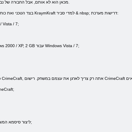
מכאן הוא לא אותם, אבל החבורה של נבלים שלתפוס את הרגע שיש לך לנקות את.
בצד הטכני ואת כוחו של המחשב האישי שלך, את המשחק יש KraymKraft למדי סביר & nbsp; דרישות מערכת:
ושור; זיכרון 7
ושור; זיכרון RAM - 1. 5 GB עבור Windows 2000 / XP, 2 GB עבור Windows Vista / 7;
1. להיכנס לאתר הרשמי של המ
4. ליצור סיסמא המורכבת מלפחות שש אותיות או מספרים;