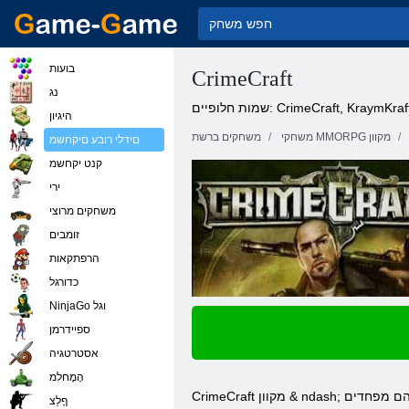
בועות
CrimeCraft
נג
מות חלופיים: CrimeCraft, KraymKraft
היגיון
משחקי MMORPG מקוון
משחקים ברשת
םידלי רובע םיקחשמ
קנט יקחשמ
ירי
משחקים מרוצי
זומבים
הרפתקאות
כדורגל
NinjaGo וגל
ספיידרמן
אסטרטגיה
הָמָחלִמ
CrimeCraft מקוון & ndash; יורה משחק דפדפן בחינם. זה לא מוזר, אתה מוצא את עצמך לא רק בעיר, אלא גם בעולם לאחר האסון הסביבתי. מפחיד? לא כל הכלאיים מפחדים? הם מפחדים
ףָלַצ