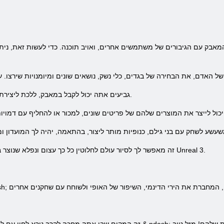
ייצור & ndash; גביעים אתה יכול לקבל במאבק, ללכת ליצירת נשק, בגדים או ממריצים.
מנוע Unreal הטכנולוגיה & ndash; זה מאפשר לך לסיור עולם לחלוטין כל כך עצום ונפלא שנוצר במנוע Unreal 3.