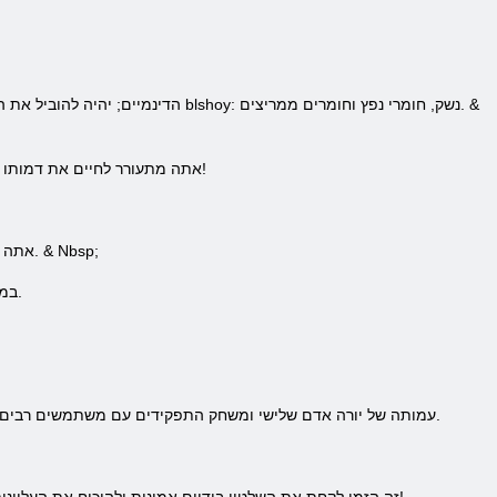
התאמה אישית & ndash; אתה מתעורר לחיים את דמותו של האדם, את הבחירה של בגדים, כלי נשק, נושאים שונים ומיומנויות שירצו. על להיות ייחודי!
השוק השחור & ndash; אתה יכול לייצר את המוצרים שלהם של פריטים שונים, למכור או להחליף עם דמויות אחרות במשחק. & Nbsp;
כנופיות & ndash; CrimeCraft במשעשע לשחק עם בני גילם, כנופיות מותר ליצור, בהתאמה, יהיה לך המועדון ומקלט שלך.
לסיכום, ניתן לומר כי CrimeCraft & ndash; עמותה של יורה אדם שלישי ומשחק התפקידים עם משתמשים רבים, המחברת את הירי הדינמי, השיפור של האופי ולשוחח עם שחקנים אחרים.