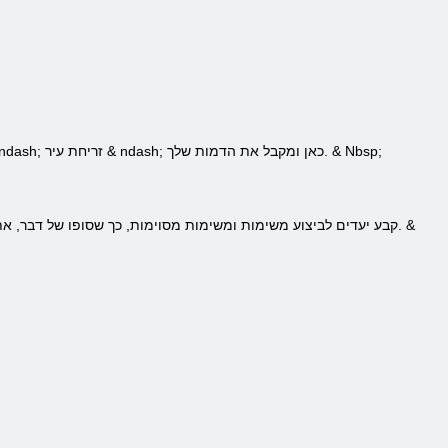
אתה מקבל על כדור הארץ, מלאים בשליטת כאוס בערים הוקמו מחזיקה כנופיות. פותח מולך הוא אחד מאותם ערים & ndash; זריחת עיר & ndash; כאן ומקבל את הדמות שלך. & Nbsp;