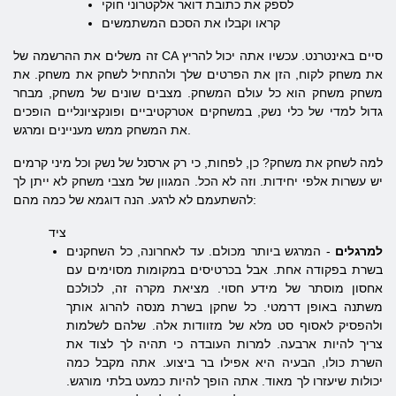
לספק את כתובת דואר אלקטרוני חוקי
קראו וקבלו את הסכם המשתמשים
זה משלים את ההרשמה של CA סיים באינטרנט. עכשיו אתה יכול להריץ
את משחק לקוח, הזן את הפרטים שלך ולהתחיל לשחק את משחק. את
משחק משחק הוא כל עולם המשחק. מצבים שונים של משחק, מבחר
גדול למדי של כלי נשק, במשחקים אטרקטיביים ופונקציונליים הופכים
את המשחק ממש מעניינים ומרגש.
למה לשחק את משחק? כן, לפחות, כי רק ארסנל של נשק וכל מיני קרמים
יש עשרות אלפי יחידות. וזה לא הכל. המגוון של מצבי משחק לא ייתן לך
להשתעמם לא לרגע. הנה דוגמא של כמה מהם:
ציד
למרגלים
- המרגש ביותר מכולם. עד לאחרונה, כל השחקנים
בשרת בפקודה אחת. אבל בכרטיסים במקומות מסוימים עם
אחסון מוסתר של מידע חסוי. מציאת מקרה זה, לכולכם
משתנה באופן דרמטי. כל שחקן בשרת מנסה להרוג אותך
ולהפסיק לאסוף סט מלא של מזוודות אלה. שלהם לשלמות
צריך להיות ארבעה. למרות העובדה כי תהיה לך לצוד את
השרת כולו, הבעיה היא אפילו בר ביצוע. אתה מקבל כמה
יכולות שיעזרו לך מאוד. אתה הופך להיות כמעט בלתי מורגש.