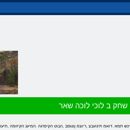
שחק ב לוכי לוכה שאר
נש תמא .דואמ תינועבצ ,ריוצמ ןונגסב ,הבוט הקיפרגה .המיענ הקיזומה ,תיע