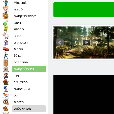
Minecraft
זול קונית
תורוטקירק יקחשמ
חינוכי
בובספוג
החווה
רובוטריקים
מכוניות
בן 10
החירב רדח
םידליל םיקחשמ
מריו
החילזון בוב
קינוס יקחשמ
יִקס
משימות
משחקי פלאש