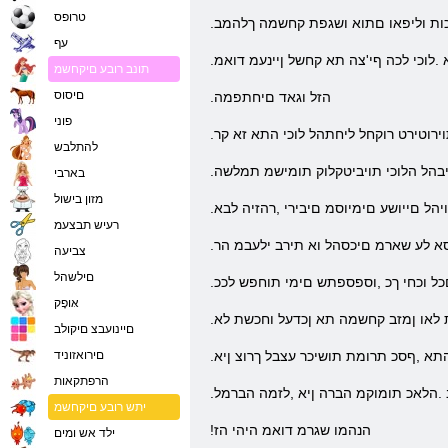
טרופס
ולכות וליפאו םתוא ושגפת קחשמה ךלהמב
עף
 .לוכי לכה ףי'צה תא קחשל ןיינעמ דואמ
תונב רובע םיקחשמ
םיסוס
.הזל וגאד םיחתפמה
פוני
וירוטירט רוקחל ליחתהל לוכי התא זא קר
להתלבש
איבהל הלוכי תויביטקלוק תומישמ תמלשה
בארבי
מזון בישול
הל םייושע םימיוסמ םיבירי ,רהזיה לבא
רעיש תבצעמ
סא לע שארמ םיכסהל וא תירב ילעבמ הר
צביעה
םילשהל
םכל וכחי ךכ ,וספספתש םימי תוחפש לככ
אּופָק
ת לאו ןמזב קחשמה תא ןכדעל וחכשת לא
םיינועבצ םיקולב
תא ,ףסכ תרומת תושיכר עצבל ךרוצ ןיא
םירואזוניד
הרפתקאות
 .הלאכ תומוקמ הברה ןיא ,לזמה הברמל
יתש רובע םיקחשמ
!הנהמו שגרמ דואמ היהי הז
ילד אש ומים