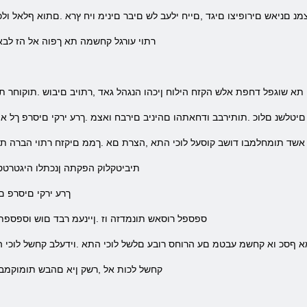
צמנ םניאש םירופיצו םיגד ,םייח ילעב לש םיבר םינימ ויח ץרא .םתוא ףלאל 
.רתוי עורגל קחשמה תא ךפוה אל הז לבא
 תא שוגפל דחפת אלש הקזח הילוח ןיכהו הנגהל גאד ,רתויב םיבוש .תוקוחר ת
 םיטלשנ םלוכ .תותירבב ודחאתהו םהיניב םירבח ואצמ .ךרע ירקי םיסרפ ךל 
.אשד תומחלמבו דושב קוסעל לוכי התא ,הצרת םא .ךממ םיקזח רתוי הברה תוי
.תיביטקלוק הפקתה ןנכתלו היגטרט
.ךרע ירקי םיסרפ 
.ספספל רוסאש תונמדזה וז .ןיינעמ רבד םוש וספספ
מא ףסכ וא קחשמ עבטמ םע הרוחס רובע םלשל לוכי התא .וידעלב קחשל לוכי ה
.קחשל לכות אל ,רשק ןיא םהבש תומוקמב