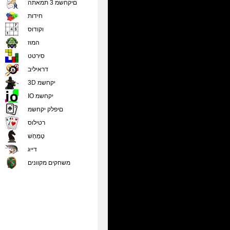
םיקחשמ 3 תמאתה
חידות
וקודוס
המוז
סירטט
דראיליב
3D יקחשמ
IO יקחשמ
םיפלק יקחשמ
רטילוס
טָמְחַׁש
דייג
משחקים מקוונים