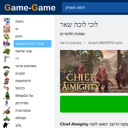
בועות
לוכי לוכה שאר
נג
שמות חלופיים:
היגיון
משחקי MMORPG מקוון
משחקים ברשת
םידלי רובע םיקחשמ
קנט יקחשמ
ירי
משחקים מרוצי
זומבים
הרפתקאות
כדורגל
NinjaGo וגל
ספיידרמן
אסטרטגיה
הָמָחלִמ
וצקמ הרוצב השענ לוקה
Chief Almighty
ףָלַצ