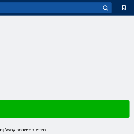
םידיינ םירישכמב קחשל ןתי