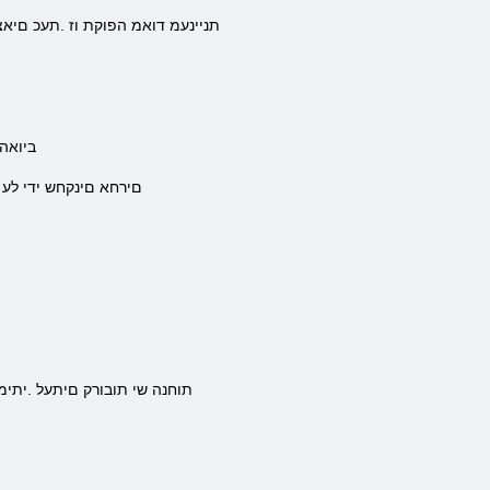
.תניינעמ דואמ הפוקת וז .תעכ םיא
.ביואה
.םירחא םינקחש ידי לע
.תוחנה שי תובורק םיתעל .יתי