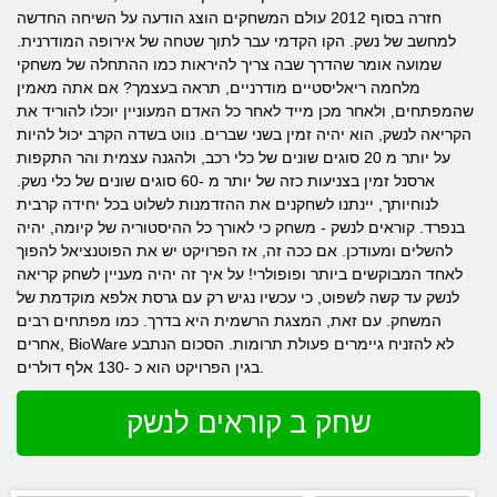
חזרה בסוף 2012 עולם המשחקים הוצג הודעה על השיחה החדשה
למחשב של נשק. הקו הקדמי עבר לתוך שטחה של אירופה המודרנית.
שמועה אומר שהדרך שבה צריך להיראות כמו ההתחלה של משחקי
מלחמה ריאליסטיים מודרניים, תראה בעצמך? אם אתה מאמין
שהמפתחים, ולאחר מכן מייד לאחר כל האדם המעוניין יוכלו להוריד את
הקריאה לנשק, הוא יהיה זמין בשני שברים. נווט בשדה הקרב יכול להיות
על יותר מ 20 סוגים שונים של כלי רכב, ולהגנה עצמית והר התקפות
ארסנל זמין בצניעות כזה של יותר מ -60 סוגים שונים של כלי נשק.
לנוחיותך, יינתנו לשחקנים את ההזדמנות לשלוט בכל יחידה קרבית
בנפרד. קוראים לנשק - משחק כי לאורך כל ההיסטוריה של קיומה, יהיה
להשלים ומעודכן. אם ככה זה, אז הפרויקט יש את הפוטנציאל להפוך
לאחד המבוקשים ביותר ופופולרי! על איך זה יהיה מעניין לשחק קריאה
לנשק עד קשה לשפוט, כי עכשיו נגיש רק עם גרסת אלפא מוקדמת של
המשחק. עם זאת, המצגת הרשמית היא בדרך. כמו מפתחים רבים
אחרים, BioWare לא להזניח גיימרים פעולת תרומות. הסכום הנתבע
בגין הפרויקט הוא כ -130 אלף דולרים.
שחק ב קוראים לנשק