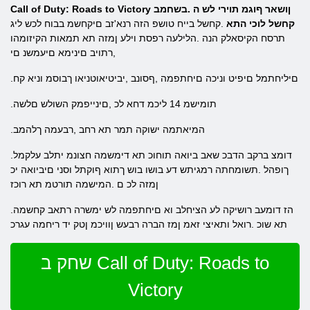
Call of Duty: Roads to Victory ןושאר ףוגמ תוירי לש ה .בשחמב
קחשל לוכי התא
.קחשל בייח טושפ הזה רנא'זב םיקחשמ בבוח לכש ליג
תרסח הקיסאלק הנה .הלילעה רפסת וילע ןמזה תא תמאות הקיזומהו
,רתויב םינימא םיעמשנ םי
.םיליחתמל םיפיט וניכה םיחתפמה ,ףסונב ,יביטיאוטניאו ךבוסמ וניא קח
.תומישמ 14 ליכמ דחא לכ ,םינייפמק השולש םלשה
.המיאתמה ישוקה תמר תא רחב ,רבעמה ךלהמב
.דומצ ברקב הדבכ שאב ביואה תוחוכ תא דימשמה חצונמ יתלב עלקמל
ךופהל .תשומחתה רמגיתש דע בושו בוש ךתוא ףוקתל וסני םיביואה יכ
ןמזה לכ ם .המישמה תורטמ תא רוכז
.הז דומעב רושיקה לע הציחלב וא םיחתפמה לש ימשרה רתאב קחשמה
תא שוכ .רואל ותאיצי זאמ ןמז הברה רבעש ןוויכמ ןטק יד ריחמה עגרכ
שחק ב Call of Duty: Roads to
Victory