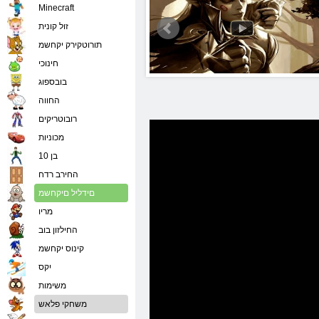
Minecraft
זול קונית
תורוטקירק יקחשמ
חינוכי
בובספוג
החווה
רובוטריקים
מכוניות
בן 10
החירב רדח
םידליל םיקחשמ
מריו
החילזון בוב
קינוס יקחשמ
יִקס
משימות
משחקי פלאש