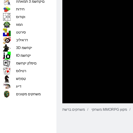
םיקחשמ 3 תמאתה
חידות
וקודוס
המוז
סירטט
דראיליב
3D יקחשמ
IO יקחשמ
םיפלק יקחשמ
רטילוס
טָמְחַׁש
דייג
משחקים מקוונים
משחקי MMORPG מקוון
משחקים ברשת