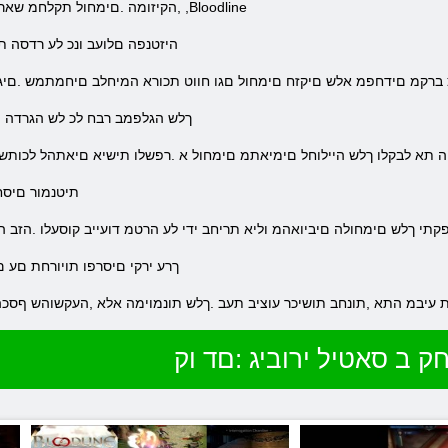
,הקיזומה .םימחול תקלחמ שארב קנע היזטנפ םלוע רוקחל ךירצ התא ןאכ ,Bloodline
.היזטנפה םלועב ונכ לע רדסה ת
מצ ברקמ םידחפמ אלש םיקזח םימחול םגו חווט תכורא המיחלב םיחמתמש .םיגא
.ךלש הגלפמב רבח לכ לש הגרדה ת
ה תא לבקלו ךלש היילוחל םימיאתמ םימחול א .רפשלו תישיא םיאתהל לכותש תוי
.תיטנמור םיס
קתי ךלש םימחולה םיביואהמ וליא תריחב ידי לע הרטמ דועייב קוסעלו .הזב 
.ךרע ירקי םיסרפו תויורחת םע 
דות עיבמ התא ,תונחב תושיכר עוציב תעב .ךלש תונמוימה אלא ,העקשוהש ףסכ
ק ב סאטיל ירוביג :םד וק