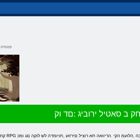
פנטזיה
ק ב סאטיל ירוביג :םד וק