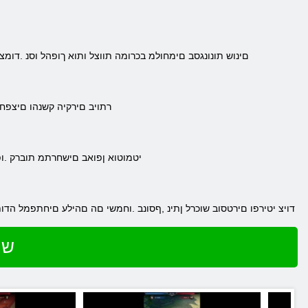
.םינוש תונונגסב םימחולמ בכרומה תווצל ותוא ךופהל וסנ .דו
.רתויב םירקיה קשנהו םיצפח
.יטמוטוא ןפואב םישחרתמ תוברק .ופ
.דויצ יטירפו םירטסוב שוכרל ןתינ ,ףסונב .וחמשי םה םהילע םיחתפמל ה
שח