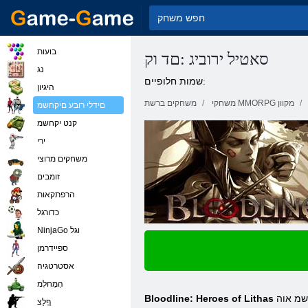
בועות
סאטיל ירוביג :םד וק
נג
שמות חלופיים:
היגיון
משחקי MMORPG מקוון
משחקים ברשת
םידלי רובע םיקחשמ
קנט יקחשמ
ירי
משחקים מרוצי
זומבים
הרפתקאות
כדורגל
NinjaGo וגל
ספיידרמן
אסטרטגיה
הָמָחלִמ
קחשמ אוה RPG תודיי .דואמ םיינועבצ ברקה ךלהמב םיטקפאה ,קחשמב הפי הארנ לכה ,הלועמ הקי .הריוואה תא רוציל םירזוע ,תויומדה לש לוקה םג ומכ
Bloodline: Heroes of Lithas
ףָלַצ