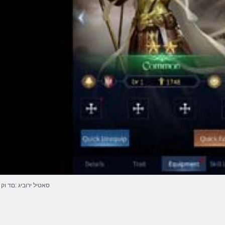
סאטיל ירוביג :םד וק