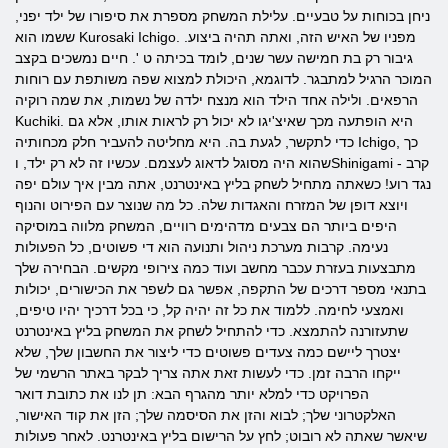
ניחן בכוחות על טבעיים. עלילת המשחק מספרת את סיפורו של ילד יפני,
ששמו הוא Kurosaki Ichigo. מפניו של האיש הזה, ואתה תהיה ביצוע.
גיבור רק בת חמישה עשר שנים, לומד בכיתה ט '. חיים נמשכים בקצב
המוכר הרגיל למתבגר. לדוגמא, היכולת למצוא שפה משותפת עם רוחות
הרפאים. ולילה אחד הילד הוא מנצח ילדה של נשמות, את שמה רוקיה
Kuchiki. היא הופתעה מכך שאיצ'יגו לא יכול רק לראות אותו, אלא גם
כדי לתקשר, לגעת בה. היא מחליטה להעביר חלק מכחותיה Ichigo, כך
שהוא היה מסוגל לדאוג לעצמם. עכשיו זה לא רק ילד, וShinigami - קרב
נגד רוע! כשאתה מתחיל לשחק בליץ באינטרנט, אתה מבין איך עולם יפה
ויוצא דופן של המזרח והאגדות שלה. כל מה שנוצר עם הפירוט והנוף
היפים ביותר הם צבעים מדהימים רוויים, המשחק מלווה במוסיקה
נעימה. קרבות מערכת ניהול ותנועה הוא די פשוטים, כל הפעולות
מתבצעות בעזרת עכבר מחשב ועוד כמה צירופי מקשים. הבחירה שלך
בתנאי מספר דרכים של התקפה, אפשר גם לשפר את הכישורים, יכולות
ואמצעי לחימה. ללמוד את כל זה יהיה קל, כי בכל דרכיך יהיו טיפים,
שתעזורנה להתמצא. כדי להתחיל לשחק את המשחק בליץ באינטרנט
יצטרך ליישם כמה צעדים פשוטים כדי ליצור את החשבון שלך, שלא
ייקחו הרבה זמן. כדי לעשות זאת אתה צריך לבקר באתר הרשמי של
הפרויקט כדי למלא יותר מהגרף הבא: תן לנו את כתובת דואר
האלקטרוני שלך; לבוא והזן את הסיסמה שלך; הזן את קוד האישור,
שיאשר שאתה לא רובוט; לחץ על הרישום בליץ באינטרנט. לאחר פעולות