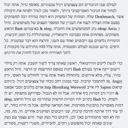
לעולם שבו הגיבורים הם צעצועים ויניל צבעוניים. מאוסף גדול, אתה יכול
לבחור את הגיבור האטרקטיבי ביותר, ולאחר מכן לנהל ולפתח את היכולת
Deathmatch, אשר
שלה. המהות של המשחק היא דומה במידה רבה למשחקים
בפעם אחת הצליח לנצח את העניין של המספר העצום של משתמשים.
גדול
nbsp
ו;
Aeria
& nbsp; נתן למשתמשים את החברה
באינטרנט
Bash
הראש
משחקים. מפתחים אתה בסביבה וירטואלית, שמשתוללת כל הזמן תקיעות,
הדמויות נלחמים עם רובוטים ואחד עם השני, והרצח הוא דבר שבשגרה. כל
זה מתרחש על
מקומות 2D היפים. ברגע שנכנס לעולם הפנטסיה, אתה צלל
לתוך האווירה והיא תוכל לחוות את הריגוש.
כדי לגשת ליקום הווירטואלי, ראשון שאתה צריך ליצור חשבון. אתה רק מילוי
רישום ייקח אותך בעולם
Bash
הראש
דקות בטופס ההרשמה קו הרצוי.
גדול
בהיר, עליז, מלא אירועים. בהתחלה מאוד אתה צריך להחליט על האופי, ורק
Angry
אז להתמכר קרבות. כבר במגוון רחב נוכחי של צעצועים ויניל. ביניהם,
קראוס
Sapien
אייב
ליז
Werewolf
Bloodfang
Imp
אמאנו
אדום
מלונים
זומבי
רוג'ר
ורב דמויות כיף אחרות. אבל זה לא הגבול. כפרויקט מתפתח, יש לו &
לשחק. כל
Bash
הראש
nbsp; בקרוב יהיו דמויות חדשות שתהיינה גם
גדול
דמות מאופיינת בתכונות מסוימות, ואת המראה שלהם. אבל מי היית בוחר, יש
לך עוד דרך ארוכה והרבה קרבות, שני רובוטים ושחקנים אחרים. הו, מה, מה,
וזה לא חסר מתמודדים כאן! לכן, לרכוש כלי נשק ועוד. זרוע עצמך עם נשק
שונים שאתה יכול מהפשוט (
רובים, להביורים, משגרי רקטות, מסורים