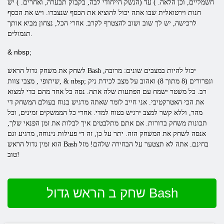
חשמליים, וכן הלאה. ) עד (הנשק הייחודי לבה, בקבוק תבערה, ואחרים. ) יש
חנות וירטואלית שבו אתה יכול להוציא את הכסף שנצברו. ויש את הכסף
לרכישה, יש לך שוב ושוב להצטרף לקרב. אחרי הכל, נצחון מביא אותך
תגמולים.
& nbsp;
יכול להיות במצבים שונים:
מרובה,
Bash
הראש
לשחק את משחק
גדול
שיתופי , מצבי צוות, & nbsp; וגפרורים (8 מתוך 8) ואהוב על מצב לכידת ניק
רב. כל משטר ישמח עם הפתעות שלה אתה. נסה כל אחד מהם כדי למצוא
את הכי האטרקטיבי. אני חייב לומר שאתה מרגיש בנוח בעולם המשחק די
מהר, וללא קשר למצב ירגיש בטוח למדי. אחרי כל הממשקים זמינים, וכל
תכונות משחק ברורות. אם אתם מתלבטים איך לבלות את זמן הפנאי שלך,
אנסה לשחק את המשחק הזה. יתר על כן, זה די פעילות נינוחה, מרגיע וגם
בחינם. אתה לא תצטער על הבחירה שלהם! מזל
Bash
הראש
הוא זמין
גדול
טוב!
שחק ב הראש גדול Bash