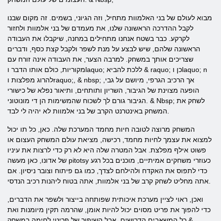
מבוא לעולם של בני האלמוות מתחיל, וזה הגיוני, בשמים. זה מקום שבנו
לקבל ההדרכה הראשונה שלנו, את מעמדם של בני אלמוות ולחזור
לקרקע. כבר בשטח אנחנו מתחילים במחנה, שיקבלו את העבודה
הראשונה שלהם, שיש לבצע על מנת לשפר ולקבל קצת כסף, ודברים
שצריכים אותך במשחק. למרבה הצער, את העבודה אינה זורח עם
מקוריות, כולם אותו הדבר וlaquo; ללכת להביא & raquo; כן וlaquo; n
להרוג מפלצות וraquo;, & nbsp; אך הרכיב הגרפי, מיושם על גבי,
הופעה מצוינת של הגיבור, השריון ותותחים, ותיאור נפלא של כישורי
הגיבור גורם לך לשכוח שהמשימות הן די מונוטוני. & Nbsp; לשחק את
המשחק באינטרנט הקרב של בני אלמוות לא יהיה לי לבד.
המשחק מרוצה לטובה חיות מחמד המערכת שלה. כאן, כל תו יכול
למצוא את עצמך לחיות מחמד, רכישה, מציאת עולם המשחק העצום או
פשוט אילף מפלצת. אבל המטרה שלה היא לא רק כדי לרצות את עיניו
של אדונו, כאן מעשה pitotsy כעוזרי משחקים אמיתיים, מוכנים בכל רגע
כדי לתפוס את האקדח ולהילחם לצדך, כמו גם פיתוח וצובר ניסיון. אם
אתה מחליט לשחק קרב של בני אלמוות, אתה בטוח ליהנות רכיב הנדסי.
ואכן, ראוי לציין מערכת איכותית שפותחה בייצור ולשפר את הדברים,
כדי להפוך את פריט מסוים יכול להיות אומן, שהרמה תקין מיומנות ואת
כל המשאבים הדרושים, אבל השיפור של פריטי לחימה במשחק &