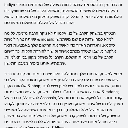
tudiya זה כבר זמן רב בסס את עצמה כצוות מעולה של מפתחים ומוצרי
dizeynerov הפקה ראויים לתעשיית המשחקים, ומשחק הקרב של בני
האלמוות הוא לא יוצא מן הכלל. קרב משחק המקוון בני האלמוות, שהוא
אחיו הגדול של העולם המושלם המפורסם.
הצטרף במשחק הקרב של בני אלמוות לא ניקח הרבה מזמנך. כל מה
שאתה צריך לעשות & mdash; למלא כמה שדות עם שם משתמש,
סיסמא, והגדרות האזור כדי לאשר את הרישום שלך באמצעות דואר
אלקטרוני, שבו יצטרך מכתב אישור וקישור להורדת הלקוח. כך רישום
הקרב של בני אלמוות הושלם. הקרב על משחק מקוון בני האלמוות,
שמפתיע אותנו ביפיה ממבט הראשון.
מבוא למשחק הדמות שלך מתחילה בחלון יצירת דמות, ומנקודה זו ברור
שהמעצבים עבדו עט קשה כדי להפוך את משחק תמונת הקרב של בני
אלמוות מקוון & nbsp; תוסס, אינטנסיבי ונעים לעין. ויש לציין שיש להם
את זה ממש טוב. סה"כ בשלב במשחק הזה יש חמש כיתות & mdash;
להשתולל, הנבחר של Assassin, קוסם וכופר. כל לשקול את הנוכחות של
תאריך לידתו של גיבור משחק מעניין נדנדה, תלוי איפה זה יתווסף לקבוע
את הסימן של גלגל המזלות, בדרך זו או אחר משפיעה על מאפייני
המשחק של הדמות. לשחק קרב משחק של בני האלמוות הוא גם מעניין
כי זה מוביל אותנו צעד אחר צעד בסיפור ולא ללכת לאיבוד במרחבים
העצומים של עולם המשחק. & Nbsp;