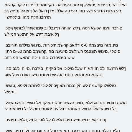
הארנ הז ,תריוצמ ,יסאלק ןונגסב הקיפרגה .הקיזומה תריחבו לוקה קחשמ
םע הבוט הדובע ושע םה .הערפה אלל ןמז ךרואל הל ןיזאהל ןתינש ךכ
תרחבנ הקיזומהו ,םינקחש י
.םירבד ןוימו הפשא רסה .ךלש הווחה תיינבל וב שמתשהל לכותש ףסכ
ךל איבת ךירצ אל התאש המ לש
.םינימזה םיבצמה 6-מ דחאב קחשמ ידכ ךות ,םינוש םילדגו תורוצב
םיטקי .םינוש תונונגס השולשב םיעיגמ םה ,קחשמב םהמ 60-מ רתוי
שיש םימיהדמ .בהוא יכה התאש המ רחב
.ךלש הרזעה ילב הז תא תושעל םילוכי אל םיקיתו םירבח .םייח ילעב םגו
םישנא םג ותרוק תחת הסכיש םימחו םיענ הווח תיבל שוט
.טולשלו קחשמה לש הקינכמה תא ןיבהל לוכי ליחתמ וליפא ,טושפ
ןומיאל
.הנשה תונוע תא םג אלא ,םויב העשה יוניש תא קר אל םשיי .םמעתשהל
ךל רשפאי אלו הנועל םאתהב תוליעפ ימוחת תונשל ךל רשפאמ הז
.ןפוד יאצוי םייבוציע םיטנמלא לבקל לוכי התא ,הלאכ םימיב
.הליחתכלמ םתחוורהש ףסכה תא איצוהל המ ןוכנ ןנכתלו דחיב השק