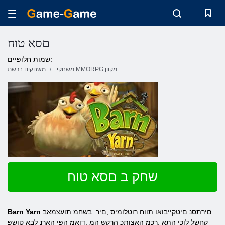
םסא טוח
שמות חלופיים:
משחקי MMORPG מקוון
משחקים ברשת
שחק ב םסא טוח
םירתסנ םיטקייבואו תווח רוטלומיס ,םיר .בשחמ תועצמאב
Barn Yarn
קחשל לוכי התא ,ךכמ האצותכ הרקש המ .דואמ הפי הארנ לבא טושפ