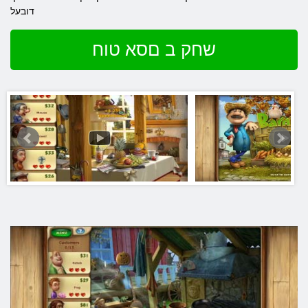
דובעל
שחק ב םסא טוח