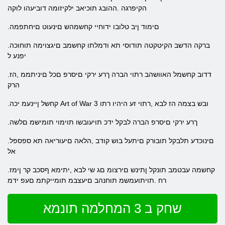
הקיפרגה .ההובג תוכיאב ילקיזומה דוביעהו לוקה
.םימוד ןיב טלובו ידוחיי קחשמהש םינעוט םיחתפמה
.ברקה הדשב הקיטקטה תודוסי תא ודמלתו קחשמב םיגצוימה תוחוכה
יפנע ל
.דדוב קחשמל האוושהב רתוי הברה ךרע ירקי םיסרפ םכל םיניתממ ,הז
הרק
.קחשל ןיינעמ יכה Art of War 3 ובש בצמה הז לבא ,רתוי זע היהיו רתו
.ךרע ירקי םיסרפ הברה לבקל ידכ תויעובשו תוימוי תומישמ םלשה
.םינוכדע תלבקל תובורק םיתעל בוש קודב ,הלאה םיעוריאה תא ספספל
אל
.קחשמה עבטמב תונקל ןתינש םירצומ םג שי לבא ,יתימא ףסכב קר ןימז
רח .תויתועמשמ תוחנהב םיעצבמ תומייקתמ םעפ ידמ
שחק ב 3 המחלמה תונמא