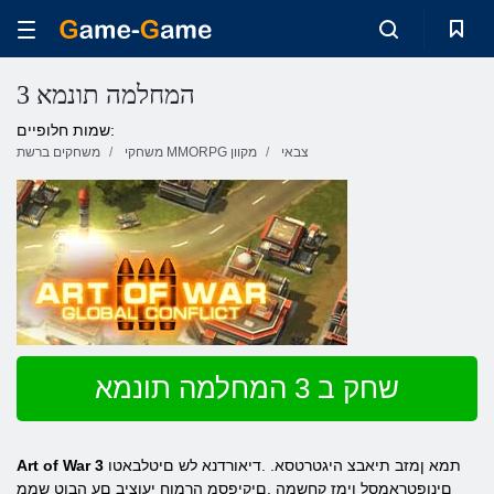
3 המחלמה תונמא
שמות חלופיים:
צבאי
משחקי MMORPG מקוון
משחקים ברשת
שחק ב 3 המחלמה תונמא
תמא ןמזב תיאבצ היגטרטסא. .דיאורדנא לש םיטלבאטו
Art of War 3
םינופטראמסל ןימז קחשמה .םיקיפסמ הרמוח יעוציב םע הבוט שממ