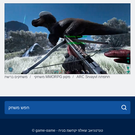
ARC Srvayvl חתפתה
משחקי MMORPG מקוון
משחקים ברשת
© game-game - טנרטניאב שאלפ יקחשמ םניח