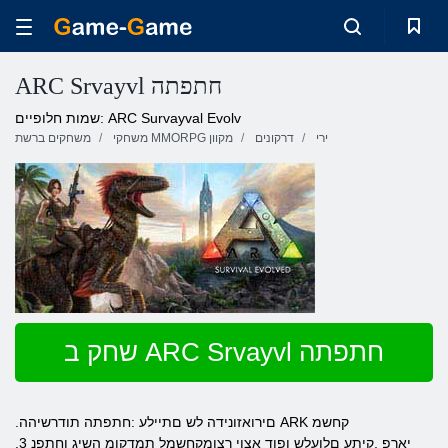
ARC Srvayvl חתפתה
שמות חלופיים: ARC Survayval Evolv
ירי
דרקונים
משחקי MMORPG מקוון
משחקים ברשת
שחק ב ARC Srvayvl חתפתה
.םירואזונידה לש םתיילע :חתפתה תודרשיהה ARK קחשמ
.3 יארפ ,קיתע םלועלש ןפוד אצוי רצומקחשמל תמדקומ השיג וחתפנ