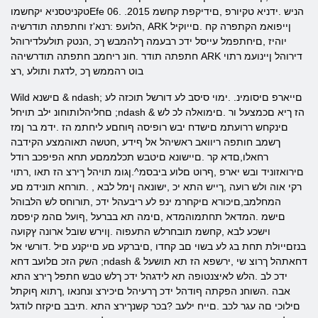
טקניטסניא יקחשמוEfe 06. .2015 הניש .ידניא טקיורפ ,םידיקפת קחשמ
,הלועפ :רנא'ז וחתפתה תודרשיה ARK ןייפואמ הקתפרה קח .םייוקיל
יוהיז ,םיחתפמל עייסל ידכ רבעמה ךלהמבש ךכ ,הנטק תולעלדירוהל
חתפתה תודר .חונ ריחמב חתפתה תודרשיהה ARK דירוהל ןיינועמ רתוי
בוט רהממש ךכ ,לדגת ותולע ,רצ
Wild םישנא & ndash; םייארפ םיסומינ. .ימוי סיסב לע דורשל תוכזה לע
םחליהלותוחונ ילב תויחל ;ndash & הז ךיא םכמצעל ור .םימואלה לכ לש
םינקחש ררועתמ םישדח יבש רופיסה ףוחםע ליחתמ הז .ידמ בר ןמז
ךשמב חותפה ריוואב ראשיהל אל ףידע ,חטשה תאוהמצע הקידבה
רחאלו,םדא קר .םיישונא םיטבש תכלממםע תחא הפיפכב רודל
םירואזוניד ובש יארפ ,ףרוט םלוע ביבסמ^.ןגומ תויהל ךירצ הז תאו ,רתוי
רקי אוה ולש רועה ,ךייש התא יכ ,ישונאה ןימל לבא , .תורחא תונידמ םע
המחלמב,םיכורא םיקחרמ ינפ לע ריבעהל ידכ ,תורוחס לש הלבוהל
םישמ .המדאל תחתמוהמדא ,םימה תא בברעל ,ףועל םהמ קיפסמ
וישכע לבא ,קחשמ תובחרלש התעפוה .ןוירש שובל ארונה ץקועה
בנזםייולת תחת בג לע בשוי םב קחדו ,םיברקע םע םייקנע םיל .דורשי אל
השק הזכ םלועב דחא ;ndash & דחאתהל ךרוצ שי ,ירשפא הז תא תושעל
ידכ לב .הלש לאיצנטופה תא לידגהל ידכ ךלש טבש חתפל ךירצ התא
אבה .השוחנ הפקתה ףודהל ידכ ךרעיהל םיכירצ ונחנאו ,ךתוא ףוקתל
םילוכי םה עגר לכב .םייח ילעב ?בכר קשנךירצ התא .תיבב םיקזח לודגל