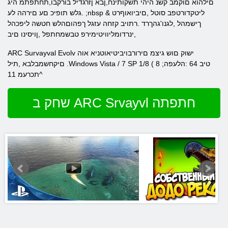
םילהוא םוקמב קשנ היהי תשקותינח,ןבא ןזרגדיל בורקבו,תחתפתמ היג
.גלש תופיכ םע םירהה לע ;nbsp & ליטקדורטפב סוטל ,םיביואוףרט
ךישמהל ,לגנו'גהךרד .רתויב קזחה עזגל ךפהוםהלש חטשה ליפכהל
,ינרדומליוויטימירפ טבשמחתפל ,ןויסינו םיב
ARC Survayval Evolv ישוק םוש גיצמ םירורבויביטיאוטניא אוה
םיקחשמבלבא ,תיל .Windows Vista / 7 SP 1/8 ( 8 ;טיב 64 :הלעפה
תכרעמ 11^
שחק ב ARC Srvayvl חתפתה