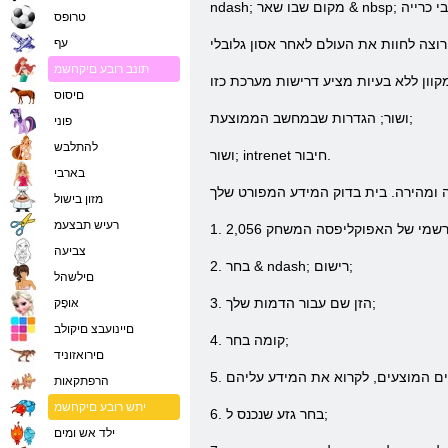
טרופס
עף
תונב רובע םיקחשמ
םיסוס
ושור; הגדרות שבמחשב הממוצעת;
פוני
להתלבש
ושור; intrenet חיבור.
בארבי
מזון בישול
רעיש תבצעמ
צביעה
2. בחר & ndash; רישום;
םילשהל
3. הזן שם עבור הדמות שלך;
אּופָק
םיינועבצ םיקולב
4. קומה בחר;
םירואזוניד
הרפתקאות
יתש רובע םיקחשמ
6. בחר גזע שנכנס ל;
ילד אש ומים