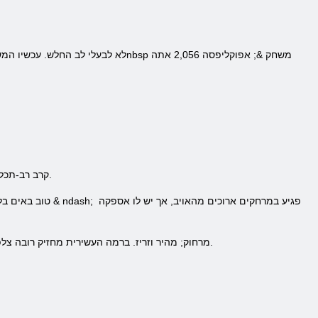
חייל & ndash; קרב רב-תכליתי, מדויק כיתה לקרבות הגדולים במרחק הבינוני. גורם נזק מתון. מיומן עם נשק מכל סוג. אין שריון חזק.
צופים - & nbsp; מתאים לניהול קרב & ndash מרחוק; מהיר וזריז. ברמה העשירית מחזיק רובה צלפים. יש לו שריון קל, בעוד לא חזק בתגרה, אבל לטווח הארוך הטוב ביותר.