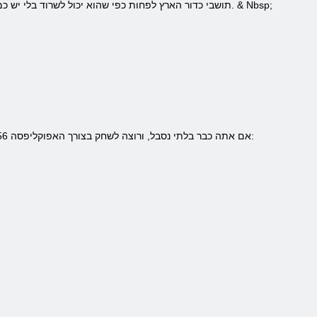
ndash; מקום שבו שאר & nbsp; תושבי כדור הארץ לפחות כפי שהוא יכול לשרוד בלי יש כמעט שום דבר לחיות. מישהו מעלה קטטה עם ירי, ומישהו עוסק בשלווה במשאבי כרייה. & Nbsp;
אם אתה כבר בלתי נסבל, ורוצה לשחק בצורך האפוקליפסה 2,056 לעבור הגיבוש במשחק. האפוקליפסה רישום 2,056 לא תימשך כדי פשוטה ומהירה. בית בדוק המידע המפורט שלך: