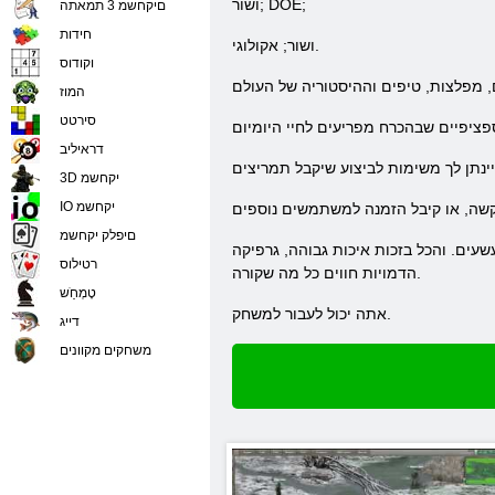
ושור; DOE;
םיקחשמ 3 תמאתה
חידות
ושור; אקולוגי.
וקודוס
המוז
סירטט
דראיליב
3D יקחשמ
IO יקחשמ
םיפלק יקחשמ
ונת 2,056 די משעשעים. והכל בזכות איכות גבוהה, גרפיקה & ndash צבעוניים; דמויות מציאותיות, מפלצות, וכל העולם לאחר אסונות. אתה נראה יחד עם
רטילוס
הדמויות חווים כל מה שקורה.
טָמְחַׁש
אתה יכול לעבור למשחק.
דייג
משחקים מקוונים