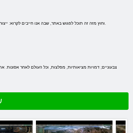
וחוץ מזה זה תוכל לפגוש באתר, שבה אנו חייבים לקרוא: ייצור, אופי, כישורים, המפה, סחר, חמולות, צ'אט, משימות, כלי נשק, שריון, שתלים, מפלצות, טיפים וההיסטוריה של העולם.
ש