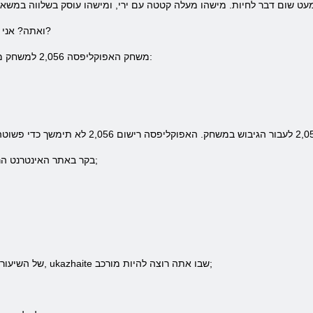
ואתה? אני רוצה לחוות את העולם לאחר אסון גלובלי?
משחק האפוקליפסה 2,056 למשחק מקוון ללא בעיות מציע דרישות מערכת כזו:
1. בקר באתר האינטרנט הרשמי של האפוקליפסה המשחק 2,056;
5. של השיעורים המוצעים, לקרוא את המידע עליהם, ukazhaite שבו אתה רוצה להיות מורכב;