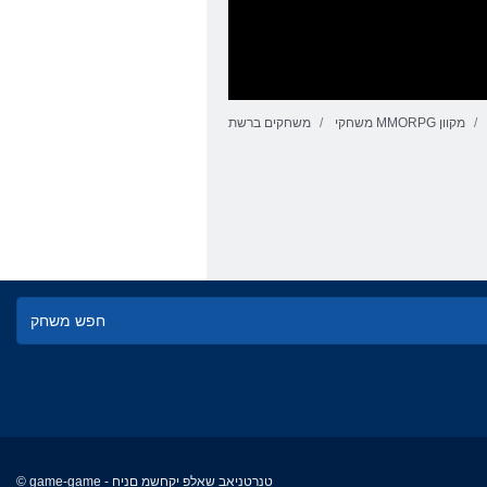
משחקי MMORPG מקוון
משחקים ברשת
© game-game - טנרטניאב שאלפ יקחשמ םניח