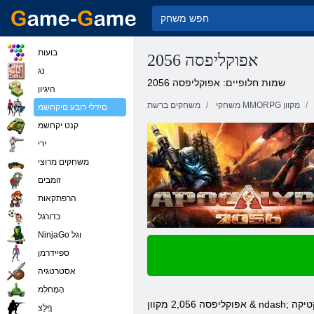
בועות
אפוקליפסה 2056
נג
שמות חלופיים: אפוקליפסה 2056
היגיון
משחקי MMORPG מקוון
משחקים ברשת
םידלי רובע םיקחשמ
קנט יקחשמ
ירי
משחקים מרוצי
זומבים
הרפתקאות
כדורגל
NinjaGo וגל
ספיידרמן
אסטרטגיה
הָמָחלִמ
אפוקליפסה 2,056 מקוון & ndash; משחק אסטרטגיה חופשי המבוססת על תורות. 2,056, כדור הארץ תפסה אסון לאסון יום הדין, האנשים ימותו, חום חזק אינו חוסך אף אחד. אנטארקטיקה &
ףָלַצ