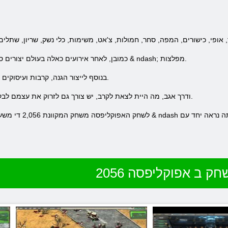
כמובן, לאחר אירועים כאלה בעולם יצורים ספציפיים שבהכרח מפריעים לחיי היומיום & ndash; מפלצות.
בנוסף לייצור הגנה, קרבות ועיסוקים יינתן לך משימות לביצוע שיקבל תמריצים.
ודרך אגב, מה היית לצאת לקרב, יש צורך גם לזרוק את עצמם לבקשה, או קיבל הזמנה למשתמשים נוספים.
לשחק האפוקליפסה משחק המקו
חק ב אפוקליפסה 2056