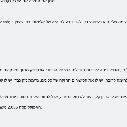
7. סמן את התיבה אם יש לך לקרוא ולהסכים לתנאים של הסכם המשתמש;
כמו כן, אתה & nbsp; האפוקליפסה 2,056 משחק מציע לבחור גזע: