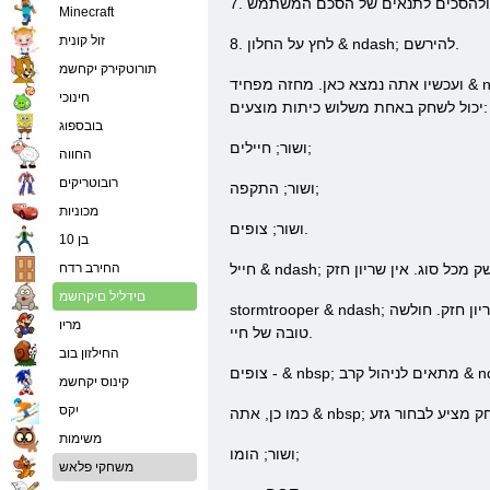
Minecraft
זול קונית
8. לחץ על החלון & ndash; להירשם.
תורוטקירק יקחשמ
ועכשיו אתה נמצא כאן. מחזה מפחיד & ndash; לא לבעלי לב החלש. עכשיו המשימה שלך היא פשוטה: כדי לשרוד בעולם הזה של אלימות. כפי שצוין בnbsp משחק &; אפוקליפסה 2,056 אתה
חינוכי
יכול לשחק באחת משלוש כיתות מוצעים:
בובספוג
ושור; חיילים;
החווה
רובוטריקים
ושור; התקפה;
מכוניות
ושור; צופים.
בן 10
החירב רדח
םידליל םיקחשמ
stormtrooper & ndash; טוב באים בלחימה קרובה. יש לו את הכישורים החזקה של סכינים. גרימת נזק כבד. יש לו שריון חזק. חולשה & ndash; פגיע במרחקים ארוכים מהאויב, אך יש לו אספקה ​​
מריו
טובה של חיי.
החילזון בוב
קינוס יקחשמ
יִקס
משימות
ושור; הומו;
משחקי פלאש