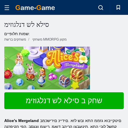
סילא לש דנלגוזימ
שמות חלופיים:
משחקי MMORPG מקוון
משחקים ברשת
שחק ב סילא לש דנלגוזימ
םיטקייבוא גזממ התא ובש לזא .םידיינ םירישכמב
Alice's Mergeland
קחשל לוכי התא .תינועבצו הריהב דואמ ,ריוצמ ןונגסב ,הפי הקיפרגה