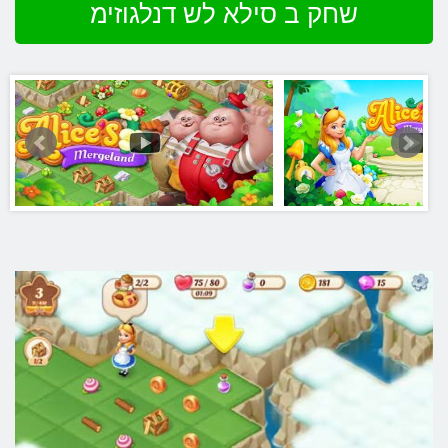
שחק ב סילא לש דנלגוזימ