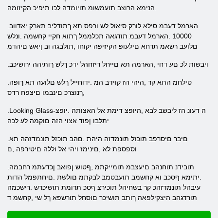
.הנימא הרוצב תועמשומ תויומדה לכו תיפיכ הקיזומה
.הארמל דעבמ סילא לורק סיאול לש ורפס תא ךתודליב תארק יאדווב
10000 .הארמל דעבמ תודגאה תכלממל ךתוא חקיי קחשמה .ונלש
םלועב רשאמ תרחא םילעופ הקיזיפה יקוחו ,תולבגה וב ןיאש םיהדמ
.ויבשות לכ םע דחי ,הארמה תא םייחל ריזחהל ידכ ךלש ךותיהה ירושיכב
.טילחמ התא קר ,היהי הז קוידב המ .ידוחייל ךלש םלועה תא ךופה
,ךנוצרכ םינבמו םיצפח רדס
.Looking Glass-ה דעונ הז ליבשב לבא ,היופצ דימת אל האצותה .יופצ
יתלבו ןפוד אצוי הזה םוקמה לע לכה
.םיבר םיסרפב תוכזל תונמדזה היהת .םהב תוכזל תונמדזהה תא
וספספת לא ,םינימז ויהי אל וללה םיטירפה ,ם
.תובידנ תוחנהב םיעצבמ תומייקתמ ,ףטוש ןפואב ןכדעתמ רחבמה
.יתימא ףסכב וא קחשמב תועבטמב לבקתמ םולשת .םיחתפמל הדות
עיבהל תונמדזהכ קר בשחיהל תוכירצ ףסכ תרומת תושיכרש .רישכמה
תורדגהב היצקילפאה ךותב תושיכר םוסחל תורשפא ךל שי ,קחשמ ד