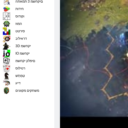
םיקחשמ 3 תמאתה
חידות
וקודוס
המוז
סירטט
דראיליב
3D יקחשמ
IO יקחשמ
םיפלק יקחשמ
רטילוס
טָמְחַׁש
דייג
משחקים מקוונים