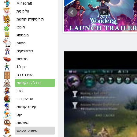
Minecraft
זול קונית
תורוטקירק יקחשמ
חינוכי
בובספוג
החווה
רובוטריקים
מכוניות
בן 10
החירב רדח
םידליל םיקחשמ
מריו
החילזון בוב
קינוס יקחשמ
יִקס
משימות
משחקי פלאש