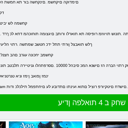
םימדוקה םיקחשמ .םינקחשה בור תא חמשת הקיז
.דק
.קחשמה לש יביטי
תה .תונוש תויווזמ רופיסה תא תוארלו ורותב םיגצומה תוחוכהמ דחא לכ ךרד
.ךלש תואבצל ןורתי תתל ידכ חטשב שמתשה .רתוי הליעי 
.קחשמב יחכונה עגרב םהב חצנל ם
10 .םסרפתהלו גניטיירה תלבטב תונוילעה תורושל עיגהל תונמדזה ךל היהת ר
.ינמז ןפואב ןימז וניא טנרטנ
פל רובע ,קחשמה תא שוכרל .םישדח םיטקיורפ רוציל םתוא ועינתו םתדובע לע םיחתפמל תילכלכ ודות
שחק ב 4 תואלפה ןדיע