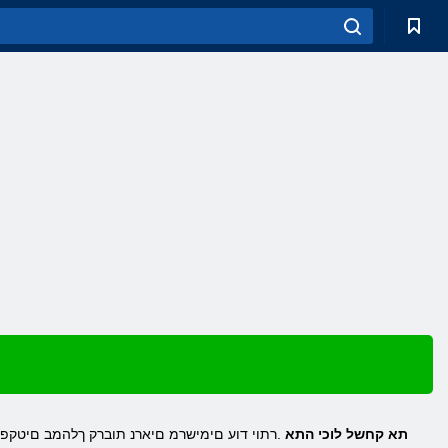
Age of Wonders 4 היזטנפ תומלועל םכתא וחקי היעוריאש ת .PC וא דיינ בשחמב Age of Wonders 4 תא קחשל לוכי התא
.רתוי דוע םימישרמ םיארנ תוברק ךלהמב םיטקפ