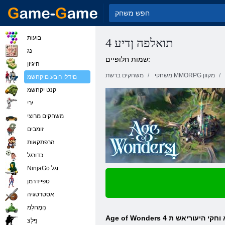
בועות
4 תואלפה ןדיע
נג
שמות חלופיים:
היגיון
משחקי MMORPG מקוון
משחקים ברשת
םידלי רובע םיקחשמ
קנט יקחשמ
ירי
משחקים מרוצי
זומבים
הרפתקאות
כדורגל
NinjaGo וגל
ספיידרמן
אסטרטגיה
הָמָחלִמ
ףָלַצ