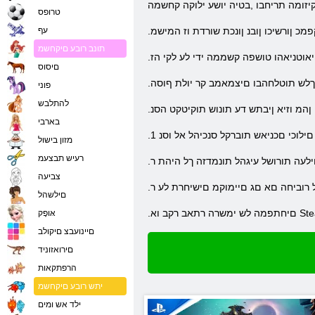
ומה תריחבו ,בטיה יושע ילוקה קחשמה
טרופס
פמכ ןורשיכו ןובנ ןונכת שורדת וז המישמ
עף
תונב רובע םיקחשמ
אוטניאהו טושפה קשממה ידי לע לקי הז
םיסוס
 .ךלש תוטלחהבו םיצמאמב קר יולת ףוסה
פוני
להתלבש
ןהמ וזיא ןיבתש דע תונוש תוקיטקט הסנ
בארבי
ילוכי םכניאש תוברקל סנכיהל אל וסנ 1
מזון בישול
רעיש תבצעמ
צביעה
יאל רוביחה םא םג םיימוקמ םישיחרת לע ר
םילשהל
אּופָק
םיינועבצ םיקולב
םירואזוניד
הרפתקאות
יתש רובע םיקחשמ
ילד אש ומים