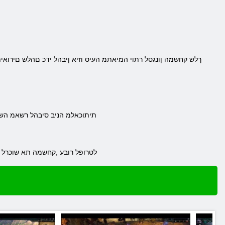
.ךלש קחשמה ןונגסל רתוי המיאתמ העיס וזיא ןיבהל ידכ םהלש םירואי
.תיתוכאלמ הניב סיבהל רשאמ השק רתוי הברה הז םישנא המכ סיבהל 000
.םיחתפמה לש ימשרה רתאב רקב וא Steam לטרו