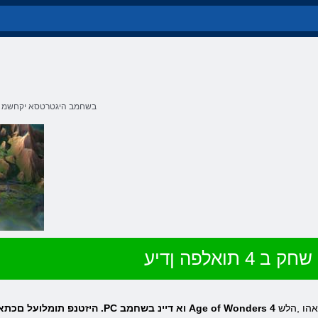
בשחמב היגטרטסא יקחשמ
שחק ב 4 תואלפה ןדיע
אהו ,הלש