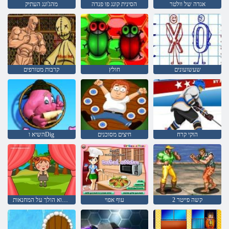
אגדה של וולטר
הסינית קונג פו פנדה
מהג'ונג העתיק
שעשועונים
חולץ
קרבות מטורפים
הוקי קרח
חיצים מסוכנים
השיא וDig
קשה פייטר 2
עוף אפוי
לילי הוא הולך על המחנאות