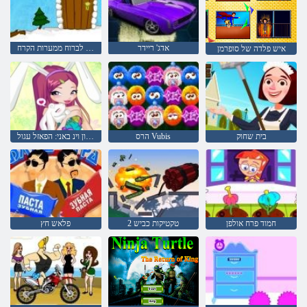
אדג' ריידר
אנחנו חייבים לברוח ממערות הקרח
איש פלדה של סופרמן
בית שחוק
הרס Vubis
סגנון וינ באני: הפאזל עגול
חמוד פרח אולפן
טקטיקות כביש 2
פלאש חץ