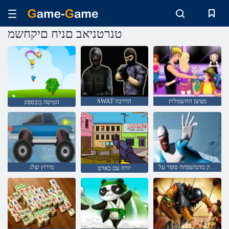
טנרטניאב םניח םיקחשמ
מציצן החשמלית
SWAT הדרכה
הטיסה בובספוג
חלקלק מהמשפחה סופר על
מירוץ שלג
יורה עם בארט