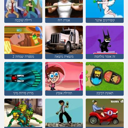
קופידונים אתגר
אגדת רוח
דיילת שובבה
זה אומר מלחמה
משאית נושאה
מספרה שמחה 2
תאונת דביבון
תהילת אומץ
מרוץ סירות מיני