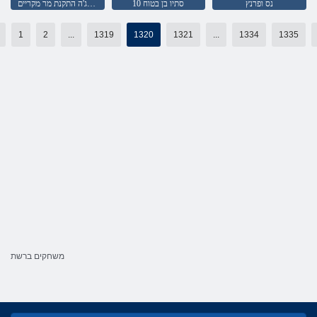
נס ופרנץ
10 סתיו בן בטוח
צבי הנינג'ה התקנת מר מקריים
1
2
...
1319
1320
1321
...
1334
1335
משחקים ברשת