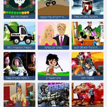
צפרדע משוגעת מאוניית פאזל
מיסטיק הודו פופ
עליון פאוור ריינג'רס של הגבעה
דוכן לימונדת קרבלי הוא 50 לכוס
בארבי וקן נשיקה
משאית המשטרה 911
גנרטור רקס
פיש האנטר 2
צעצוע של סיפור מאוניית פאזל