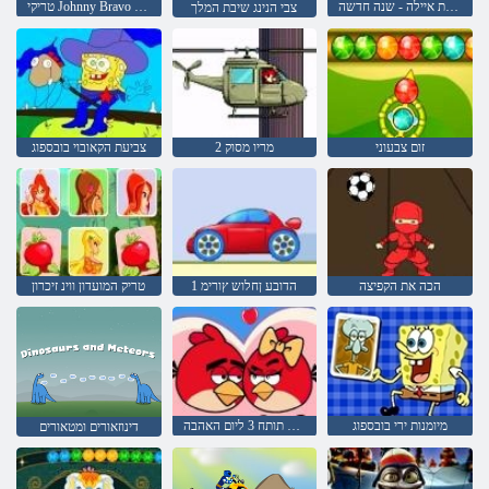
בריחת איילה - שנה חדשה
טריקי Johnny Bravo בייץ
צבי הנינג שיבת המלך
זום צבעוני
מריו מסוק 2
צביעת הקאובוי בובספוג
הכה את הקפיצה
1 הדובע ןחלוש ץורימ
טריק המועדון ווינ זיכרון
מיומנות ירי בובספוג
ציפור כועסות תותח 3 ליום האהבה
דינוזאורים ומטאורים