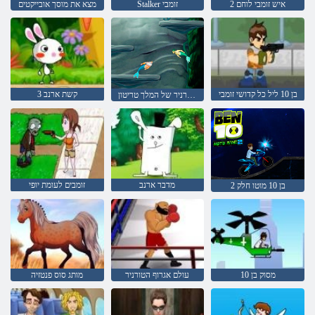
איש זומבי לוחם 2
Stalker זומבי
מצא את מוסך אובייקטים
בן 10 ליל כל קדושי זומבי
קשת ארנב 3
הטורניר של המלך טריטון
מדבר ארנב
זומבים לעומת יופי
בן 10 מוטו חלק 2
10 מסוק בן
עולם אגרוף הטורניר
מותג סוס פנטזיה